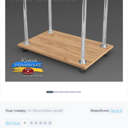
Код товару:
m-t#колибри крафт
Виробник:
Seria A
Відгуки:
0