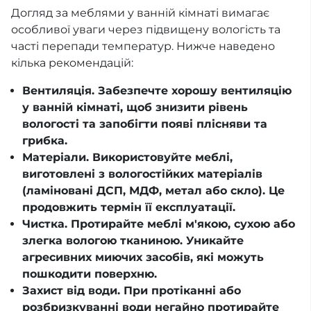
Догляд за меблями у ванній кімнаті вимагає
особливої уваги через підвищену вологість та
часті перепади температур. Нижче наведено
кілька рекомендацій:
Вентиляція. Забезпечте хорошу вентиляцію
у ванній кімнаті, щоб знизити рівень
вологості та запобігти появі плісняви та
грибка.
Матеріали. Використовуйте меблі,
виготовлені з вологостійких матеріалів
(ламіновані ДСП, МДФ, метал або скло). Це
продовжить термін її експлуатації.
Чистка. Протирайте меблі м'якою, сухою або
злегка вологою тканиною. Уникайте
агресивних миючих засобів, які можуть
пошкодити поверхню.
Захист від води. При протіканні або
розбризкуванні води негайно протирайте