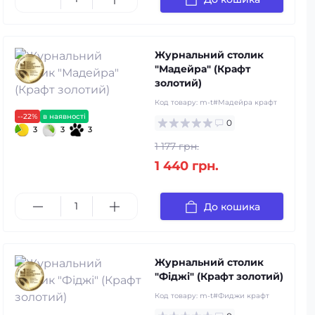
Журнальний столик
"Мадейра" (Крафт
золотий)
Код товару:
m-t#Мадейра крафт
--22%
в наявності
0
3
3
3
1 177 грн.
1 440 грн.
До кошика
Журнальний столик
"Фіджі" (Крафт золотий)
Код товару:
m-t#Фиджи крафт