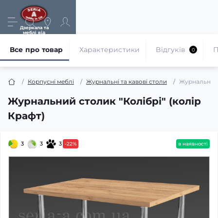
Дзеркала та
меблі від
виробника
Все про товар
Характеристики
Відгуків
П
0
Корпусні меблі
Журнальні та кавові столи
Журнальний с
Журнальний столик "Колібрі" (колір
Крафт)
3
3
3
-22%
в наявності