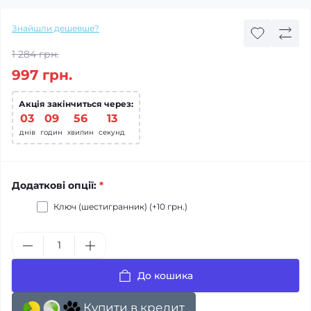
Знайшли дешевше?
1 284 грн.
997 грн.
Акція закінчиться через:
03
09
56
12
днів
годин
хвилин
секунд
Додаткові опції:
*
Ключ (шестигранник) (+10 грн.)
До кошика
Купити в кредит