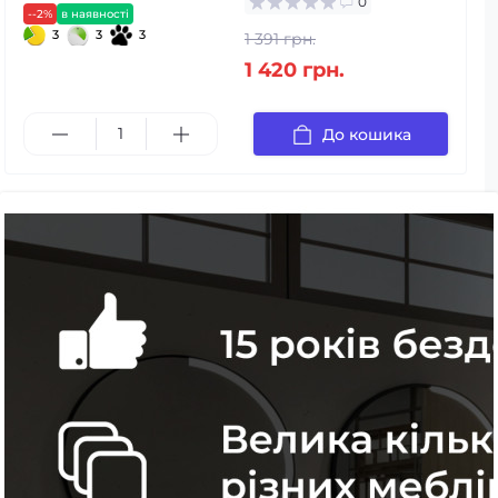
0
--2%
в наявності
3
3
3
1 391 грн.
1 420 грн.
До кошика