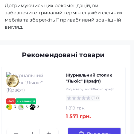
Дотримуючись цих рекомендацій, ви
забезпечите тривалий термін служби скляних
меблів та збережіть її привабливий зовнішній
вигляд.
Рекомендовані товари
Журнальний столик
"Льюіс" (Крафт)
Код товару:
m-t#Льюис крафт
0
-14%
в наявності
3
3
3
1 819 грн.
1 571 грн.
До кошика