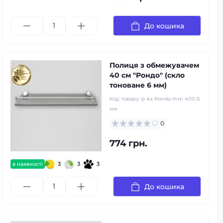
До кошика
Полиця з обмежувачем
40 см "Рондо" (скло
тоноване 6 мм)
Код товару:
p-ka Rondo mm 400 6
мм
0
774 грн.
3
3
3
в наявності
До кошика