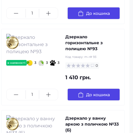
До кошика
Дзеркало
горизонтальне з
полицею №93
Код товару:
m-r# 93
3
3
3
в наявності
0
1 410 грн.
До кошика
Дзеркало у ванну
аркою з поличкою №33
(Б)