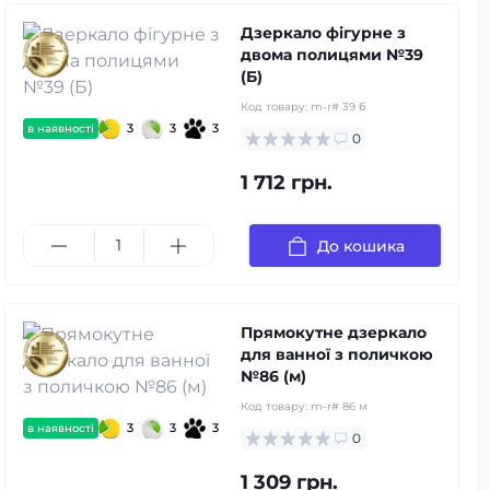
Дзеркало фігурне з
двома полицями №39
(Б)
Код товару:
m-r# 39 б
3
3
3
в наявності
0
1 712 грн.
До кошика
Прямокутне дзеркало
для ванної з поличкою
№86 (м)
Код товару:
m-r# 86 м
3
3
3
в наявності
0
1 309 грн.