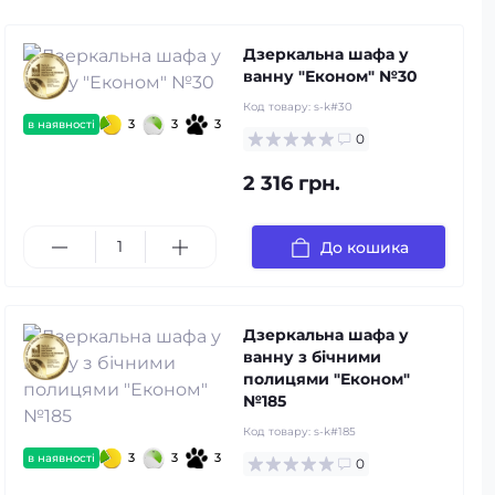
Дзеркальна шафа у
ванну "Економ" №30
Код товару:
s-k#30
3
3
3
в наявності
0
2 316 грн.
До кошика
Дзеркальна шафа у
ванну з бічними
полицями "Економ"
№185
Код товару:
s-k#185
3
3
3
в наявності
0