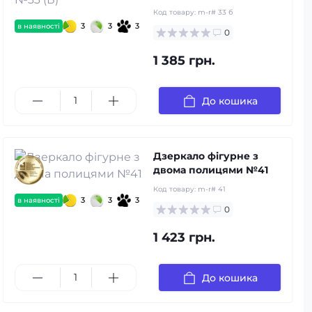
Код товару:
m-r# 33 б
3
3
3
в наявності
0
1 385 грн.
До кошика
Дзеркало фігурне з
двома полицями №41
Код товару:
m-r# 41
3
3
3
в наявності
0
1 423 грн.
До кошика