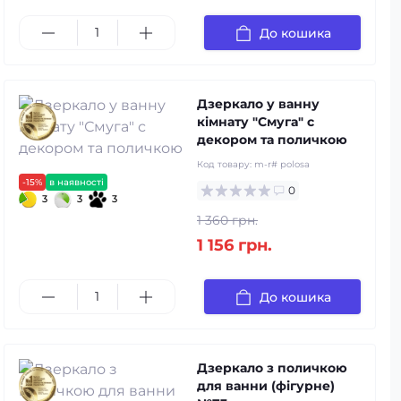
До кошика
Дзеркало у ванну
кімнату "Смуга" с
декором та поличкою
Код товару:
m-r# polosa
-15%
в наявності
0
3
3
3
1 360 грн.
1 156 грн.
До кошика
Дзеркало з поличкою
для ванни (фігурне)