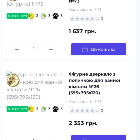
№73
Код товару:
m-r# 73
3
3
3
в наявності
0
1 637 грн.
До кошика
Фігурне дзеркало з
поличкою для ванної
кімнати №26
(595х795х120)
Код товару:
m-r# 26
3
3
3
в наявності
0
2 353 грн.