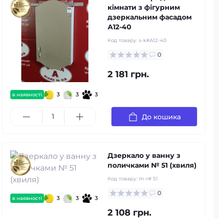
кімнати з фігурним
дзеркальним фасадом
А12-40
Код товару:
s-k#А12-40
0
2 181 грн.
3
3
3
в наявності
До кошика
Дзеркало у ванну з
поличками № 51 (хвиля)
Код товару:
m-r# 51
0
3
3
3
в наявності
2 108 грн.