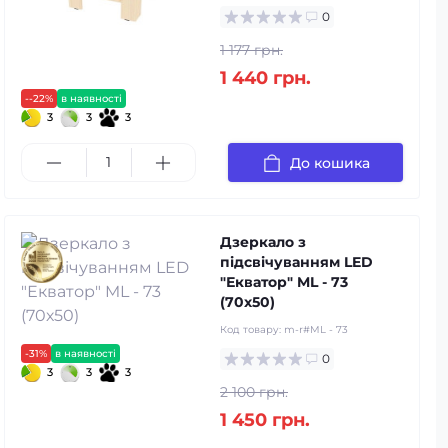
0
1 177 грн.
1 440 грн.
--22%
в наявності
3
3
3
До кошика
Дзеркало з
підсвічуванням LED
"Екватор" ML - 73
(70х50)
Код товару:
m-r#ML - 73
-31%
в наявності
0
3
3
3
2 100 грн.
1 450 грн.