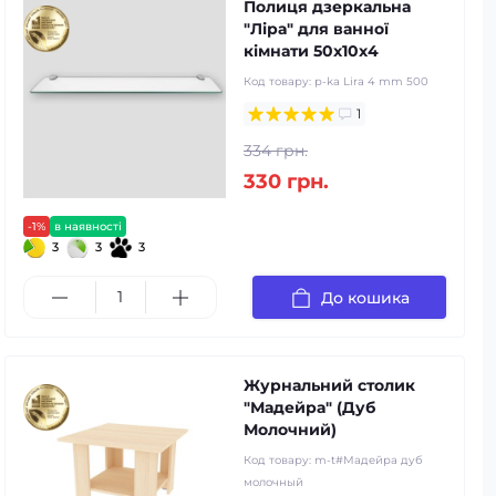
Полиця дзеркальна
"Ліра" для ванної
кімнати 50х10х4
Код товару:
p-ka Lira 4 mm 500
1
334 грн.
330 грн.
-1%
в наявності
3
3
3
До кошика
Журнальний столик
"Мадейра" (Дуб
Молочний)
Код товару:
m-t#Мадейра дуб
молочный