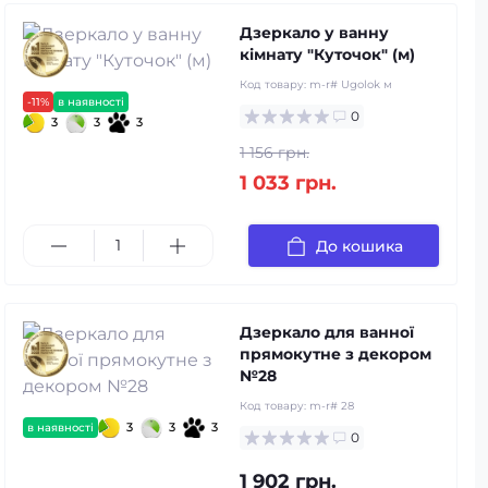
Дзеркало у ванну
кімнату "Куточок" (м)
Код товару:
m-r# Ugolok м
-11%
в наявності
0
3
3
3
1 156 грн.
1 033 грн.
До кошика
Дзеркало для ванної
прямокутне з декором
№28
Код товару:
m-r# 28
3
3
3
в наявності
0
1 902 грн.