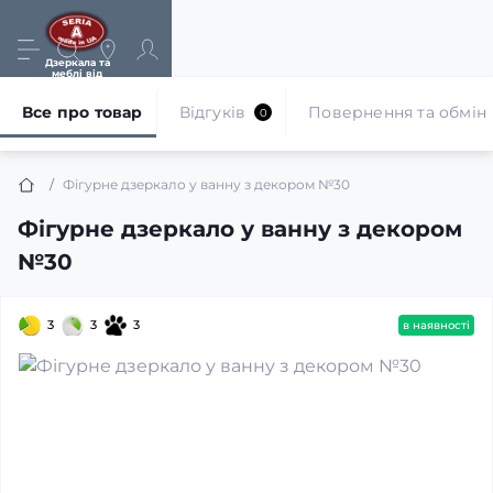
Дзеркала та
меблі від
виробника
Все про товар
Відгуків
Повернення та обмін
0
Фігурне дзеркало у ванну з декором №30
Фігурне дзеркало у ванну з декором
№30
3
3
3
в наявності