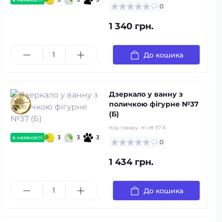
0
1 340 грн.
До кошика
Дзеркало у ванну з
поличкою фігурне №37
(Б)
Код товару:
m-r# 37 Б
3
3
3
в наявності
0
1 434 грн.
До кошика