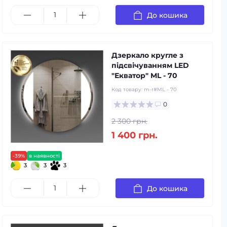
До кошика
Дзеркало кругле з
підсвічуванням LED
"Екватор" ML - 70
Код товару:
m-r#ML - 70
0
2 300 грн.
1 400 грн.
-39%
в наявності
3
3
3
До кошика