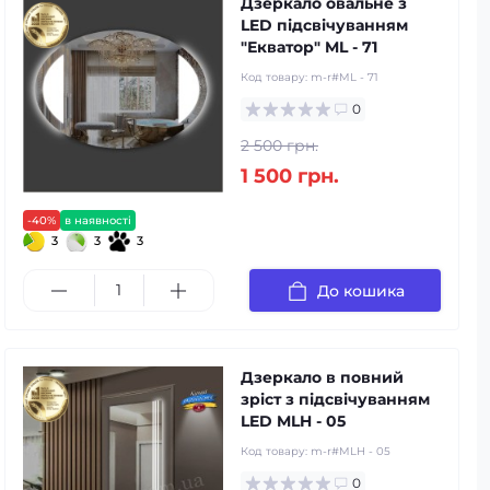
Дзеркало овальне з
LED підсвічуванням
"Екватор" ML - 71
Код товару:
m-r#ML - 71
0
2 500 грн.
1 500 грн.
-40%
в наявності
3
3
3
До кошика
Дзеркало в повний
зріст з підсвічуванням
LED MLH - 05
Код товару:
m-r#MLH - 05
0