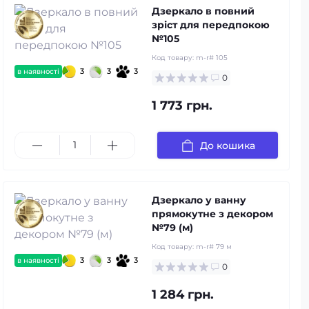
Дзеркало в повний
зріст для передпокою
№105
Код товару:
m-r# 105
3
3
3
в наявності
0
1 773 грн.
До кошика
Дзеркало у ванну
прямокутне з декором
№79 (м)
Код товару:
m-r# 79 м
3
3
3
в наявності
0
1 284 грн.