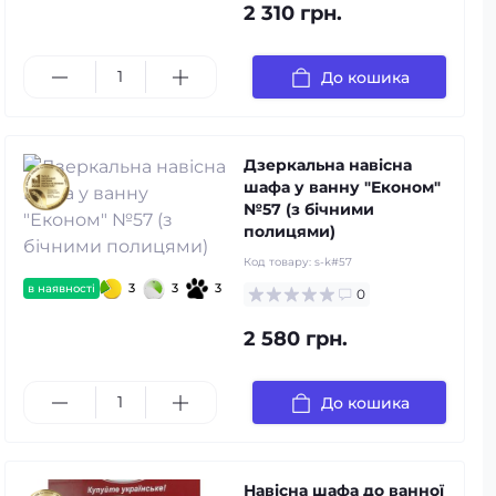
2 310 грн.
До кошика
Дзеркальна навісна
шафа у ванну "Економ"
№57 (з бічними
полицями)
Код товару:
s-k#57
3
3
3
в наявності
0
2 580 грн.
До кошика
Навісна шафа до ванної