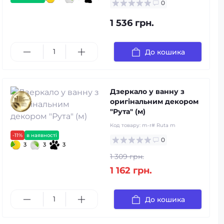
0
1 536 грн.
До кошика
Дзеркало у ванну з
оригінальним декором
"Рута" (м)
Код товару:
m-r# Ruta m
-11%
в наявності
0
3
3
3
1 309 грн.
1 162 грн.
До кошика