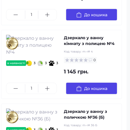
До кошика
Дзеркало у ванну
кімнату з полицею №4
Код товару:
m-r# 4
0
3
3
3
в наявності
1 145 грн.
До кошика
Дзеркало у ванну з
поличкою №36 (Б)
Код товару:
m-r# 36 Б
3
3
3
в наявності