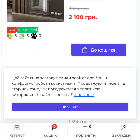
3 135 грн.
2 100 грн.
-33%
в наявності
3
3
3
До кошика
Журнальний столик
Цей сайт використовує файли cookies для більш
"Фіджі" (Крафт/
комфортної роботи користувача. Продовжуючи перегляд
Антрацит)
сторінок сайту, ви погоджуєтеся з політикою
використання файлів cookies.
Детальніше
Код товару:
m-t#Фиджи крафт/
--2%
в наявності
антрацит
Прийняти
3
3
3
0
1 391 грн.
0
0
0
1 420 грн.
Швидке замовлення
До кошика
каталог
кошик
порівняти
закладки