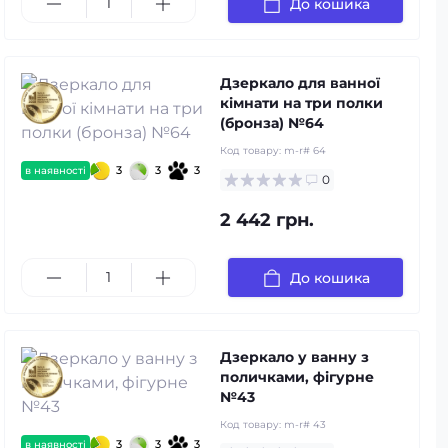
До кошика
Дзеркало для ванної
кімнати на три полки
(бронза) №64
Код товару:
m-r# 64
3
3
3
в наявності
0
2 442 грн.
До кошика
Дзеркало у ванну з
поличками, фігурне
№43
Код товару:
m-r# 43
3
3
3
в наявності