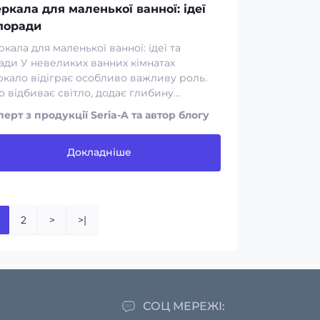
ркала для маленької ванної: ідеї
поради
кала для маленької ванної: ідеї та
ади У невеликих ванних кімнатах
ркало відіграє особливо важливу роль.
 відбиває світло, додає глибину...
перт з продукції Seria-A та автор блогу
Докладніше
2
>
>|
СОЦ МЕРЕЖІ: