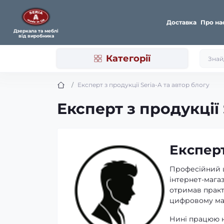
Доставка
Про на
Дзеркала та меблі
від виробника
Категорії
Експерт з продукції Seria-A та автор блогу
Експерт з продукції 
Експерт
Професійний ш
інтернет-мага
отримав практ
цифровому ма
Нині працюю на