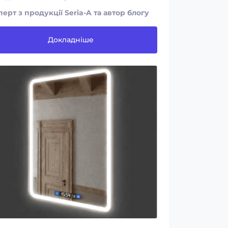
перт з продукції Seria-A та автор блогу
Докладніше