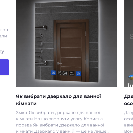
 грн
али
гу
Як вибрати дзеркало для ванної
Дзе
кімнати
осо
Зміст Як вибрати дзеркало для ванної
Дзе
кімнати На що звернути увагу Корисна
осо
порада Як вибрати дзеркало для ванної
ван
кімнати Дзеркало у ванній — це не лише...
Воно