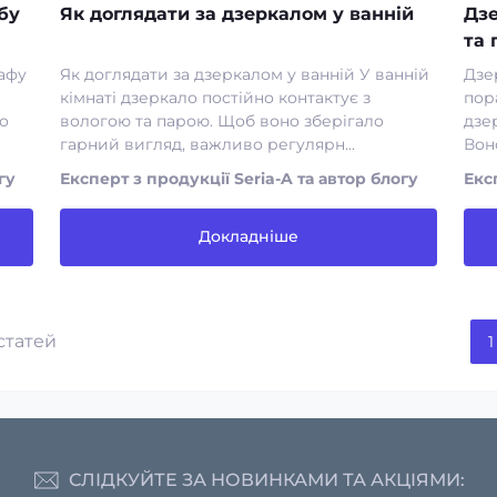
бу
Як доглядати за дзеркалом у ванній
Дзе
та 
шафу
Як доглядати за дзеркалом у ванній У ванній
Дзер
кімнаті дзеркало постійно контактує з
пор
о
вологою та парою. Щоб воно зберігало
дзе
гарний вигляд, важливо регулярн...
Воно
гу
Експерт з продукції Seria-A та автор блогу
Екс
Докладніше
 статей
1
СЛІДКУЙТЕ ЗА НОВИНКАМИ ТА АКЦІЯМИ: