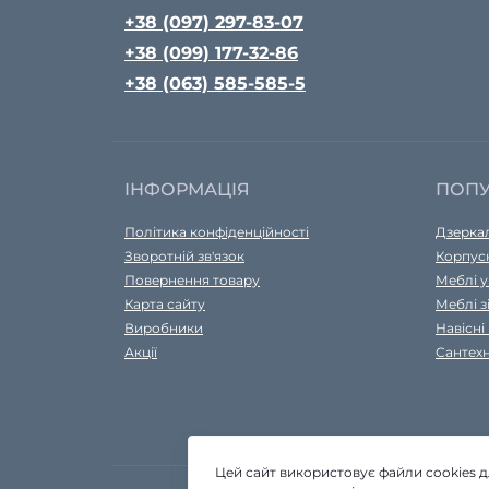
+38 (097) 297-83-07
+38 (099) 177-32-86
+38 (063) 585-585-5
ІНФОРМАЦІЯ
ПОП
Політика конфіденційності
Дзеркал
Зворотній зв'язок
Корпусн
Повернення товару
Меблі у
Карта сайту
Меблі з
Виробники
Навісні
Акції
Сантехн
Цей сайт використовує файли cookies 