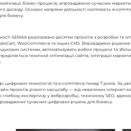
томатизації бізнес-процесів, впровадженні сучасних маркети
го досвіду. Основні напрями діяльності охоплюють e-commer
для бізнесу.
ності SERIAA реалізовано десятки проєктів з розробки та оп
enCart, WooCommerce та інших CMS. Впроваджені рішення
ошукових системах, автоматизувати робочі процеси та збіл
риділяється технічній оптимізації сайтів, інтеграції маркет
.
і цифрових технологій та e-commerce понад 7 років. За цей 
айн-проєктів різного масштабу — від невеликих інтернет-м
глибоку експертизу у веброзробці, технічному SEO, адмініс
провадженні сучасних цифрових рішень для бізнесу.