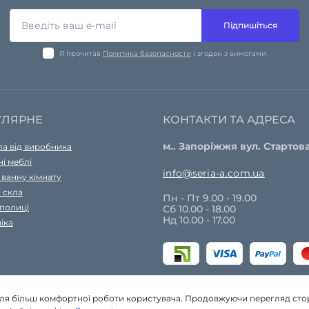
Підпишіться
Я прочитав
Политика безопасности
і згоден з вимогами
УЛЯРНЕ
КОНТАКТИ ТА АДРЕСА
м.. Запоріжжя вул. Стартова
а від виробника
і меблі
info@seria-a.com.ua
 ванну кімнату
і скла
Пн - Пт 9.00 - 19.00
 полиці
Сб 10.00 - 18.00
Нд 10.00 - 17.00
іка
для більш комфортної роботи користувача. Продовжуючи перегляд стор