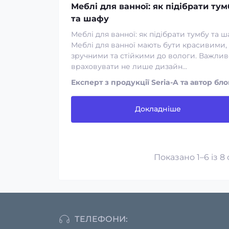
Меблі для ванної: як підібрати тум
та шафу
Меблі для ванної: як підібрати тумбу та 
Меблі для ванної мають бути красивими,
зручними та стійкими до вологи. Важлив
враховувати не лише дизайн...
Експерт з продукції Seria-A та автор бло
Докладніше
Показано 1–6 із 8
ТЕЛЕФОНИ: