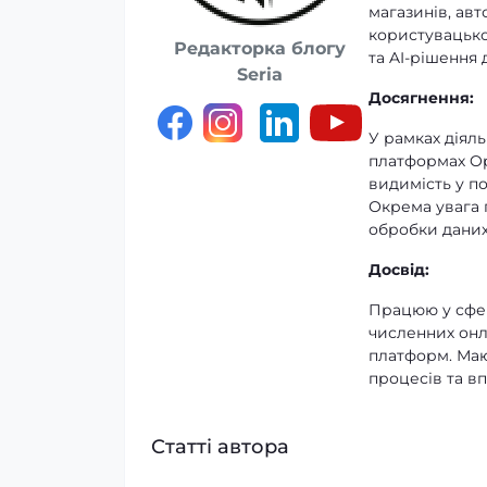
магазинів, ав
користувацько
Редакторка блогу
та AI-рішення 
Seria
Досягнення:
У рамках діяль
платформах Op
видимість у п
Окрема увага п
обробки даних
Досвід:
Працюю у сфер
численних онл
платформ. Маю 
процесів та в
Статті автора