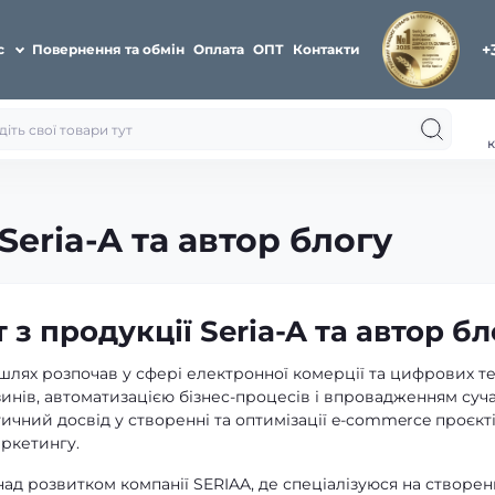
+
с
Повернення та обмін
Оплата
ОПТ
Контакти
к
Seria-A та автор блогу
 з продукції Seria-A та автор бл
лях розпочав у сфері електронної комерції та цифрових т
зинів, автоматизацією бізнес-процесів і впровадженням суч
ичний досвід у створенні та оптимізації e-commerce проєкті
ркетингу.
д розвитком компанії SERIAA, де спеціалізуюся на створенн