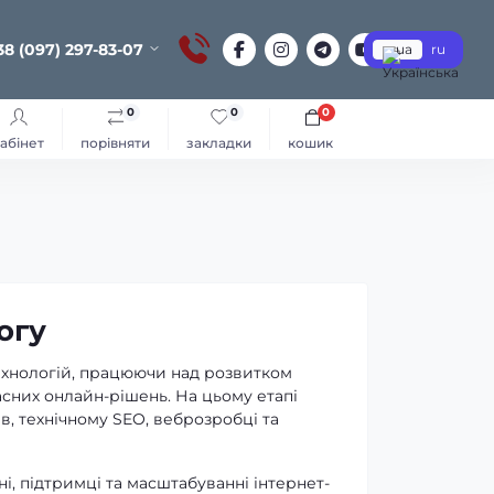
38 (097) 297-83-07
ua
ru
0
0
0
абінет
порівняти
закладки
кошик
огу
ехнологій, працюючи над розвитком
асних онлайн-рішень. На цьому етапі
в, технічному SEO, веброзробці та
і, підтримці та масштабуванні інтернет-