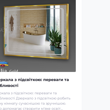
ркала з підсвіткою: переваги та
бливості
ркала з підсвіткою: переваги та
бливості Дзеркало з підсвіткою робить
ну кімнату сучаснішою та зручнішою.
 допомагає створити м’яке освіт...