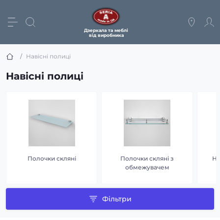
Дзеркала та меблі
від виробника
Навісні полиці
Навісні полиці
Полочки скляні
Полочки скляні з
На
обмежувачем
Фільтри