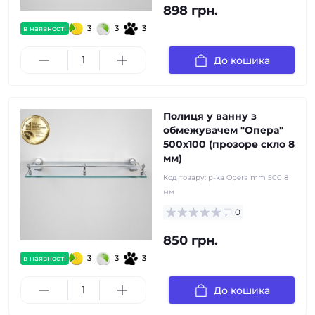
898 грн.
3
3
3
в наявності
До кошика
Полиця у ванну з
обмежувачем "Опера"
500x100 (прозоре скло 8
мм)
Код товару:
p-ka Opera mm 500 8
мм
0
850 грн.
3
3
3
в наявності
До кошика