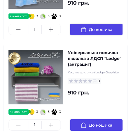
910 грн.
3
3
3
в наявності
До кошика
Універсальна поличка -
вішалка з ЛДСП "Ledge"
(антрацит)
Код товару:
p-ka#Ledge Graphite
0
910 грн.
3
3
3
в наявності
До кошика