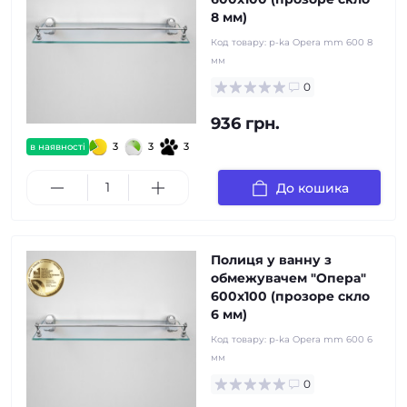
8 мм)
Код товару:
p-ka Opera mm 600 8
мм
0
936 грн.
3
3
3
в наявності
До кошика
Полиця у ванну з
обмежувачем "Опера"
600x100 (прозоре скло
6 мм)
Код товару:
p-ka Opera mm 600 6
мм
0