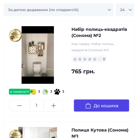
Набір полиць-квадратів
(Сонома) №2
Код товару:
Набір полиць-
квадратів (Сонома) №2
0
765 грн.
3
3
3
в наявності
До кошика
Полиця Кутова (Сонома)
№1