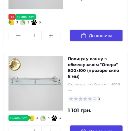
-1%
в наявності
3
3
3
До кошика
Полиця у ванну з
обмежувачем "Опера"
800x100 (прозоре скло
8 мм)
Код товару:
p-ka Opera mm 800 8
мм
0
1 101 грн.
3
3
3
в наявності