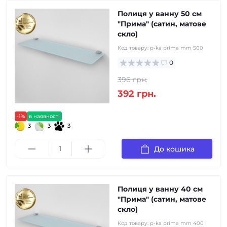
Полиця у ванну 50 см
"Прима" (сатин, матове
скло)
Код товару:
p-ka prima mm 500
0
396 грн.
392 грн.
-1%
в наявності
3
3
3
До кошика
Полиця у ванну 40 см
"Прима" (сатин, матове
скло)
Код товару:
p-ka prima mm 400