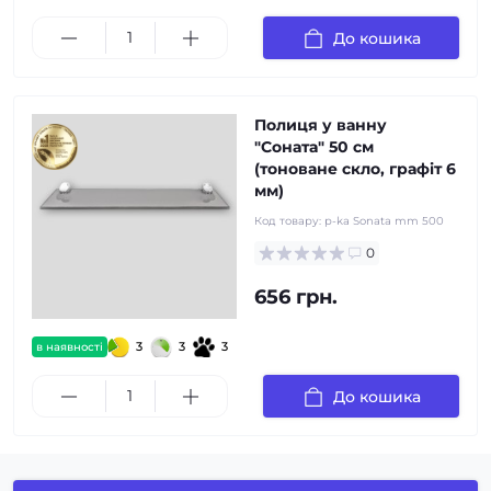
До кошика
Полиця у ванну
"Соната" 50 см
(тоноване скло, графiт 6
мм)
Код товару:
p-ka Sonata mm 500
0
656 грн.
3
3
3
в наявності
До кошика