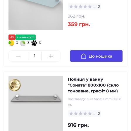
0
362 грн.
359 грн.
-1%
в наявності
3
3
3
До кошика
Полиця у ванну
"Соната" 800x100 (скло
тоноване, графiт 8 мм)
Код товару:
p-ka Sonata mm 800 8
мм
0
916 грн.