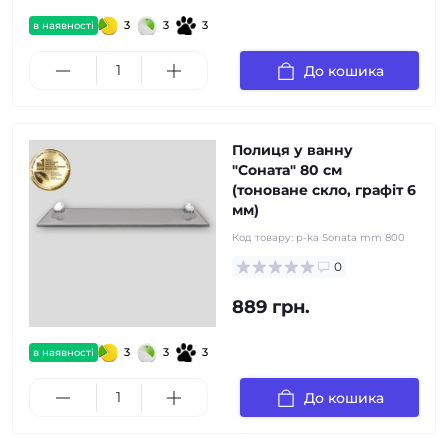
3
3
3
в наявності
До кошика
Полиця у ванну
"Соната" 80 см
(тоноване скло, графiт 6
мм)
Код товару:
p-ka Sonata mm 800
0
889 грн.
3
3
3
в наявності
До кошика