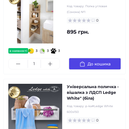
Код товару:
Полка угловая
(Сонома) №1
0
895 грн.
3
3
3
в наявності
До кошика
Універсальна поличка -
вішалка з ЛДСП Ledge
White" (біла)
Код товару:
p-ka#Ledge White
600х150
0