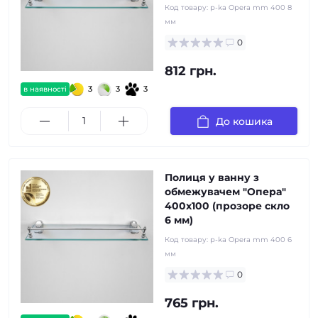
Код товару:
p-ka Opera mm 400 8
мм
0
812 грн.
3
3
3
в наявності
До кошика
Полиця у ванну з
обмежувачем "Опера"
400x100 (прозоре скло
6 мм)
Код товару:
p-ka Opera mm 400 6
мм
0
765 грн.