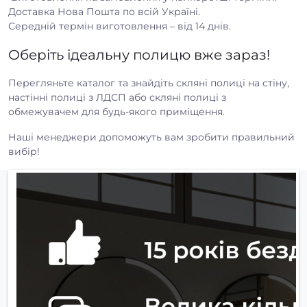
Доставка Нова Пошта по всій Україні.
Середній термін виготовлення – від 14 днів.
Оберіть ідеальну полицю вже зараз!
Перегляньте каталог та знайдіть скляні полиці на стіну,
настінні полиці з ЛДСП або скляні полиці з
обмежувачем для будь-якого приміщення.
Наші менеджери допоможуть вам зробити правильний
вибір!