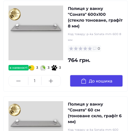
Полиця у ванну
"Соната" 600x100
(стекло тоноване, графiт
8 мм)
Код товару:
p-ka Sonata mm 600 8
мм
0
764 грн.
3
3
3
в наявності
До кошика
Полиця у ванну
"Соната" 60 см
(тоноване скло, графiт 6
мм)
Код товару:
p-ka Sonata mm 600