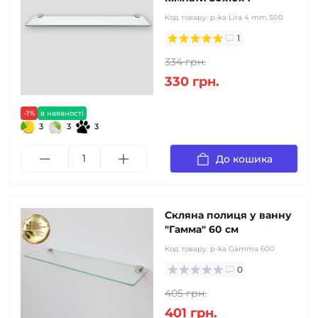
Код товару:
p-ka Lira 4 mm 500
1
334 грн.
330 грн.
-1%
в наявності
3
3
3
До кошика
Скляна полиця у ванну
"Гамма" 60 см
Код товару:
p-ka Gamma 600
0
405 грн.
401 грн.