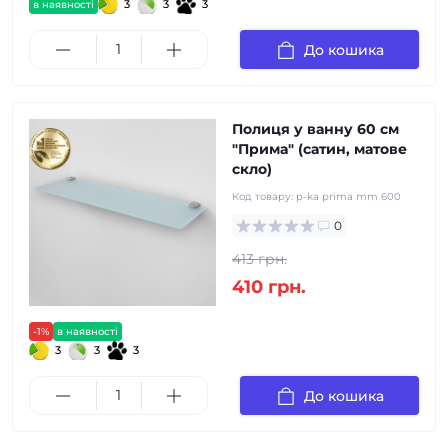
3
3
3
в наявності
До кошика
Полиця у ванну 60 см
"Прима" (сатин, матове
скло)
Код товару:
p-ka prima mm 600
0
413 грн.
410 грн.
-1%
в наявності
3
3
3
До кошика