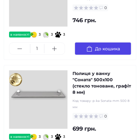
0
746 грн.
3
3
3
в наявності
До кошика
Полиця у ванну
"Соната" 500x100
(стекло тоноване, графiт
8 мм)
Код товару:
p-ka Sonata mm 500 8
мм
0
699 грн.
3
3
3
в наявності