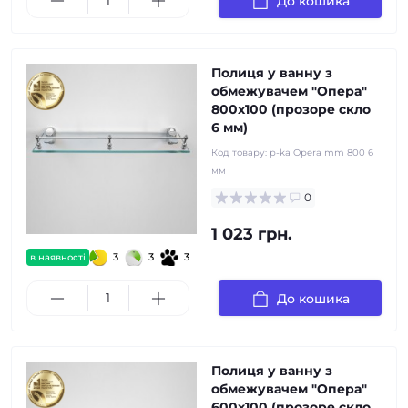
До кошика
Полиця у ванну з
обмежувачем "Опера"
800x100 (прозоре скло
6 мм)
Код товару:
p-ka Opera mm 800 6
мм
0
1 023 грн.
3
3
3
в наявності
До кошика
Полиця у ванну з
обмежувачем "Опера"
600x100 (прозоре скло