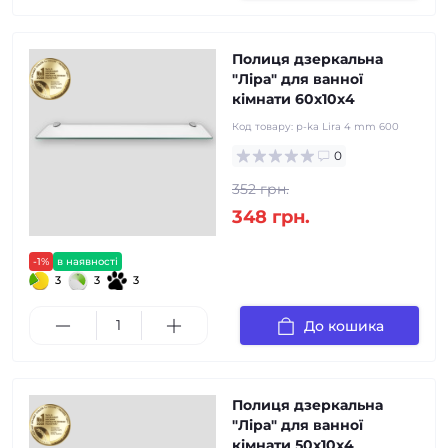
Полиця дзеркальна
"Ліра" для ванної
кімнати 60х10х4
Код товару:
p-ka Lira 4 mm 600
0
352 грн.
348 грн.
-1%
в наявності
3
3
3
До кошика
Полиця дзеркальна
"Ліра" для ванної
кімнати 50х10х4