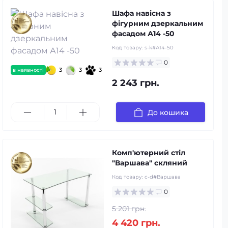
Шафа навісна з
фігурним дзеркальним
фасадом А14 -50
Код товару:
s-k#А14-50
0
3
3
3
в наявності
2 243 грн.
До кошика
Комп'ютерний стіл
"Варшава" скляний
Код товару:
c-d#Варшава
0
5 201 грн.
4 420 грн.