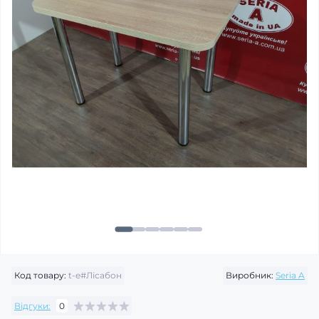
Код товару:
t-e#Лісабон
Виробник:
Seria A
Відгуки:
0