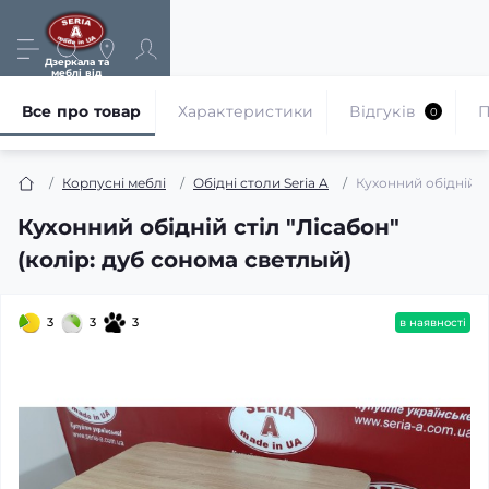
Дзеркала та
меблі від
виробника
Все про товар
Характеристики
Відгуків
П
0
Корпусні меблі
Обідні столи Seria A
Кухонний обідній ст
Кухонний обідній стіл "Лісабон"
(колір: дуб cонома cветлый)
3
3
3
в наявності