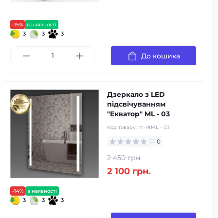
-15%
в наявності
3
3
3
До кошика
Дзеркало з LED
підсвічуванням
"Екватор" ML - 03
Код товару:
m-r#ML - 03
0
2 450 грн.
2 100 грн.
-14%
в наявності
3
3
3