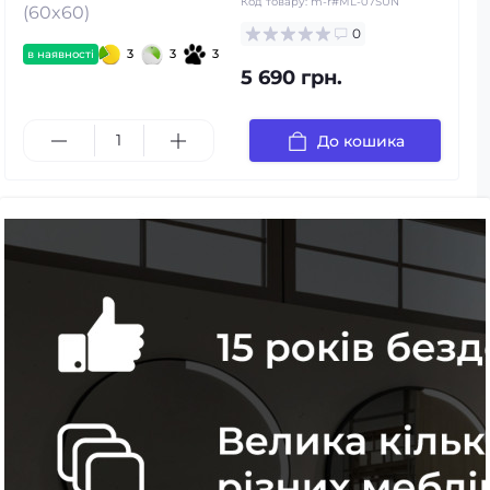
Код товару:
m-r#ML-07SUN
0
3
3
3
в наявності
5 690 грн.
До кошика