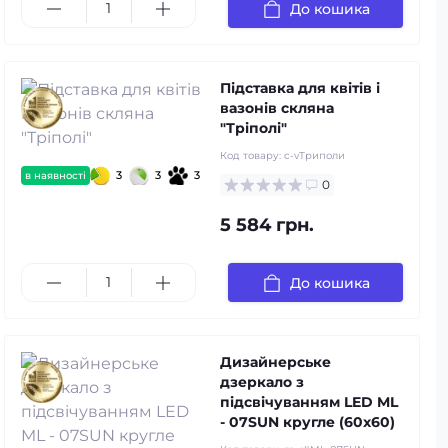
До кошика
Підставка для квітів і
вазонів скляна
"Тріполі"
Код товару:
c-vТриполи
3
3
3
в наявності
0
5 584 грн.
До кошика
Дизайнерське
дзеркало з
підсвічуванням LED ML
- 07SUN кругле (60x60)