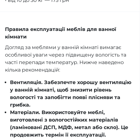
• від 10 до 30 кг — 175 грн
Правила експлуатації меблів для ванної
кімнати
Догляд за меблями у ванній кімнаті вимагає
особливої уваги через підвищену вологість та
часті перепади температур. Нижче наведено
кілька рекомендацій:
Вентиляція. Забезпечте хорошу вентиляцію
у ванній кімнаті, щоб знизити рівень
вологості та запобігти появі плісняви та
грибка.
Матеріали. Використовуйте меблі,
виготовлені з вологостійких матеріалів
(ламіновані ДСП, МДФ, метал або скло). Це
продовжить термін її експлуатації.