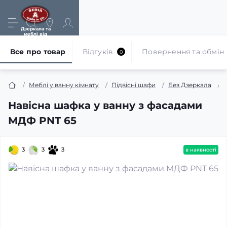
Дзеркала та
меблі від
виробника
Все про товар
Відгуків
Повернення та обмін
0
Меблі у ванну кімнату
Підвісні шафи
Без Дзеркала
Навісна шафка у ванну з фасадами
МДФ PNT 65
3
3
3
в наявності