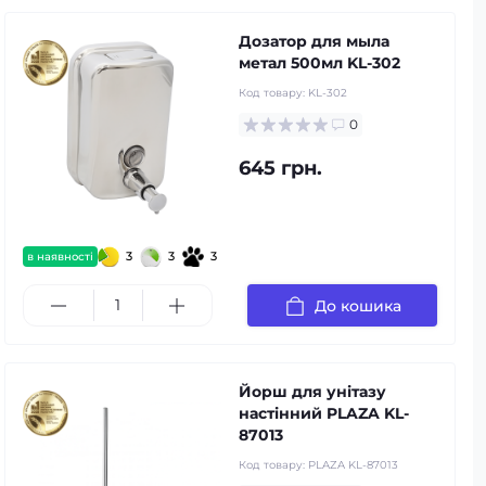
Дозатор для мыла
метал 500мл KL-302
Код товару:
KL-302
0
645 грн.
3
3
3
в наявності
До кошика
Йорш для унітазу
настінний PLAZA KL-
87013
Код товару:
PLAZA KL-87013