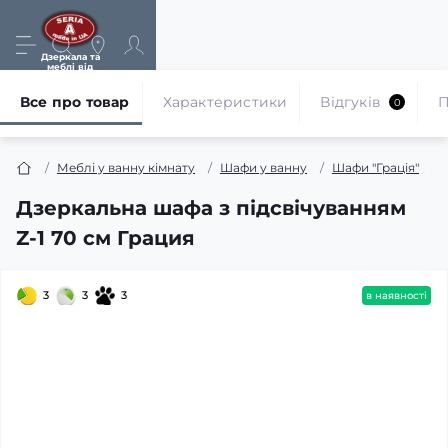
Дзеркала та
меблі від
виробника
Все про товар
Характеристики
Відгуків
П
0
Меблі у ванну кімнату
Шафи у ванну
Шафи "Грація"
Дзеркальна шафа з підсвічуванням
Z-1 70 см Грация
3
3
3
в наявності