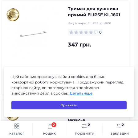
Тримач для рушника
прямий ELIPSE KL-1601
Код товару:
ELIPSE KL-1601
0
347 грн.
3
3
3
в наявності
Цей сайт використовує файли cookies для більш
комфортної роботи користувача. Продовжуючи перегляд
До кошика
сторінок сайту, ви погоджуєтеся з політикою
використання файлів cookies.
Детальніше
Прийняти
Тримач для рушника
прямий ELIPSE KL-
1605А-5
0
0
0
Швидке замовлення
До кошика
Код товару:
ELIPSE KL-1605А-5
каталог
кошик
порівняти
закладки
0