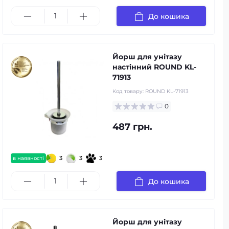
До кошика
Йорш для унітазу
настінний ROUND KL-
71913
Код товару:
ROUND KL-71913
0
487 грн.
3
3
3
в наявності
До кошика
Йорш для унітазу