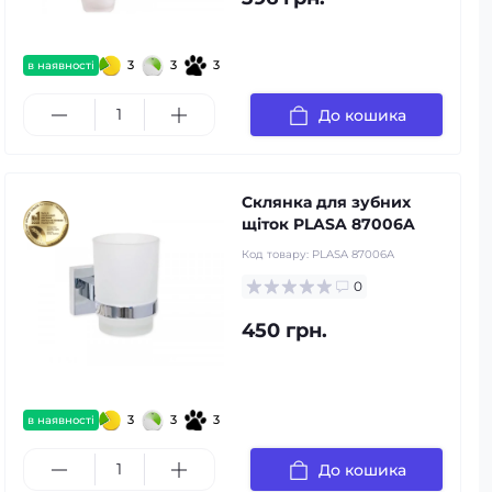
3
3
3
в наявності
До кошика
Склянка для зубних
щіток PLASA 87006A
Код товару:
PLASA 87006A
0
450 грн.
3
3
3
в наявності
До кошика