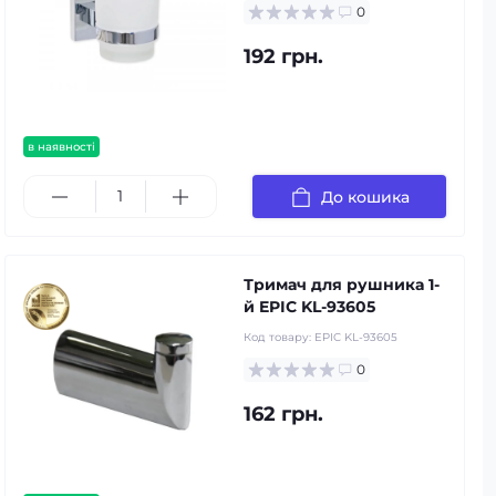
0
192 грн.
в наявності
До кошика
Тримач для рушника 1-
й EPIC KL-93605
Код товару:
EPIC KL-93605
0
162 грн.