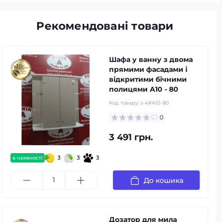
Рекомендовані товари
Шафа у ванну з двома
прямими фасадами і
відкритими бічними
полицями А10 - 80
Код товару:
s-k#А10-80
0
3 491 грн.
3
3
3
в наявності
До кошика
Дозатор для мила