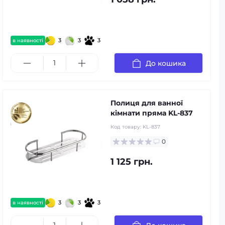
3
3
3
в наявності
До кошика
Полиця для ванної
кімнати пряма KL-837
Код товару:
KL-837
0
1 125 грн.
3
3
3
в наявності