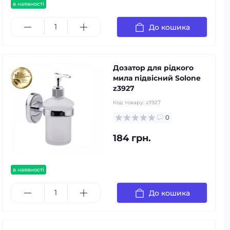
в наявності
До кошика
Дозатор для рідкого
мила підвісний Solone
z3927
Код товару:
z3927
0
184 грн.
в наявності
До кошика