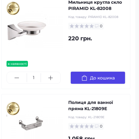
Мильниця кругла скло
PIRAMID KL-82008
Код товару:
PIRAMID KL-82008
0
220 грн.
в наявності
До кошика
Полиця для ванної
пряма KL-21809E
Код товару:
KL-21809E
0
1 058 грн.