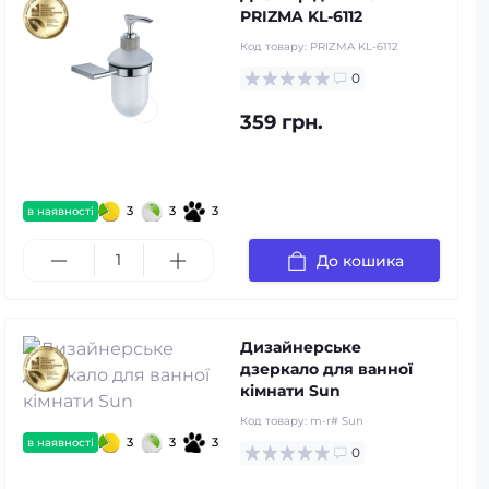
PRIZMA KL-6112
Код товару:
PRIZMA KL-6112
0
359 грн.
3
3
3
в наявності
До кошика
Дизайнерське
дзеркало для ванної
кімнати Sun
Код товару:
m-r# Sun
3
3
3
в наявності
0