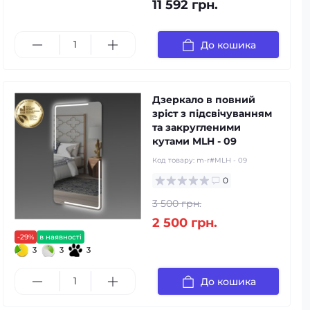
11 592 грн.
До кошика
Дзеркало в повний
зріст з підсвічуванням
та закругленими
кутами MLH - 09
Код товару:
m-r#MLH - 09
0
3 500 грн.
2 500 грн.
-29%
в наявності
3
3
3
До кошика