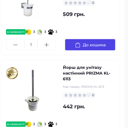
0
509 грн.
3
3
3
в наявності
До кошика
Йорш для унітазу
настінний PRIZMA KL-
6113
Код товару:
PRIZMA KL-6113
0
442 грн.
3
3
3
в наявності