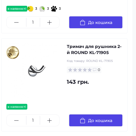
3
3
3
в наявності
До кошика
Тримач для рушника 2-
й ROUND KL-71905
Код товару:
ROUND KL-71905
0
143 грн.
в наявності
До кошика