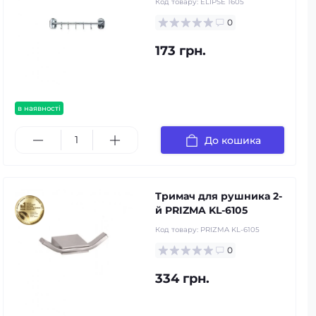
Код товару:
ELIPSE 1605
0
173 грн.
в наявності
До кошика
Тримач для рушника 2-
й PRIZMA KL-6105
Код товару:
PRIZMA KL-6105
0
334 грн.