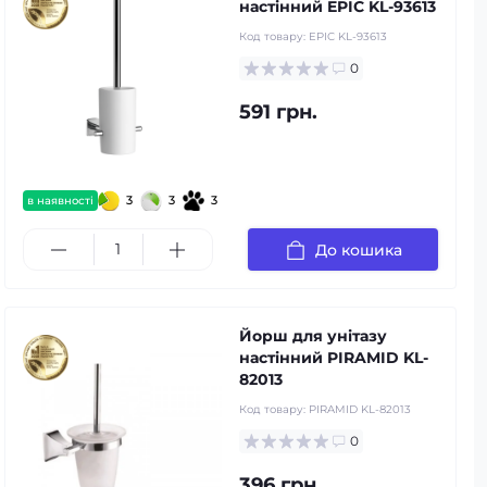
настінний EPIC KL-93613
Код товару:
EPIC KL-93613
0
591 грн.
3
3
3
в наявності
До кошика
Йорш для унітазу
настінний PIRAMID KL-
82013
Код товару:
PIRAMID KL-82013
0
396 грн.