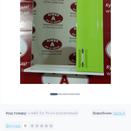
Код товару:
s-k#Z-1\4 70 см (салатовый)
Виробник:
Seria A
Відгуки:
0