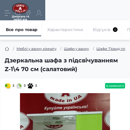
Дзеркала та
меблі від
виробника
Все про товар
Характеристики
Відгуків
П
0
Меблі у ванну кімнату
Шафи у ванну
Шафи "Гранд плюс
Дзеркальна шафа з підсвічуванням
Z-1\4 70 см (салатовий)
3
3
3
в наявності