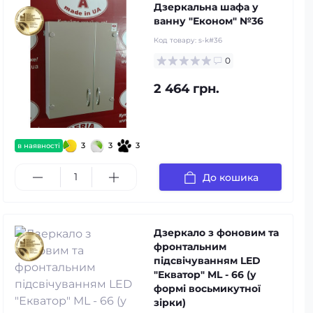
Дзеркальна шафа у
ванну "Економ" №36
Код товару:
s-k#36
0
2 464 грн.
3
3
3
в наявності
До кошика
Дзеркало з фоновим та
фронтальним
підсвічуванням LED
"Екватор" ML - 66 (у
формі восьмикутної
зірки)