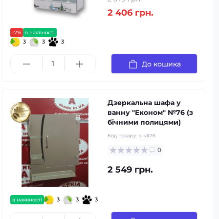
2 406 грн.
-7%
в наявності
3
3
3
До кошика
Дзеркальна шафа у
ванну "Економ" №76 (з
бічними полицями)
Код товару:
s-k#76
0
2 549 грн.
3
3
3
в наявності