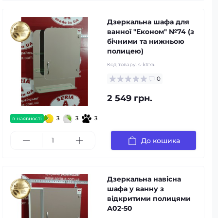
Дзеркальна шафа для
ванної "Економ" №74 (з
бічними та нижньою
полицею)
Код товару:
s-k#74
0
2 549 грн.
3
3
3
в наявності
До кошика
Дзеркальна навісна
шафа у ванну з
відкритими полицями
А02-50