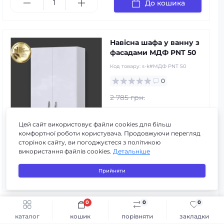
До кошика
Навісна шафа у ванну з
фасадами МДФ PNT 50
Код товару:
s-k#МДФ PNT 50
0
2 785 грн.
2 420 грн.
Цей сайт використовує файли cookies для більш
комфортної роботи користувача. Продовжуючи перегляд
сторінок сайту, ви погоджуєтеся з політикою
-13%
в наявності
використання файлів cookies.
Детальніше
3
3
3
Прийняти
До кошика
0
0
0
Швидке замовлення
До кошика
Дзеркало з
каталог
кошик
порівняти
закладки
фронтальним та