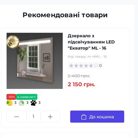
Рекомендовані товари
Дзеркало з
підсвічуванням LED
"Екватор" ML - 16
Код товару:
m-r#ML - 16
0
2 400 грн.
2 150 грн.
-10%
в наявності
3
3
3
До кошика