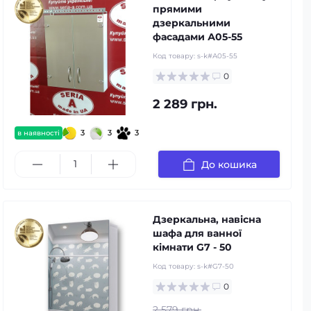
прямими
дзеркальними
фасадами А05-55
Код товару:
s-k#А05-55
0
2 289 грн.
3
3
3
в наявності
До кошика
Дзеркальна, навісна
шафа для ванної
кімнати G7 - 50
Код товару:
s-k#G7-50
0
2 579 грн.