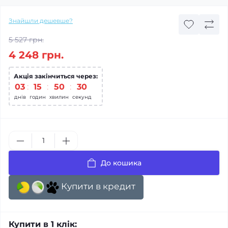
Знайшли дешевше?
5 527 грн.
4 248 грн.
Акція закінчиться через:
03
:
15
:
50
:
29
днів
годин
хвилин
секунд
До кошика
Купити в кредит
Купити в 1 клік: