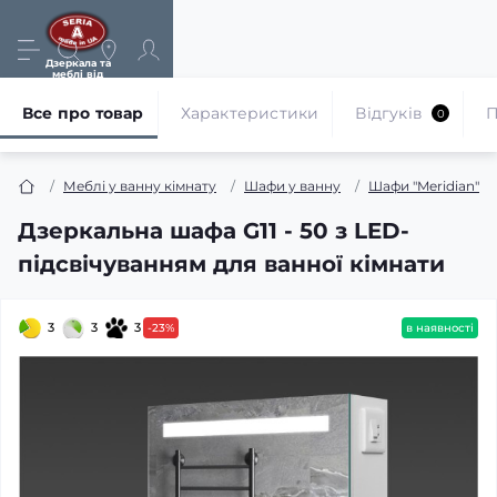
Дзеркала та
меблі від
виробника
Все про товар
Характеристики
Відгуків
П
0
Меблі у ванну кімнату
Шафи у ванну
Шафи "Meridian"
Дзеркальна шафа G11 - 50 з LED-
підсвічуванням для ванної кімнати
3
3
3
-23%
в наявності