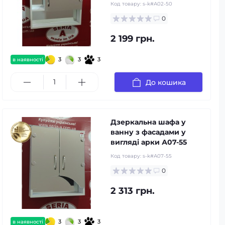
Код товару:
s-k#А02-50
0
2 199 грн.
3
3
3
в наявності
До кошика
Дзеркальна шафа у
ванну з фасадами у
вигляді арки А07-55
Код товару:
s-k#А07-55
0
2 313 грн.
3
3
3
в наявності