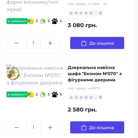
Код товару:
m-r#ML - 66
0
3
3
3
в наявності
3 080 грн.
До кошика
Дзеркальна навісна
шафа "Економ №570" з
фігурними дверима
Код товару:
s-k#570
3
3
3
в наявності
0
2 580 грн.
До кошика