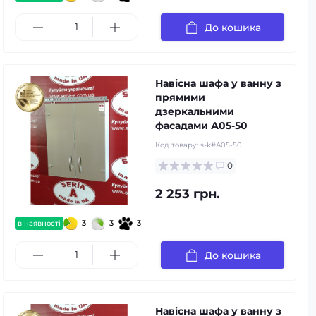
До кошика
Навісна шафа у ванну з
прямими
дзеркальними
фасадами А05-50
Код товару:
s-k#А05-50
0
2 253 грн.
3
3
3
в наявності
До кошика
Навісна шафа у ванну з