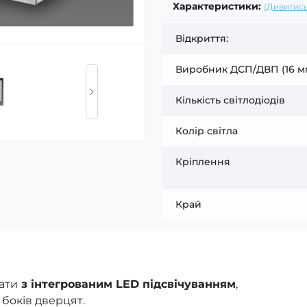
Характеристики:
(Дивитись
Відкриття:
Виробник ДСП/ДВП (16 м
Кількість світлодіодів
Колір світла
Кріплення
Край
ати
з інтегрованим LED підсвічуванням
,
 боків дверцят.