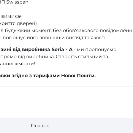
ВП Swisspan
й вимикач
дкриття дверей)
в будь-який момент, без обов'язкового повідомленн
 погіршує його зовнішній вигляд та якості.
ині від виробника Seria - A
- ми пропонуємо
рямо від виробника. Створіть стильний та
анної кімнати!
тавки згідно з тарифами Нової Пошти.
Плавне