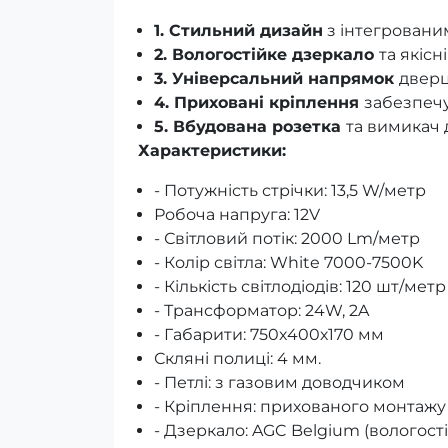
1. Стильний дизайн
з інтегровани
2. Вологостійке дзеркало
та якісн
3. Універсальний напрямок
дверц
4. Приховані кріплення
забезпечу
5. Вбудована розетка
та вимикач 
Характеристики:
- Потужність стрічки: 13,5 W/метр
Робоча напруга: 12V
- Світловий потік: 2000 Lm/метр
- Колір світла: White 7000-7500K
- Кількість світлодіодів: 120 шт/метр
- Трансформатор: 24W, 2A
- Габарити: 750х400х170 мм
Скляні полиці: 4 мм.
- Петлі: з газовим доводчиком
- Кріплення: прихованого монтажу
- Дзеркало: AGC Belgium (вологост