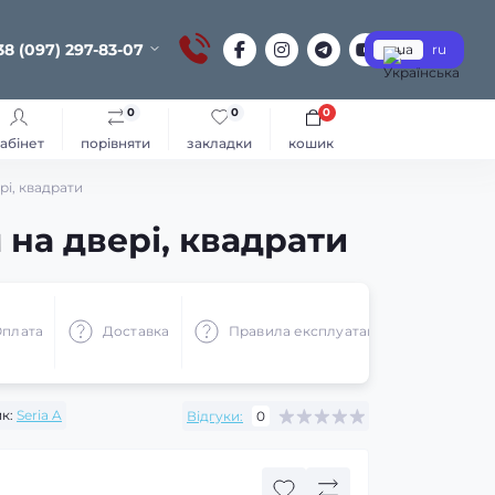
38 (097) 297-83-07
ua
ru
0
0
0
абінет
порівняти
закладки
кошик
рі, квадрати
 на двері, квадрати
плата
Доставка
Правила експлуатації
Реком
к:
Seria A
Відгуки:
0