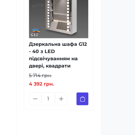
Дзеркальна шафа G12
- 40 з LED
підсвічуванням на
двері, квадрати
5 714 грн.
4 392 грн.