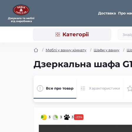
Доставка
Про на
Дзеркала та меблі
від виробника
Категорії
Меблі у ванну кімнату
Шафи у ванну
Ша
Дзеркальна шафа G12
Все про товар
Характеристики
3
3
3
-23%