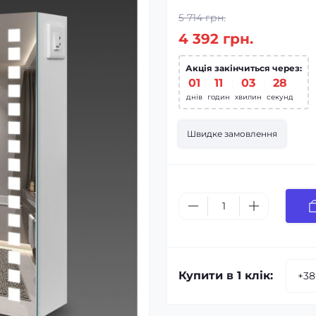
5 714 грн.
4 392 грн.
Акція закінчиться через:
01
:
11
:
03
:
27
днів
годин
хвилин
секунд
Швидке замовлення
Купити в 1 клік: