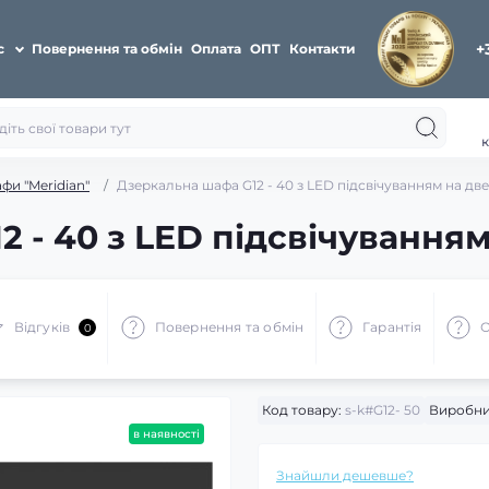
+
с
Повернення та обмін
Оплата
ОПТ
Контакти
к
фи "Meridian"
Дзеркальна шафа G12 - 40 з LED підсвічуванням на две
 - 40 з LED підсвічуванням
Відгуків
Повернення та обмін
Гарантія
О
0
Код товару:
s-k#G12- 50
Виробни
в наявності
Знайшли дешевше?