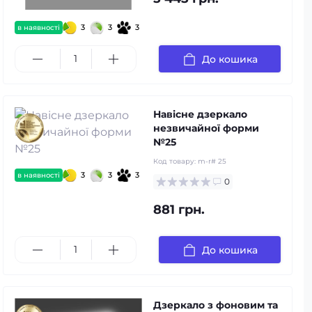
3
3
3
в наявності
До кошика
Навісне дзеркало
незвичайної форми
№25
Код товару:
m-r# 25
3
3
3
в наявності
0
881 грн.
До кошика
Дзеркало з фоновим та