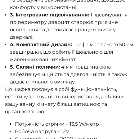
комфорту у використанні.
3. Інтегроване підсвічування:
Підсвічування
по периметру дверцят створює приємне
освітлення та допомагає краще бачити у
дзеркалі.
4. Компактний дизайн:
Шафа має всього 50 см
завширшки, що робить її ідеальною для
маленьких ванних кімнат.
5. Скляні полички:
4 мм товщина скла
забезпечує міцність та довговічність, а також
додає стильного вигляду.
Ця шафка поєднує в собі функціональність,
естетику та зручність використання, роблячи
вашу ванну кімнату більш затишною та
організованою.
Потужність стрічки – 13,5 W/метр
Робоча напруга – 12V
Світловий потік – 2000 Lm/метр