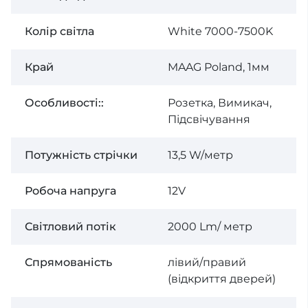
Колір світла
White 7000-7500K
Край
MAAG Poland, 1мм
Особливості::
Розетка, Вимикач,
Підсвічування
Потужність стрічки
13,5 W/метр
Робоча напруга
12V
Світловий потік
2000 Lm/ метр
Спрямованість
лівий/правий
(відкриття дверей)