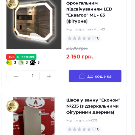
фронтальним
підсвічуванням LED
"Екватор" ML - 63
(фігурне)
Код товару:
m-r#ML - 63
0
2 500 грн.
2 150 грн.
-14%
в наявності
3
3
3
До кошика
Шафа у ванну "Економ"
№235 (з дзеркальними
фігурними дверима)
Код товару:
s-k#235
0