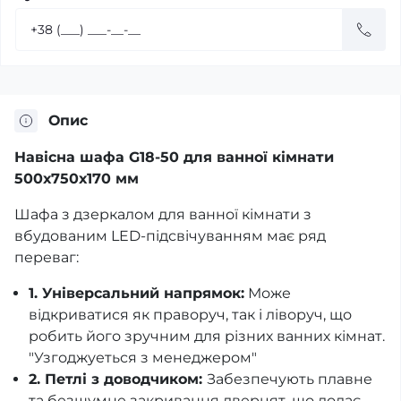
Опис
Навісна шафа G18-50 для ванної кімнати
500х750х170 мм
Шафа з дзеркалом для ванної кімнати з
вбудованим LED-підсвічуванням має ряд
переваг:
1. Універсальний напрямок:
Може
відкриватися як праворуч, так і ліворуч, що
робить його зручним для різних ванних кімнат.
"Узгоджуеться з менеджером"
2. Петлі з доводчиком:
Забезпечують плавне
та безшумне закривання дверцят, що додає