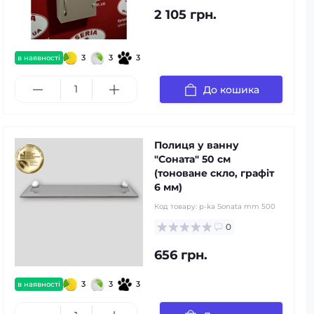
2 105 грн.
3
3
3
в наявності
До кошика
Полиця у ванну
"Соната" 50 см
(тоноване скло, графiт
6 мм)
Код товару:
p-ka Sonata mm 500
0
656 грн.
3
3
3
в наявності