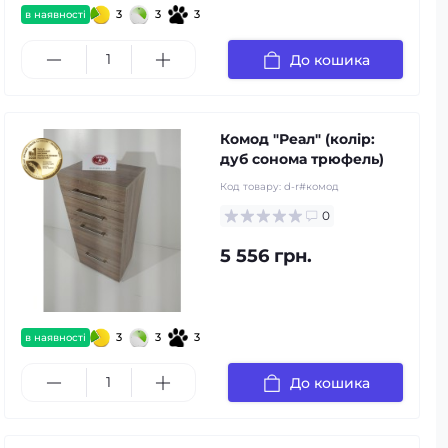
3
3
3
в наявності
До кошика
Комод "Реал" (колір:
дуб сонома трюфель)
Код товару:
d-r#комод
0
5 556 грн.
3
3
3
в наявності
До кошика