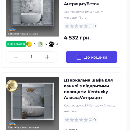
Антрацит/Бетон
Код товару:
s-k#Kentucky
Антрацит/Бетон
0
4 532 грн.
3
3
3
в наявності
До кошика
Дзеркальна шафа для
ванної з відкритими
полицями Kentucky
Аляска/Антрацит
Код товару:
s-k#Kentucky Аляска/
Антрацит
0