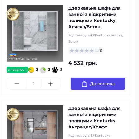
Дзеркальна шафа для
ванної з відкритими
полицями Kentucky
Аляска/Бетон
Код товару:
s-k#Kentucky Аляска/
Бетон
0
4 532 грн.
3
3
3
в наявності
До кошика
Дзеркальна шафа для
ванної з відкритими
полицями Kentucky
Антрацит/Крафт
Код товару:
s-k#Kentucky