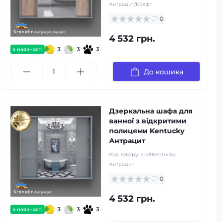
Антрацит/Крафт
0
4 532 грн.
3
3
3
в наявності
До кошика
Дзеркальна шафа для
ванної з відкритими
полицями Kentucky
Антрацит
Код товару:
s-k#Kentucky
Антрацит
0
4 532 грн.
3
3
3
в наявності