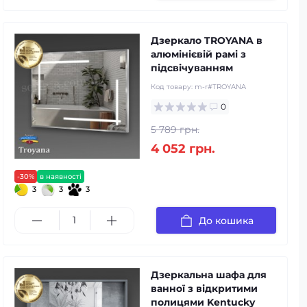
Дзеркало TROYANA в
алюмінієвій рамі з
підсвічуванням
Код товару:
m-r#TROYANA
0
5 789 грн.
4 052 грн.
-30%
в наявності
3
3
3
До кошика
Дзеркальна шафа для
ванної з відкритими
полицями Kentucky