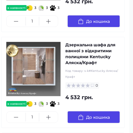
4 532 грн.
3
3
3
в наявності
До кошика
Дзеркальна шафа для
ванної з відкритими
полицями Kentucky
Аляска/Крафт
Код товару:
s-k#Kentucky Аляска/
Крафт
0
4 532 грн.
3
3
3
в наявності
До кошика