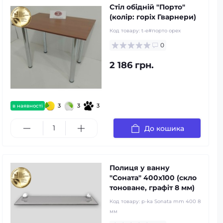
Стіл обідній "Порто"
(колір: горіх Гварнери)
Код товару:
t-e#порто орех
0
2 186 грн.
3
3
3
в наявності
До кошика
Полиця у ванну
"Соната" 400x100 (скло
тоноване, графiт 8 мм)
Код товару:
p-ka Sonata mm 400 8
мм