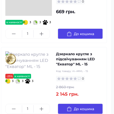
0
669 грн.
3
3
3
в наявності
До кошика
Дзеркало кругле з
підсвічуванням LED
"Екватор" ML - 15
Код товару:
m-r#ML - 15
-25%
в наявності
0
3
3
3
2 860 грн.
2 145 грн.
До кошика