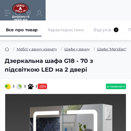
Дзеркала та
меблі від
виробника
Все про товар
Характеристики
Відгуків
П
0
Меблі у ванну кімнату
Шафи у ванну
Шафи "Meridian"
Дзеркальна шафа G18 - 70 з
підсвіткою LED на 2 двері
3
3
3
-23%
в наявності