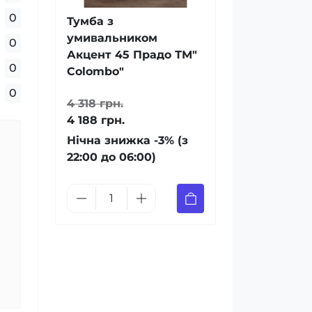
0
Тумба з
умивальником
0
Акцент 45 Прадо ТМ"
0
Colombo"
0
4 318 грн.
4 188 грн.
Нічна знижка -3% (з
22:00 до 06:00)