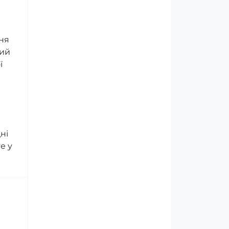
ня
кий
ї
ні
е у