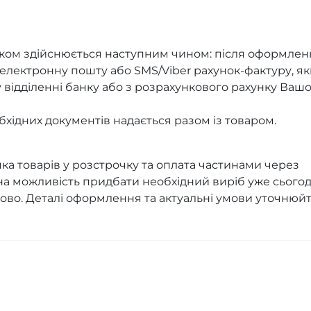
нком здійснюється наступним чином: після оформлен
лектронну пошту або SMS/Viber рахунок-фактуру, я
відділенні банку або з розрахункового рахунку Вашо
бхідних документів надається разом із товаром.
пка товарів у розстрочку та оплата частинами через
а можливість придбати необхідний виріб уже сьогод
пово. Деталі оформлення та актуальні умови уточнюйт