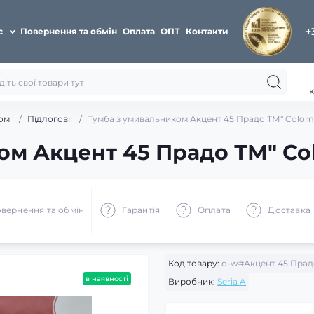
+
с
Повернення та обмін
Оплата
ОПТ
Контакти
к
ом
Підлогові
Тумба з умивальником Акцент 45 Прадо ТМ" Colom
ом Акцент 45 Прадо ТМ" C
вернення та обмін
Гарантія
Оплата
Доставка
Код товару:
d-w#Акцент 45 Прад
в наявності
Виробник:
Seria A