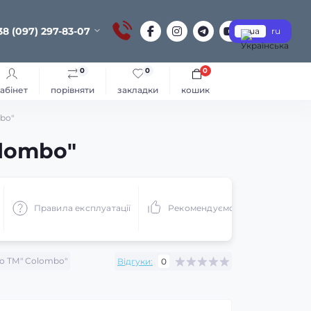
38 (097) 297-83-07
ua
ru
0
0
0
абінет
порівняти
закладки
кошик
bo"
olombo"
Правила експлуатації
Рекомендуємо
о ТМ" Colombo"
Відгуки:
0