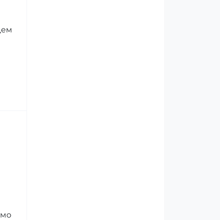
цем
ємо