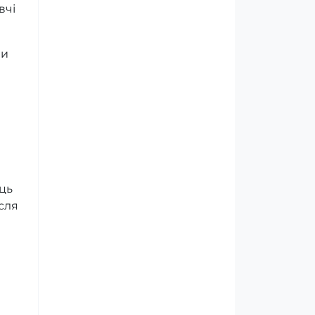
вчі
чи
ець
сля