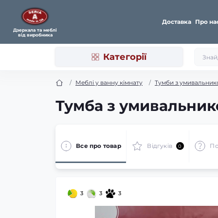
Доставка
Про на
Дзеркала та меблі
від виробника
Категорії
Меблі у ванну кімнату
Тумби з умивальник
Тумба з умивальник
Все про товар
Відгуків
По
0
3
3
3