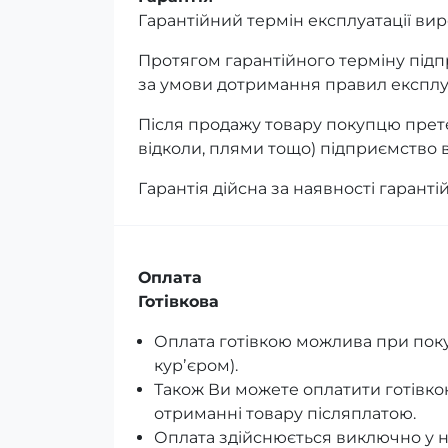
Гарантійний термін експлуатації виро
Протягом гарантійного терміну під
за умови дотримання правил експлуа
Після продажу товару покупцю прете
відколи, плями тощо) підприємство в
Гарантія дійсна за наявності гаранті
Оплата
Готівкова
Оплата готівкою можлива при поку
курʼєром).
Також Ви можете оплатити готівко
отриманні товару післяплатою.
Оплата здійснюється виключно у н