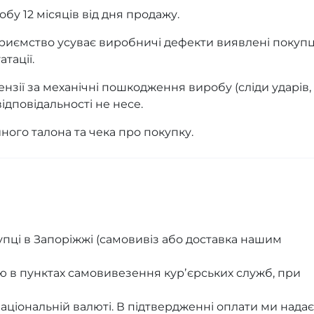
бу 12 місяців від дня продажу.
приємство усуває виробничі дефекти виявлені покуп
тації.
нзії за механічні пошкодження виробу (сліди ударів,
ідповідальності не несе.
йного талона та чека про покупку.
пці в Запоріжжі (самовивіз або доставка нашим
ю в пунктах самовивезення курʼєрських служб, при
аціональній валюті. В підтвердженні оплати ми нада