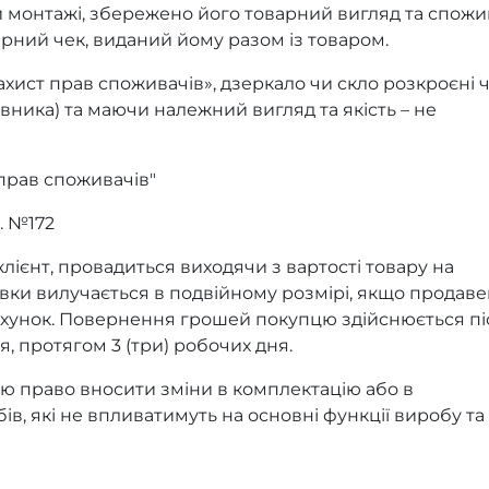
и монтажі, збережено його товарний вигляд та спожи
арний чек, виданий йому разом із товаром.
ахист прав споживачів», дзеркало чи скло розкроєні 
вника) та маючи належний вигляд та якість – не
 прав споживачів"
. №172
клієнт, провадиться виходячи з вартості товару на
авки вилучається в подвійному розмірі, якщо продав
ахунок. Повернення грошей покупцю здійснюється пі
, протягом 3 (три) робочих дня.
ю право вносити зміни в комплектацію або в
бів, які не впливатимуть на основні функції виробу та