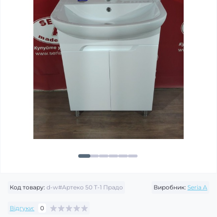
Код товару:
d-w#Артеко 50 Т-1 Прадо
Виробник:
Seria A
Відгуки:
0