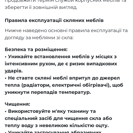
продовжити термін служби корпусних меблів та
зберегти її зовнішній вигляд.
Правила експлуатації скляних меблів
Нижче наведено основні правила експлуатації та
догляду за меблями зі скла:
Безпека та розміщення:
• Уникайте встановлення меблів у місцях з
інтенсивним рухом, де є ризик випадкових
ударів.
• Не ставте скляні меблі впритул до джерел
тепла (радіатори, електричні обігрівачі), щоб
уникнути перепадів температур.
Чищення:
• Використовуйте м'яку тканину та
спеціальний засіб для чищення скла або
теплу воду з невеликою кількістю оцту.
• Уникайте застосування абразивних