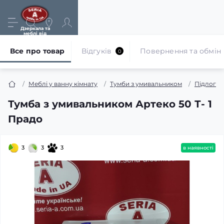
Дзеркала та
меблі від
виробника
Все про товар
Відгуків
Повернення та обмін
0
Меблі у ванну кімнату
Тумби з умивальником
Підлогов
Тумба з умивальником Артеко 50 Т- 1
Прадо
3
3
3
в наявності