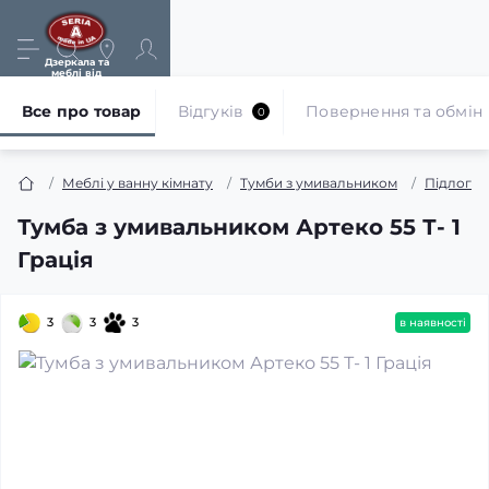
Дзеркала та
меблі від
виробника
Все про товар
Відгуків
Повернення та обмін
0
Меблі у ванну кімнату
Тумби з умивальником
Підлогов
Тумба з умивальником Артеко 55 Т- 1
Грація
3
3
3
в наявності