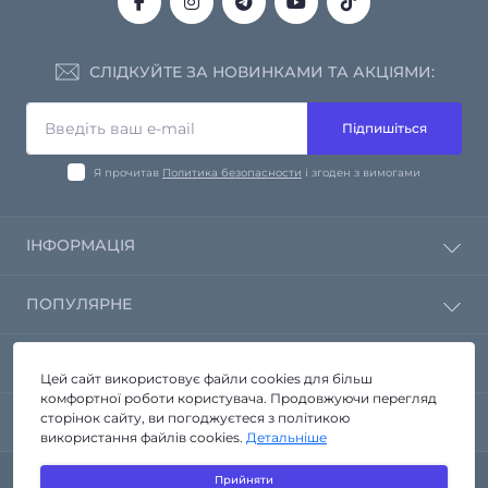
СЛІДКУЙТЕ ЗА НОВИНКАМИ ТА АКЦІЯМИ:
Підпишіться
Я прочитав
Политика безопасности
і згоден з вимогами
ІНФОРМАЦІЯ
Політика конфіденційності
ПОПУЛЯРНЕ
Зворотній зв'язок
Повернення товару
Дзеркала від виробника
КОНТАКТИ ТА АДРЕСА
Карта сайту
Корпусні меблі
Цей сайт використовує файли cookies для більш
Виробники
комфортної роботи користувача. Продовжуючи перегляд
Меблі у ванну кімнату
м.. Запоріжжя вул. Стартова 3а
сторінок сайту, ви погоджуєтеся з політикою
Акції
МЕСЕНДЖЕРИ
Меблі зі скла
використання файлів cookies.
Детальніше
info@seria-a.com.ua
Навісні полиці
Telegram
Сантехніка
Прийняти
Пн - Пт 9.00 - 19.00