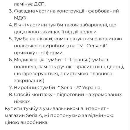
ламінує ДСП.
Фасадна частина конструкції - фарбований
МДФ.
Бічні частини тумби також забарвлені, що
додатково захищає її від дії вологи.
Тумба на ніжках, комплектується раковиною
польського виробництва ТМ "Cersanit",
прямокутної форми.
Модифікація тумби -Т- 1 Грація (тумба з
полицею, замість ручок - красиві ніші, дверці,
що фрезеруються, з системою плавного
закривання)
Виробник тумби -" Seria - A" Україна.
Спосіб монтажу - підлоговий на хромованих
ніжках.
Купити тумбу з умивальником в Інтернет -
магазин Seria A, мі пропонуємо за відмінною
ціною виробника.