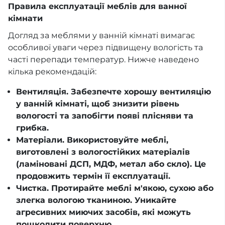
Правила експлуатації меблів для ванної
кімнати
Догляд за меблями у ванній кімнаті вимагає
особливої уваги через підвищену вологість та
часті перепади температур. Нижче наведено
кілька рекомендацій:
Вентиляція. Забезпечте хорошу вентиляцію
у ванній кімнаті, щоб знизити рівень
вологості та запобігти появі плісняви та
грибка.
Матеріали. Використовуйте меблі,
виготовлені з вологостійких матеріалів
(ламіновані ДСП, МДФ, метал або скло). Це
продовжить термін її експлуатації.
Чистка. Протирайте меблі м'якою, сухою або
злегка вологою тканиною. Уникайте
агресивних миючих засобів, які можуть
пошкодити поверхню.