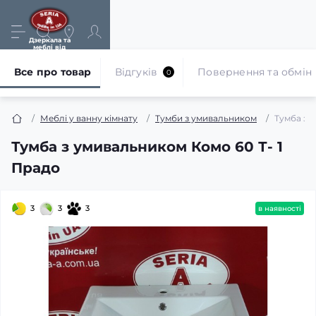
Дзеркала та
меблі від
виробника
Все про товар
Відгуків
Повернення та обмін
0
Меблі у ванну кімнату
Тумби з умивальником
Тумба з 
Тумба з умивальником Комо 60 Т- 1
Прадо
3
3
3
в наявності