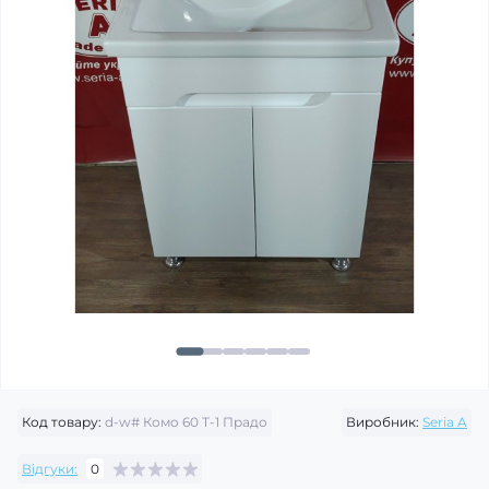
Код товару:
d-w# Комо 60 Т-1 Прадо
Виробник:
Seria A
Відгуки:
0