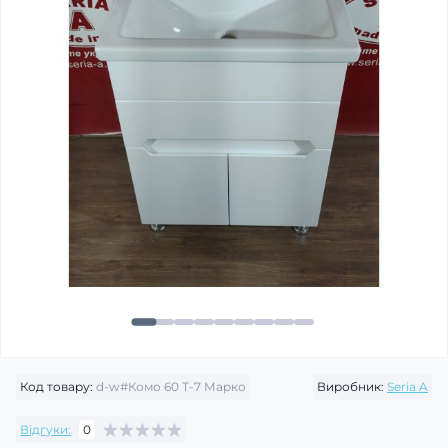
Код товару:
d-w#Комо 60 Т-7 Марко
Виробник:
Seria A
Відгуки:
0