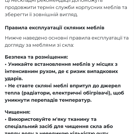
Ці нескладні рекомендації допоможуть
продовжити термін служби корпусних меблів та
зберегти її зовнішній вигляд.
Правила експлуатації скляних меблів
Нижче наведено основні правила експлуатації та
догляду за меблями зі скла:
Безпека та розміщення:
• Уникайте встановлення меблів у місцях з
інтенсивним рухом, де є ризик випадкових
ударів.
• Не ставте скляні меблі впритул до джерел
тепла (радіатори, електричні обігрівачі), щоб
уникнути перепадів температур.
Чищення:
• Використовуйте м'яку тканину та
спеціальний засіб для чищення скла або
теплу воду з невеликою кількістю оцту.