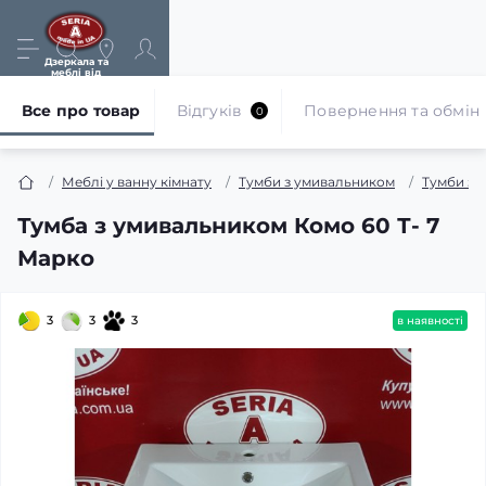
Дзеркала та
меблі від
виробника
Все про товар
Відгуків
Повернення та обмін
0
Меблі у ванну кімнату
Тумби з умивальником
Тумби з 
Тумба з умивальником Комо 60 Т- 7
Марко
3
3
3
в наявності