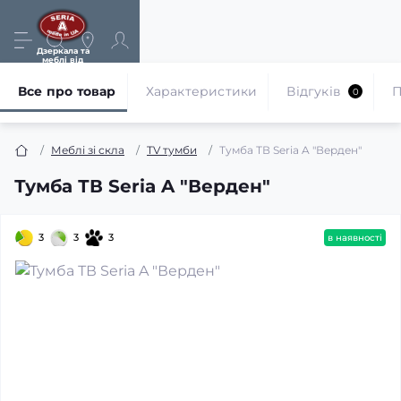
Дзеркала та
меблі від
виробника
Все про товар
Характеристики
Відгуків
П
0
Меблі зі скла
TV тумби
Тумба ТВ Seria A "Верден"
Тумба ТВ Seria A "Верден"
3
3
3
в наявності