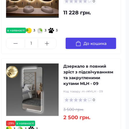
0
11 228 грн.
3
3
3
в наявності
До кошика
Дзеркало в повний
зріст з підсвічуванням
та закругленими
кутами MLH - 09
Код товару:
m-r#MLH - 09
0
3 500 грн.
2 500 грн.
-29%
в наявності
3
3
3