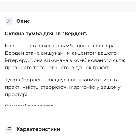
Опис
Скляна тумба для Тв "Верден".
Елегантна та стильна тумба для телевізора
Верден стане вишуканим акцентом вашого
інтер'єру. Вона виконана з комбінованого скла:
прозорого та тонованого, відтінок графіт.
Тумба "Верден" поєднує вишуканий стиль та
практичність, створюючи гармонію у вашому
просторі.
Основні переваги:
Сучасний дизайн: ідеально підійде як для
мінімалістичних, так і сучасних інтер'єрів.
Характеристики
Міцність та надійність: якісне скло забезпечує