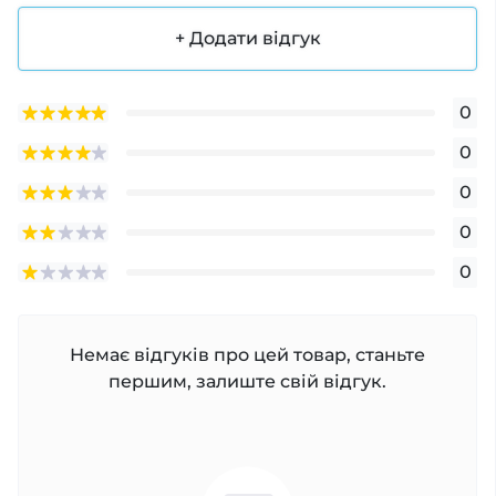
Товар транспортується у спеціальній упаковці
+ Додати відгук
(при замовленні, будь ласка, вкажіть вантажне
відділення без обмежень за вагою).
0
0
0
0
0
Немає відгуків про цей товар, станьте
першим, залиште свій відгук.