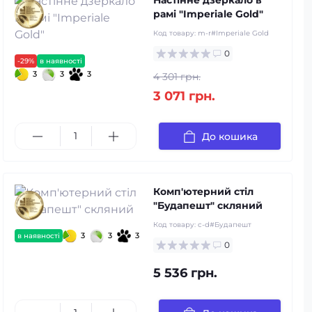
Настінне дзеркало в
рамі "Imperiale Gold"
Код товару:
m-r#Imperiale Gold
0
-29%
в наявності
3
3
3
4 301 грн.
3 071 грн.
До кошика
Комп'ютерний стіл
"Будапешт" скляний
Код товару:
c-d#Будапешт
3
3
3
в наявності
0
5 536 грн.