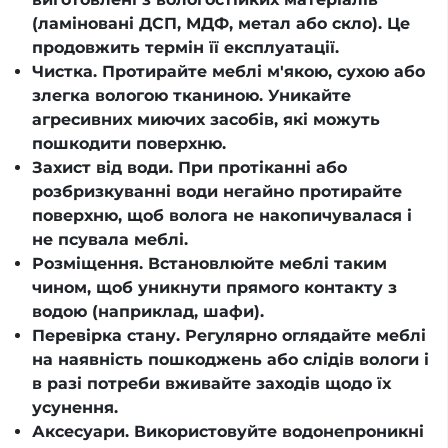
(ламіновані ДСП, МДФ, метал або скло). Це
продовжить термін її експлуатації.
Чистка. Протирайте меблі м'якою, сухою або
злегка вологою тканиною. Уникайте
агресивних миючих засобів, які можуть
пошкодити поверхню.
Захист від води. При протіканні або
розбризкуванні води негайно протирайте
поверхню, щоб волога не накопичувалася і
не псувала меблі.
Розміщення. Встановлюйте меблі таким
чином, щоб уникнути прямого контакту з
водою (наприклад, шафи).
Перевірка стану. Регулярно оглядайте меблі
на наявність пошкоджень або слідів вологи і
в разі потреби вживайте заходів щодо їх
усунення.
Аксесуари. Використовуйте водонепроникні