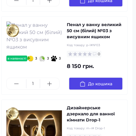
До кошика
Пенал у ванну великий
50 см (білий) №03 з
висувним ящиком
Код товару:
p-l#№03
0
3
3
3
в наявності
8 150 грн.
До кошика
Дизайнерське
дзеркало для ванної
кімнати Drop-1
Код товару:
m-r# Drop-1