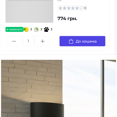
мм
0
774 грн.
3
3
3
в наявності
До кошика