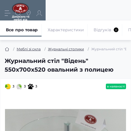
Дзеркала та
меблі від
виробника
Все про товар
Характеристики
Відгуків
П
0
Меблі зі скла
Журнальні столики
Журнальний стіл "Ві
Журнальний стіл "Відень"
550х700х520 овальний з полицею
3
3
3
в наявності