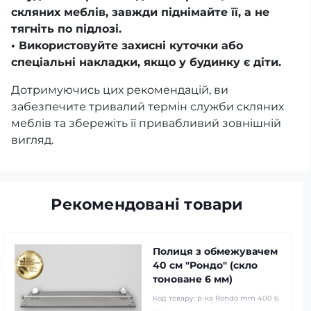
скляних меблів, завжди піднімайте її, а не
тягніть по підлозі.
• Використовуйте захисні куточки або
спеціальні накладки, якщо у будинку є діти.
Дотримуючись цих рекомендацій, ви
забезпечите тривалий термін служби скляних
меблів та збережіть її привабливий зовнішній
вигляд.
Рекомендовані товари
Полиця з обмежувачем
40 см "Рондо" (скло
тоноване 6 мм)
Код товару:
p-ka Rondo mm 400 6