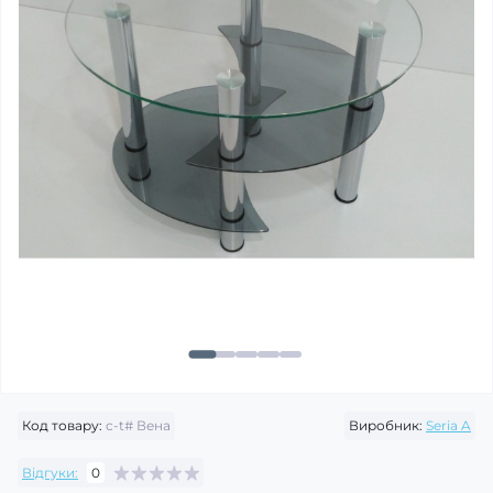
Код товару:
c-t# Вена
Виробник:
Seria A
Відгуки:
0