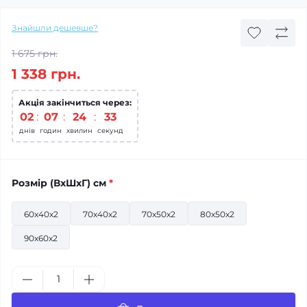
Знайшли дешевше?
1 675 грн.
1 338 грн.
Акція закінчиться через:
02
07
24
31
днів
годин
хвилин
секунд
Розмiр (ВхШхГ) см
*
60x40x2
70x40x2
70x50x2
80x50x2
90x60x2