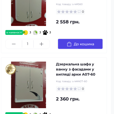
Код товару:
s-k#560
0
2 558 грн.
3
3
3
в наявності
До кошика
Дзеркальна шафа у
ванну з фасадами у
вигляді арки А07-60
Код товару:
s-k#А07-60
0
2 360 грн.