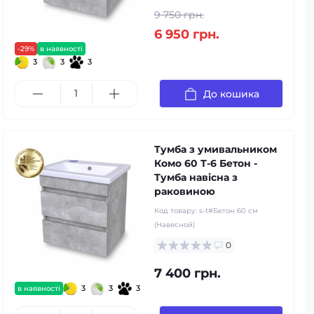
9 750 грн.
6 950 грн.
-29%
в наявності
3
3
3
До кошика
Тумба з умивальником
Комо 60 Т-6 Бетон -
Тумба навісна з
раковиною
Код товару:
s-t#Бетон 60 см
(Навесной)
0
7 400 грн.
3
3
3
в наявності