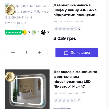
Дзеркальна навісна
шафа у ванну А16 - 45 з
відкритими полицями
Код товару:
s-k#А16- 45
0
3
3
3
в наявності
3 039 грн.
До кошика
Дзеркало з фоновим та
фронтальним
підсвічуванням LED
"Екватор" ML - 47
Код товару:
m-r#ML - 47
0
2 500 грн.