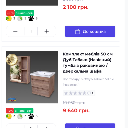
2 100 грн.
-16%
в наявності
3
3
3
До кошика
Комплект меблів 50 см
Дуб Табако (Навісний)
тумба з раковиною /
дзеркальна шафа
Код товару:
s-t#Дуб Табако 50 см
(Навесной)
0
10 050 грн.
9 640 грн.
-4%
в наявності
3
3
3