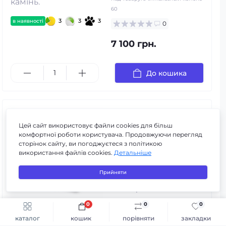
60
3
3
3
в наявності
0
7 100 грн.
До кошика
Тумба з умивальником
Комо 50 Т-6 Залізний
Цей сайт використовує файли cookies для більш
камінь (Навісна)
комфортної роботи користувача. Продовжуючи перегляд
сторінок сайту, ви погоджуєтеся з політикою
Код товару:
s-t#Железный камень
використання файлів cookies.
Детальніше
50 (Навесное)
0
Прийняти
9 750 грн.
6 950 грн.
0
0
0
Швидке замовлення
До кошика
-29%
в наявності
каталог
кошик
порівняти
закладки
3
3
3