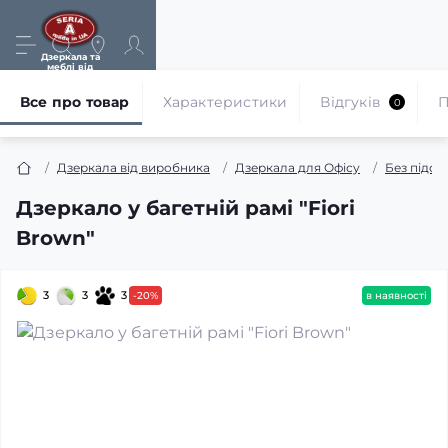
Дзеркала та
меблі від
виробника
Все про товар
Характеристики
Відгуків
П
0
Дзеркала від виробника
Дзеркала для Офісу
Без підсв
Дзеркало у багетній рамі "Fiori
Brown"
3
3
3
-20%
в наявності