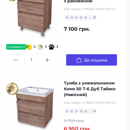
з раковиною
Код товару:
s-t#Дуб Табако 60 см
0
7 100 грн.
3
3
3
в наявності
До кошика
Тумба з умивальником
Комо 50 Т-6 Дуб Табако
(Навісний)
Код товару:
s-t#Дуб Табако 50 см
0
9 750 грн.
6 950 грн.