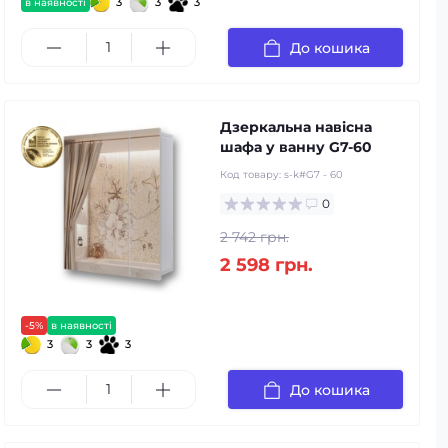
3
3
3
в наявності
До кошика
Дзеркальна навісна
шафа у ванну G7-60
Код товару:
s-k#G7 - 60
0
2 742 грн.
2 598 грн.
-5%
в наявності
3
3
3
До кошика