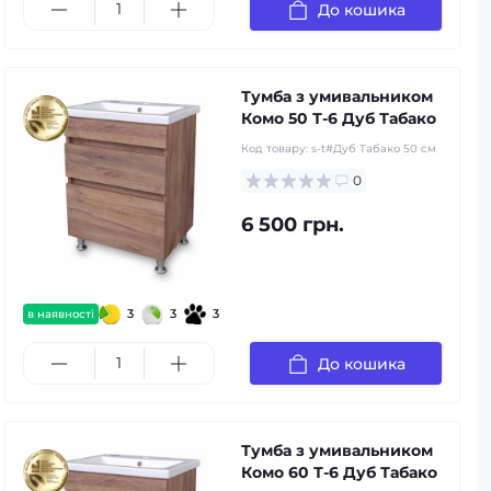
До кошика
Тумба з умивальником
Комо 50 Т-6 Дуб Табако
Код товару:
s-t#Дуб Табако 50 см
0
6 500 грн.
3
3
3
в наявності
До кошика
Тумба з умивальником
Комо 60 Т-6 Дуб Табако