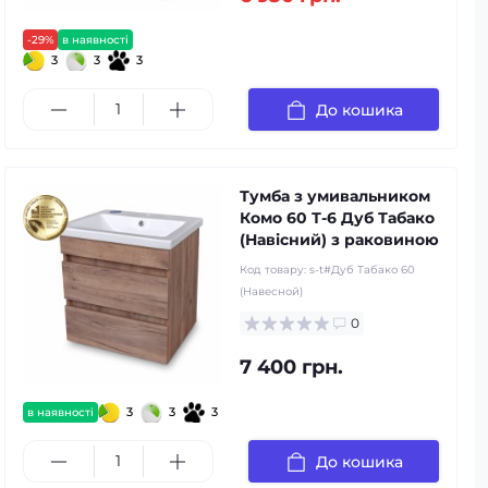
-29%
в наявності
3
3
3
До кошика
Тумба з умивальником
Комо 60 Т-6 Дуб Табако
(Навісний) з раковиною
Код товару:
s-t#Дуб Табако 60
(Навесной)
0
7 400 грн.
3
3
3
в наявності
До кошика