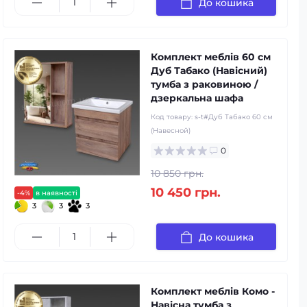
До кошика
Комплект меблів 60 см
Дуб Табако (Навісний)
тумба з раковиною /
дзеркальна шафа
Код товару:
s-t#Дуб Табако 60 см
(Навесной)
0
10 850 грн.
10 450 грн.
-4%
в наявності
3
3
3
До кошика
Комплект меблів Комо -
Навісна тумба з