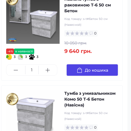
раковиною Т-6 50 см
Бетон
Код товару:
s-t#Бетон 50 см
(Навесной)
0
10 050 грн.
9 640 грн.
-4%
в наявності
3
3
3
До кошика
Тумба з умивальником
Комо 50 Т-6 Бетон
(Навісна)
Код товару:
s-t#Бетон 50 см
(Навесной)
0