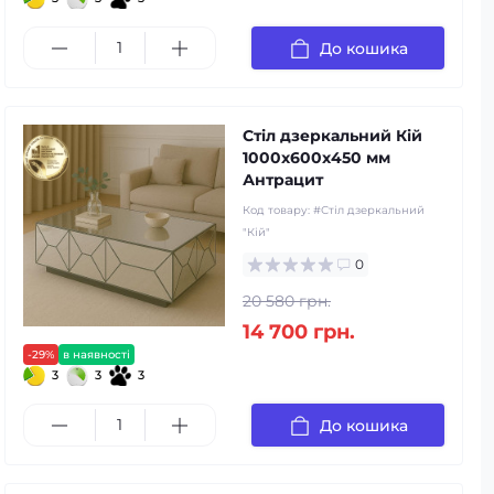
До кошика
Стіл дзеркальний Кій
1000х600х450 мм
Антрацит
Код товару:
#Стіл дзеркальний
"Кій"
0
20 580 грн.
14 700 грн.
-29%
в наявності
3
3
3
До кошика