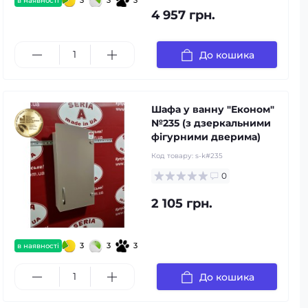
3
3
3
в наявності
4 957 грн.
До кошика
Шафа у ванну "Економ"
№235 (з дзеркальними
фігурними дверима)
Код товару:
s-k#235
0
2 105 грн.
3
3
3
в наявності
До кошика