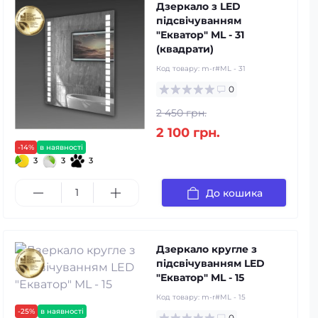
Дзеркало з LED
підсвічуванням
"Екватор" ML - 31
(квадрати)
Код товару:
m-r#ML - 31
0
2 450 грн.
2 100 грн.
-14%
в наявності
3
3
3
До кошика
Дзеркало кругле з
підсвічуванням LED
"Екватор" ML - 15
Код товару:
m-r#ML - 15
-25%
в наявності
0