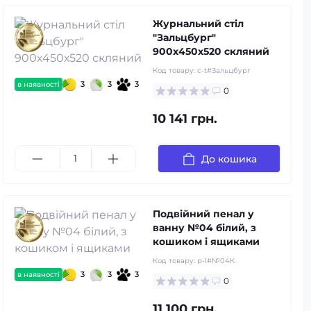
Журнальний стіл
"Зальцбург"
900х450х520 скляний
Код товару:
c-t#Зальцбург
3
3
3
в наявності
0
10 141 грн.
До кошика
Подвійний пенал у
ванну №04 білий, з
кошиком і ящиками
Код товару:
p-l#№04К.
3
3
3
в наявності
0
11 100 грн.