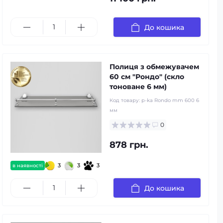
До кошика
Полиця з обмежувачем
60 см "Рондо" (скло
тоноване 6 мм)
Код товару:
p-ka Rondo mm 600 6
мм
0
878 грн.
3
3
3
в наявності
До кошика