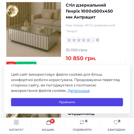
Стіл дзеркальний
Генріх 1000х500х450
мм Антрацит
Код товару:
#Стіл дзеркальний
"Генріх"
0
15 190 грн.
10 850 грн.
-29%
в наявності
3
3
3
Цей сайт використовує файли cookies для більш
комфортної роботи користувача. Продовжуючи перегляд
До кошика
сторінок сайту, ви погоджуєтеся з політикою
використання файлів cookies.
Детальніше
Прийняти
Стіл дзеркальний
"Фердинанд"
800х800х450 мм
0
0
0
Швидке замовлення
До кошика
Антрацит
каталог
кошик
порівняти
закладки
Код товару:
#Стіл дзеркальний