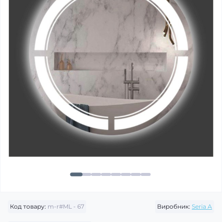
Код товару:
m-r#ML - 67
Виробник:
Seria A