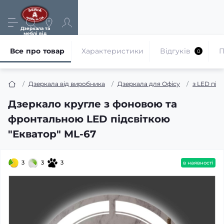
Дзеркала та
меблі від
виробника
Все про товар
Характеристики
Відгуків
П
0
Дзеркала від виробника
Дзеркала для Офісу
з LED під
Дзеркало кругле з фоновою та
фронтальною LED підсвіткою
"Екватор" ML-67
3
3
3
в наявності