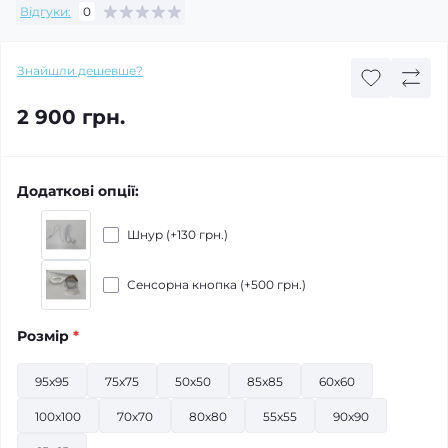
Відгуки:
0
Знайшли дешевше?
2 900 грн.
Додаткові опції:
Шнур (+130 грн.)
Сенсорна кнопка (+500 грн.)
Розмір
*
95x95
75x75
50х50
85x85
60х60
100x100
70х70
80х80
55x55
90x90