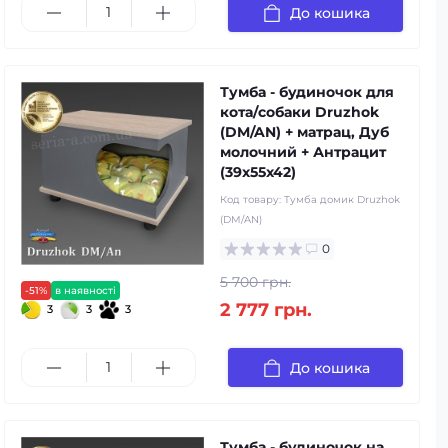
До кошика
Тумба - будиночок для
кота/собаки Druzhok
(DM/AN) + матрац, Дуб
молочний + Антрацит
(39x55x42)
Код товару:
Тумба домик Druzhok
(DM/AN)
0
5 700 грн.
-51%
в наявності
2 777 грн.
3
3
3
До кошика
Тумба - будиночок на