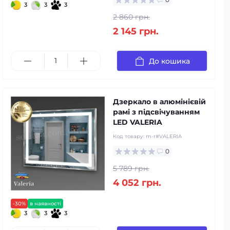
3
3
3
2 860 грн.
2 145 грн.
До кошика
Дзеркало в алюмінієвій
рамі з підсвічуванням
LED VALERIA
Код товару:
m-r#VALERIA
0
5 789 грн.
4 052 грн.
-30%
в наявності
3
3
3