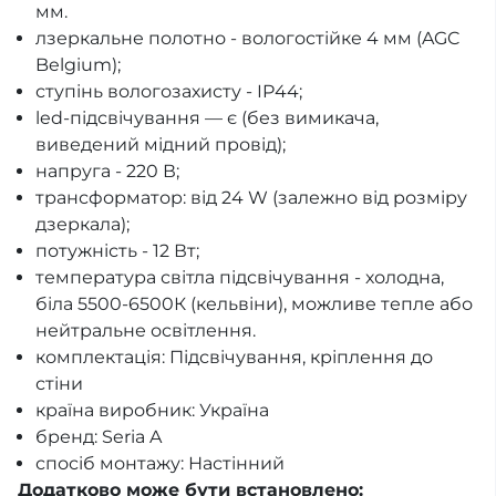
мм.
лзеркальне полотно - вологостійке 4 мм (AGC
Belgium);
ступінь вологозахисту - IP44;
led-підсвічування — є (без вимикача,
виведений мідний провід);
напруга - 220 В;
трансформатор: від 24 W (залежно від розміру
дзеркала);
потужність - 12 Вт;
температура світла підсвічування - холодна,
біла 5500-6500К (кельвіни), можливе тепле або
нейтральне освітлення.
комплектація: Підсвічування, кріплення до
стіни
країна виробник: Україна
бренд: Seria A
спосіб монтажу: Настінний
Додатково може бути встановлено: