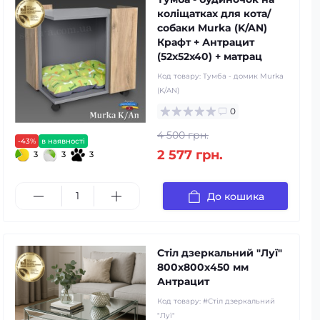
коліщатках для кота/
собаки Murka (K/AN)
Крафт + Антрацит
(52x52x40) + матрац
Код товару:
Тумба - домик Murka
(K/AN)
0
4 500 грн.
-43%
в наявності
2 577 грн.
3
3
3
До кошика
Стіл дзеркальний "Луї"
800х800х450 мм
Антрацит
Код товару:
#Стіл дзеркальний
"Луї"