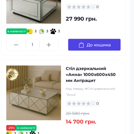
0
27 990 грн.
3
3
3
в наявності
До кошика
Стіл дзеркальний
«Анна» 1000х600х450
мм Антрацит
Код товару:
#Стіл дзеркальний
"Анна"
0
20 580 грн.
14 700 грн.
-29%
в наявності
3
3
3