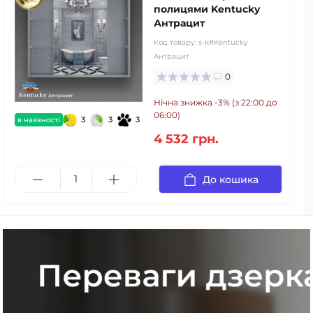
полицями Kentucky
Антрацит
Код товару:
s-k#Kentucky
Антрацит
0
Нічна знижка -3% (з 22:00 до
06:00)
3
3
3
в наявності
4 532 грн.
До кошика