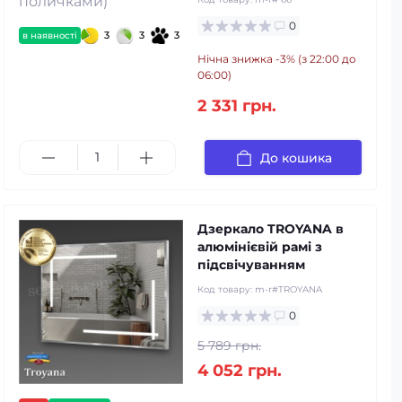
0
3
3
3
в наявності
Нічна знижка -3% (з 22:00 до
06:00)
2 331 грн.
До кошика
Дзеркало TROYANA в
алюмінієвій рамі з
підсвічуванням
Код товару:
m-r#TROYANA
0
5 789 грн.
4 052 грн.