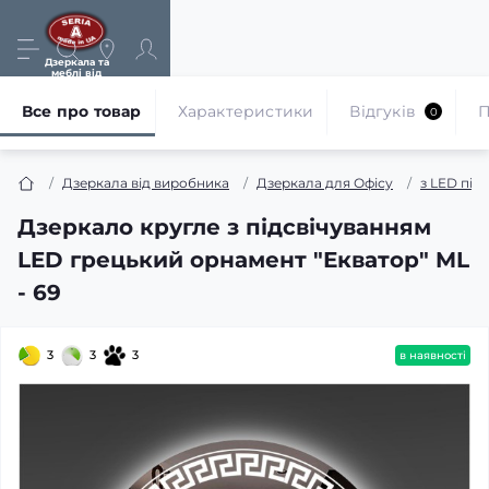
Дзеркала та
меблі від
виробника
Все про товар
Характеристики
Відгуків
П
0
Дзеркала від виробника
Дзеркала для Офісу
з LED під
Дзеркало кругле з підсвічуванням
LED грецький орнамент "Екватор" ML
- 69
3
3
3
в наявності