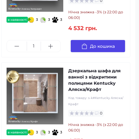
0
Нічна знижка -3% (з 22:00 до
06:00)
3
3
3
в наявності
4 532 грн.
До кошика
Дзеркальна шафа для
ванної з відкритими
полицями Kentucky
Аляска/Крафт
Код товару:
s-k#Kentucky Аляска/
Крафт
0
Нічна знижка -3% (з 22:00 до
06:00)
3
3
3
в наявності