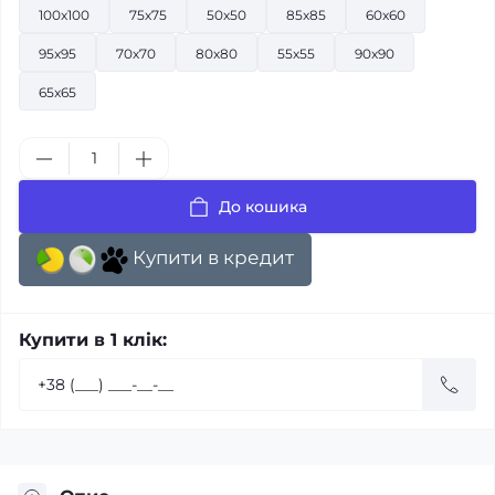
100x100
75х75
50x50
85x85
60x60
95x95
70х70
80х80
55х55
90x90
65x65
До кошика
Купити в кредит
Купити в 1 клік: