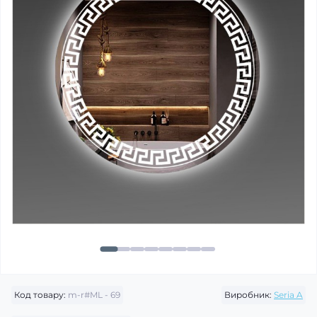
Код товару:
m-r#ML - 69
Виробник:
Seria A