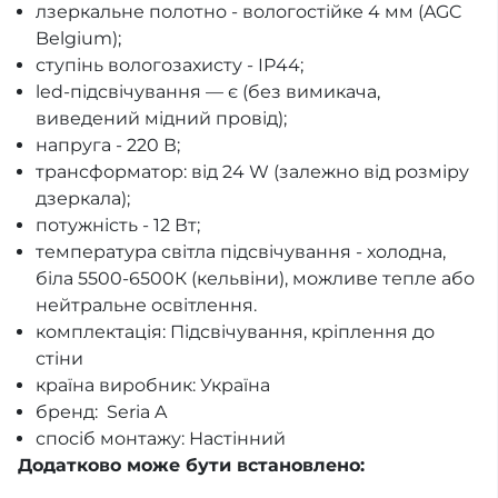
лзеркальне полотно - вологостійке 4 мм (AGC
Belgium);
ступінь вологозахисту - IP44;
led-підсвічування — є (без вимикача,
виведений мідний провід);
напруга - 220 В;
трансформатор: від 24 W (залежно від розміру
дзеркала);
потужність - 12 Вт;
температура світла підсвічування - холодна,
біла 5500-6500К (кельвіни), можливе тепле або
нейтральне освітлення.
комплектація: Підсвічування, кріплення до
стіни
країна виробник: Україна
бренд: Seria A
спосіб монтажу: Настінний
Додатково може бути встановлено: