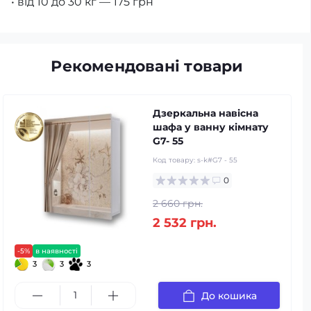
• від 10 до 30 кг — 175 грн
Рекомендовані товари
Дзеркальна навісна
шафа у ванну кімнату
G7- 55
Код товару:
s-k#G7 - 55
0
2 660 грн.
2 532 грн.
-5%
в наявності
3
3
3
До кошика