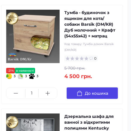
Тумба - будиночок з
ящиком для кота/
собаки Barsik (DM/KR)
Дуб молочний + Крафт
(54x55x42) + матрац
Код товару:
Тумба домик Barsik
(DM/KR)
0
5 700 грн.
-21%
в наявності
4 500 грн.
3
3
3
До кошика
Дзеркальна шафа для
ванної з відкритими
полицями Kentucky