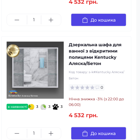
4 532 грн.
До кошика
Дзеркальна шафа для
ванної з відкритими
полицями Kentucky
Аляска/Бетон
Код товару:
s-k#Kentucky Аляска/
Бетон
0
Нічна знижка -3% (з 22:00 до
06:00)
3
3
3
в наявності
4 532 грн.
До кошика