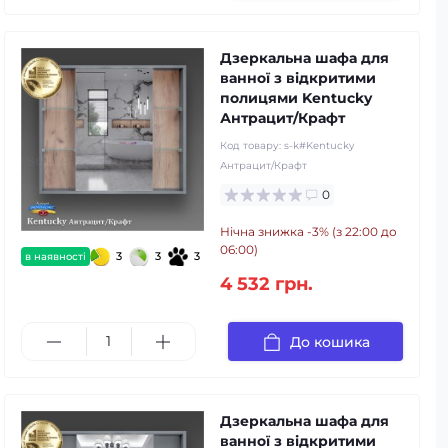
Дзеркальна шафа для
ванної з відкритими
полицями Kentucky
Антрацит/Крафт
Код товару:
s-k#Kentucky
Антрацит/Крафт
0
Нічна знижка -3% (з 22:00 до
06:00)
3
3
3
в наявності
4 532 грн.
До кошика
Дзеркальна шафа для
ванної з відкритими