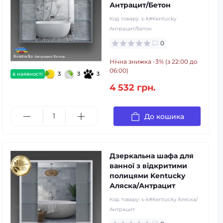
Антрацит/Бетон
Код товару:
s-k#Kentucky
Антрацит/Бетон
0
Нічна знижка -3% (з 22:00 до
06:00)
3
3
3
в наявності
4 532 грн.
До кошика
Дзеркальна шафа для
ванної з відкритими
полицями Kentucky
Аляска/Антрацит
Код товару:
s-k#Kentucky Аляска/
Антрацит