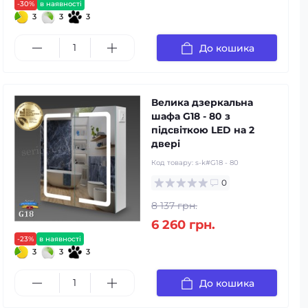
-30%
в наявності
3
3
3
До кошика
Велика дзеркальна
шафа G18 - 80 з
підсвіткою LED на 2
двері
Код товару:
s-k#G18 - 80
0
8 137 грн.
6 260 грн.
-23%
в наявності
3
3
3
До кошика