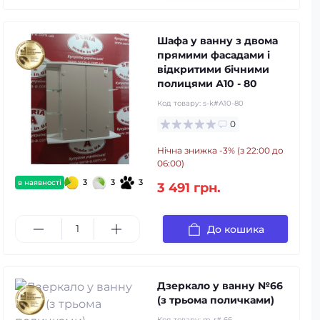
Шафа у ванну з двома
прямими фасадами і
відкритими бічними
полицями А10 - 80
Код товару:
s-k#А10-80
0
Нічна знижка -3% (з 22:00 до
06:00)
3
3
3
в наявності
3 491 грн.
До кошика
Дзеркало у ванну №66
(з трьома поличками)
Код товару:
m-r# 66