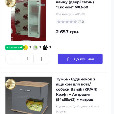
ванну (двері сатин)
"Економ" №13-60
Код товару:
s-k#13-60
0
2 657 грн.
3
3
3
в наявності
До кошика
Тумба - будиночок з
ящиком для кота/
собаки Barsik (KR/AN)
Крафт + Антрацит
(54x55x42) + матрац
Код товару:
Тумба домик Barsik
(KR/AN)