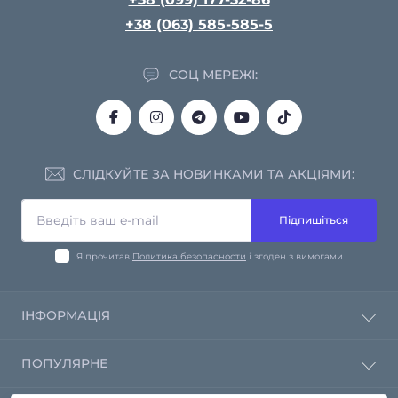
+38 (063) 585-585-5
СОЦ МЕРЕЖІ:
СЛІДКУЙТЕ ЗА НОВИНКАМИ ТА АКЦІЯМИ:
Підпишіться
Я прочитав
Политика безопасности
і згоден з вимогами
ІНФОРМАЦІЯ
Політика конфіденційності
ПОПУЛЯРНЕ
Зворотній зв'язок
Повернення товару