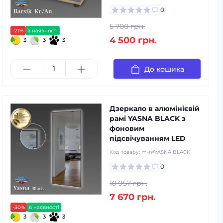
0
5 700 грн.
-21%
в наявності
4 500 грн.
3
3
3
До кошика
Дзеркало в алюмінієвій
рамі YASNA BLACK з
фоновим
підсвічуванням LED
Код товару:
m-r#YASNA BLACK
0
10 957 грн.
7 670 грн.
-30%
в наявності
3
3
3