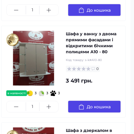
До кошика
Шафа у ванну з двома
прямими фасадами і
відкритими бічними
полицями А10 - 80
Код товару:
s-k#А10-80
0
3 491 грн.
3
3
3
в наявності
До кошика
Шафа з дзеркалом в