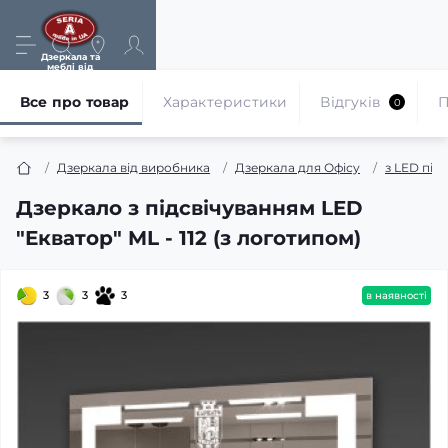
Дзеркала та
меблі від
виробника
Все про товар
Характеристики
Відгуків
П
0
Дзеркала від виробника
Дзеркала для Офісу
з LED під
Дзеркало з підсвічуванням LED
"Екватор" ML - 112 (з логотипом)
3
3
3
в наявності