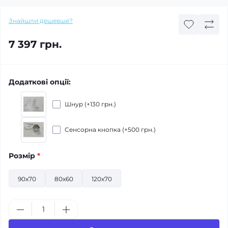
Знайшли дешевше?
7 397 грн.
Додаткові опції:
Шнур (+130 грн.)
Сенсорна кнопка (+500 грн.)
Розмір
*
90х70
80х60
120х70