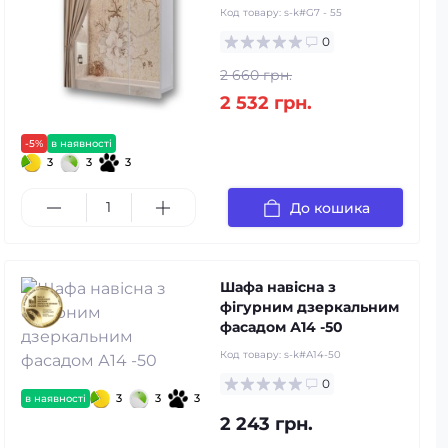
Код товару:
s-k#G7 - 55
0
2 660 грн.
2 532 грн.
-5%
в наявності
3
3
3
До кошика
Шафа навісна з
фігурним дзеркальним
фасадом А14 -50
Код товару:
s-k#А14-50
0
3
3
3
в наявності
2 243 грн.