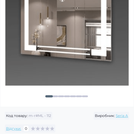
Код товару:
m-r#ML - 112
Виробник:
Seria A
Відгуки:
0