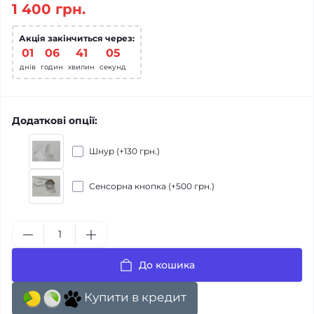
1 400 грн.
Акція закінчиться через:
01
:
06
:
41
:
04
днів
годин
хвилин
секунд
Додаткові опції:
Шнур (+130 грн.)
Сенсорна кнопка (+500 грн.)
До кошика
Купити в кредит