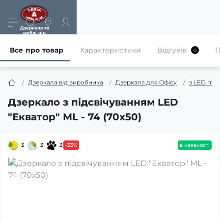
Дзеркала та
меблі від
виробника
Все про товар
Характеристики
Відгуків
П
0
Дзеркала від виробника
Дзеркала для Офісу
з LED під
Дзеркало з підсвічуванням LED
"Екватор" ML - 74 (70х50)
3
3
3
-33%
в наявності