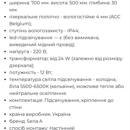
ширина: 700 мм. висота: 500 мм. глибина: 30
мм.
лзеркальне полотно - вологостійке 4 мм (AGC
Belgium);
ступінь вологозахисту - IP44;
led-підсвічування — є (без вимикача,
виведений мідний провід);
напруга - 220 В;
трансформатор: від 24 W (залежно від розміру
дзеркала);
потужність - 12 Вт;
температура світла підсвічування - холодна,
біла 5500-6500К (кельвіни), можливе тепле або
нейтральне освітлення.
комплектація: Підсвічування, кріплення до
стіни
країна виробник: Україна
бренд: Seria A
спосіб монтажу: Настінний