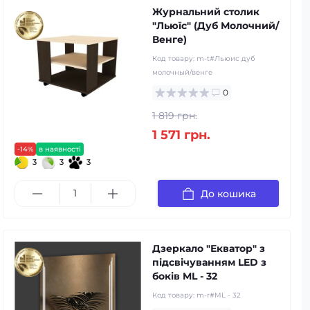
Журнальний столик
"Льюїс" (Дуб Молочний/
Венге)
Код товару:
m-t#Льюис дуб
молочный/венге
0
1 819 грн.
1 571 грн.
-14%
в наявності
3
3
3
До кошика
Дзеркало "Екватор" з
підсвічуванням LED з
боків ML - 32
Код товару:
m-r#ML - 32