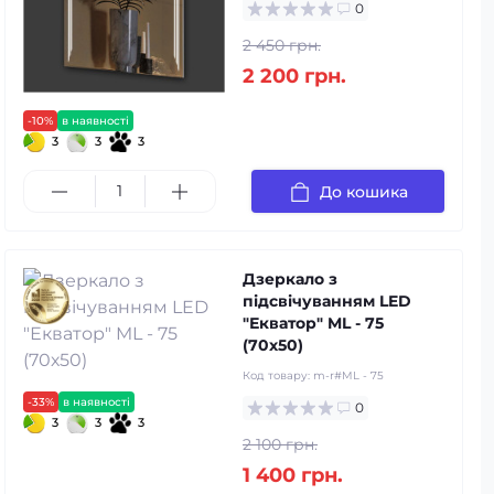
0
2 450 грн.
2 200 грн.
-10%
в наявності
3
3
3
До кошика
Дзеркало з
підсвічуванням LED
"Екватор" ML - 75
(70х50)
Код товару:
m-r#ML - 75
-33%
в наявності
0
3
3
3
2 100 грн.
1 400 грн.