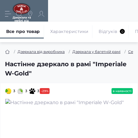
Дзеркала та
меблі від
виробника
Все про товар
Характеристики
Відгуків
П
0
Дзеркала від виробника
Дзеркала у багетній рамі
Сере
Настінне дзеркало в рамі "Imperiale
W-Gold"
3
3
3
-29%
в наявності