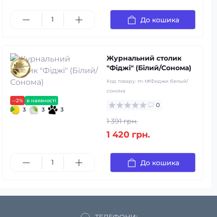
До кошика
Журнальний столик
"Фіджі" (Білий/Сонома)
Код товару:
m-t#Фиджи белый/
сонома
--2%
в наявності
0
3
3
3
1 391 грн.
1 420 грн.
До кошика
ТЕЛЕФОНИ: