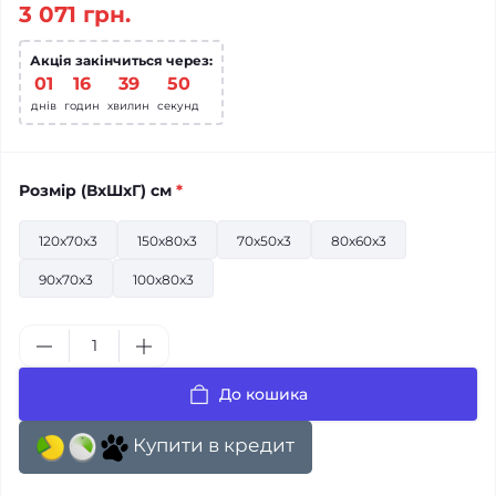
3 071 грн.
Акція закінчиться через:
01
:
16
:
39
:
49
днів
годин
хвилин
секунд
Розмiр (ВхШхГ) см
*
120x70x3
150x80x3
70x50x3
80x60x3
90x70x3
100x80x3
До кошика
Купити в кредит