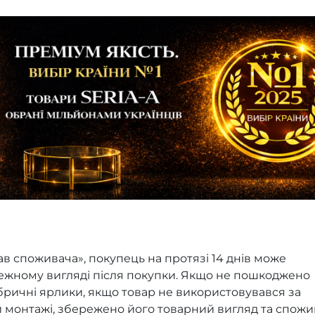
ав споживача», покупець на протязі 14 днів може
лежному вигляді після покупки. Якщо не пошкоджено
ричні ярлики, якщо товар не використовувався за
и монтажі, збережено його товарний вигляд та спожи