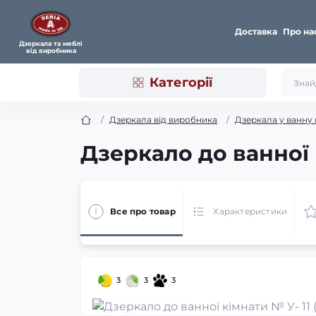
Доставка
Про на
Дзеркала та меблі
від виробника
Категорії
Дзеркала від виробника
Дзеркала у ванну 
Дзеркало до ванної к
Все про товар
Характеристики
3
3
3