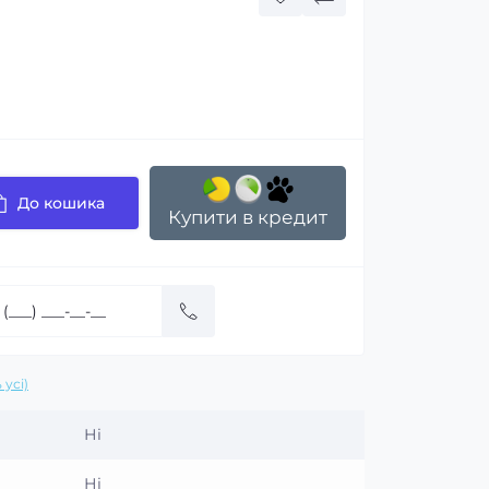
До кошика
Купити в кредит
 усі)
Ні
Ні