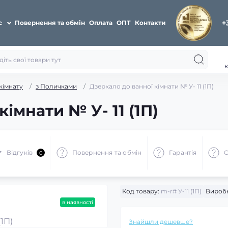
+
с
Повернення та обмін
Оплата
ОПТ
Контакти
к
кімнату
з Поличками
Дзеркало до ванної кімнати № У- 11 (1П)
імнати № У- 11 (1П)
Відгуків
Повернення та обмін
Гарантія
О
0
Код товару:
m-r# У-11 (1П)
Вироб
в наявності
Знайшли дешевше?