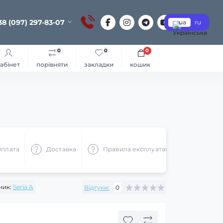
38 (097) 297-83-07
ua
ru
0
0
0
абінет
порівняти
закладки
кошик
плата
Доставка
Правила експлуатації
Реком
ник:
Seria A
Відгуки:
0