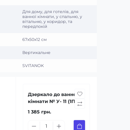
Для дому, для готелів, для
ванної кімнати, у спальню, у
вітальню, у коридор, та
передпокій
67x50x12 см
Вертикальне
SVІTANOK
Дзеркало до ванної
кімнати № У- 11 (1П)
1 385 грн.