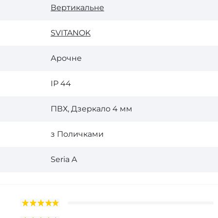
Вертикальне
SVІTANOK
Арочне
ІР 44
ПВХ, Дзеркало 4 мм
з Поличками
Seria A