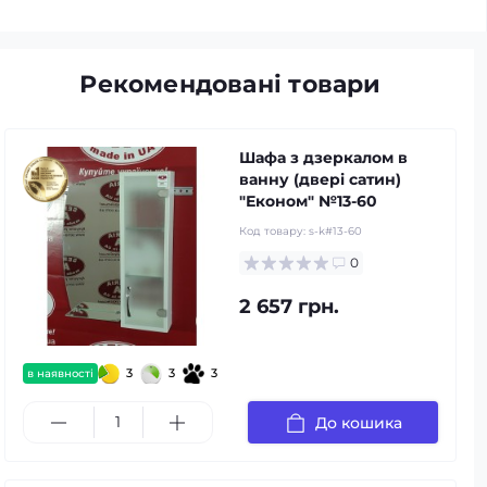
Рекомендовані товари
Шафа з дзеркалом в
ванну (двері сатин)
"Економ" №13-60
Код товару:
s-k#13-60
0
2 657 грн.
3
3
3
в наявності
До кошика