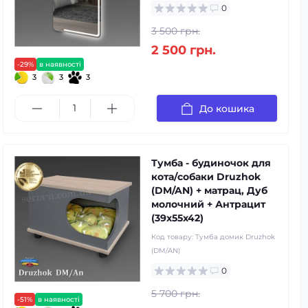
0
3 500 грн.
2 500 грн.
-29%
в наявності
3
3
3
До кошика
Тумба - будиночок для
кота/собаки Druzhok
(DM/AN) + матрац, Дуб
молочний + Антрацит
(39x55x42)
Код товару:
Тумба домик Druzhok
(DM/AN)
0
5 700 грн.
-51%
в наявності