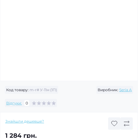
Код товару:
m-r# У-11м (1П)
Виробник:
Seria A
Відгуки:
0
Знайшли дешевше?
1 284 грн.