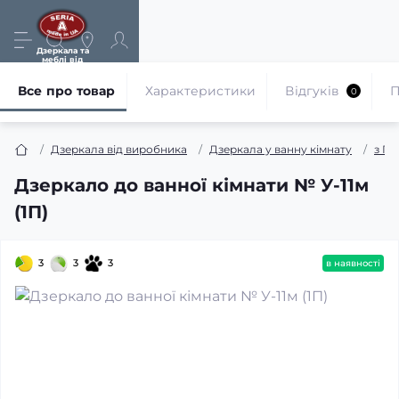
Дзеркала та
меблі від
виробника
Все про товар
Характеристики
Відгуків
П
0
Дзеркала від виробника
Дзеркала у ванну кімнату
з П
Дзеркало до ванної кімнати № У-11м
(1П)
3
3
3
в наявності