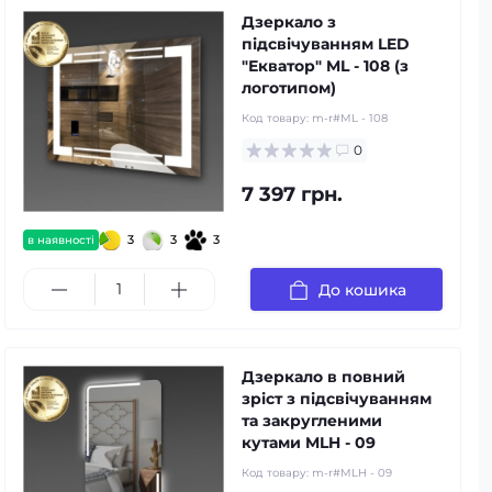
Дзеркало з
підсвічуванням LED
"Екватор" ML - 108 (з
логотипом)
Код товару:
m-r#ML - 108
0
7 397 грн.
3
3
3
в наявності
До кошика
Дзеркало в повний
зріст з підсвічуванням
та закругленими
кутами MLH - 09
Код товару:
m-r#MLH - 09