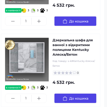
4 532 грн.
3
3
3
в наявності
До кошика
Дзеркальна шафа для
ванної з відкритими
полицями Kentucky
Аляска/Бетон
Код товару:
s-k#Kentucky Аляска/
Бетон
0
4 532 грн.
3
3
3
в наявності
До кошика