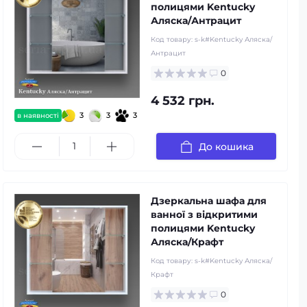
полицями Kentucky
Аляска/Антрацит
Код товару:
s-k#Kentucky Аляска/
Антрацит
0
4 532 грн.
3
3
3
в наявності
До кошика
Дзеркальна шафа для
ванної з відкритими
полицями Kentucky
Аляска/Крафт
Код товару:
s-k#Kentucky Аляска/
Крафт
0