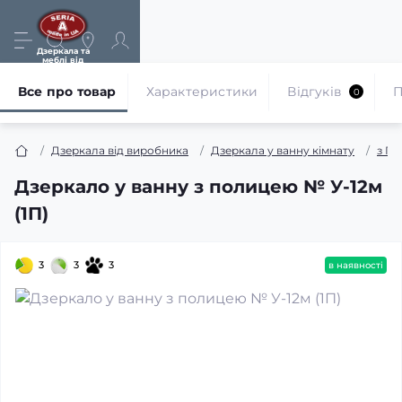
Дзеркала та
меблі від
виробника
Все про товар
Характеристики
Відгуків
П
0
Дзеркала від виробника
Дзеркала у ванну кімнату
з П
Дзеркало у ванну з полицею № У-12м
(1П)
3
3
3
в наявності