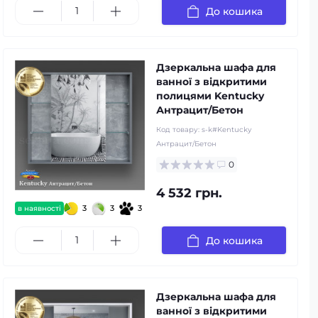
До кошика
Дзеркальна шафа для
ванної з відкритими
полицями Kentucky
Антрацит/Бетон
Код товару:
s-k#Kentucky
Антрацит/Бетон
0
4 532 грн.
3
3
3
в наявності
До кошика
Дзеркальна шафа для
ванної з відкритими