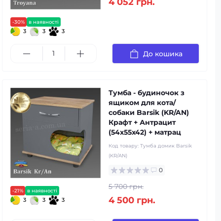
4 052 грн.
-30%
в наявності
3
3
3
До кошика
Тумба - будиночок з
ящиком для кота/
собаки Barsik (KR/AN)
Крафт + Антрацит
(54x55x42) + матрац
Код товару:
Тумба домик Barsik
(KR/AN)
0
5 700 грн.
-21%
в наявності
4 500 грн.
3
3
3