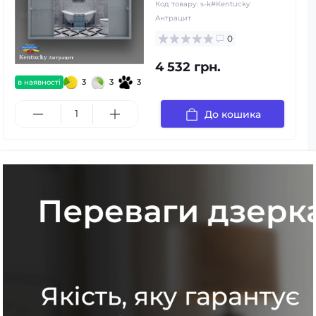
Код товару:
s-k#Kentucky
Антрацит
0
4 532 грн.
3
3
3
в наявності
До кошика