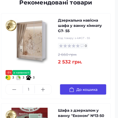
Рекомендовані товари
Дзеркальна навісна
шафа у ванну кімнату
G7- 55
Код товару:
s-k#G7 - 55
0
2 660 грн.
2 532 грн.
-5%
в наявності
3
3
3
До кошика
Шафа з дзеркалом у
ванну "Економ" №13-50