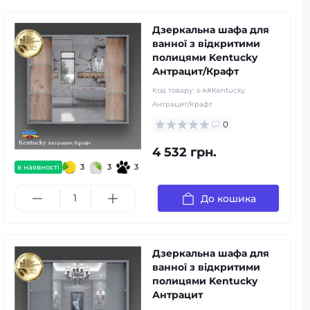
Дзеркальна шафа для
ванної з відкритими
полицями Kentucky
Антрацит/Крафт
Код товару:
s-k#Kentucky
Антрацит/Крафт
0
4 532 грн.
3
3
3
в наявності
До кошика
Дзеркальна шафа для
ванної з відкритими
полицями Kentucky
Антрацит