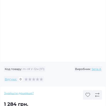
Код товару:
m-r# У-12м (1П)
Виробник:
Seria A
Відгуки:
0
Знайшли дешевше?
1 284 грн.