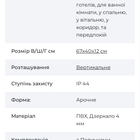
готелів, для ванної
кімнати, у спальню,
у вітальню, у
коридор, та
передпокій
Розмір В/Ш/Г см
67x40x12 см
Розташування
Вертикальне
Ступінь захисту
ІР 44
Форма:
Арочне
Матеріал
ПВХ, Дзеркало 4
мм
Комплектація
з Поличками