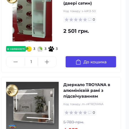
(двері сатин)
Код товару:
s-k#13-50
0
2 501 грн.
3
3
3
в наявності
До кошика
Дзеркало TROYANA в
алюмінієвій рамі з
підсвічуванням
Код товару:
m-r#TROYANA
0
5 789 грн.