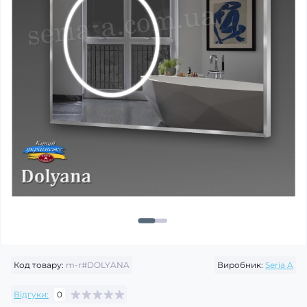
Код товару:
m-r#DOLYANA
Виробник:
Seria A
Відгуки:
0