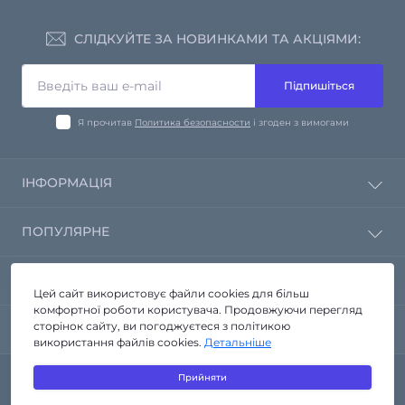
СЛІДКУЙТЕ ЗА НОВИНКАМИ ТА АКЦІЯМИ:
Підпишіться
Я прочитав
Политика безопасности
і згоден з вимогами
ІНФОРМАЦІЯ
Політика конфіденційності
ПОПУЛЯРНЕ
Зворотній зв'язок
Повернення товару
Дзеркала від виробника
КОНТАКТИ ТА АДРЕСА
Карта сайту
Корпусні меблі
Цей сайт використовує файли cookies для більш
Виробники
комфортної роботи користувача. Продовжуючи перегляд
Меблі у ванну кімнату
м.. Запоріжжя вул. Стартова 3а
сторінок сайту, ви погоджуєтеся з політикою
Акції
МЕСЕНДЖЕРИ
Меблі зі скла
використання файлів cookies.
Детальніше
info@seria-a.com.ua
Навісні полиці
Telegram
Сантехніка
Прийняти
Пн - Пт 9.00 - 19.00
Интернет-магазин зеркал и стеклянной мебели Seria-A © 2026
Viber
Сб 10.00 - 18.00