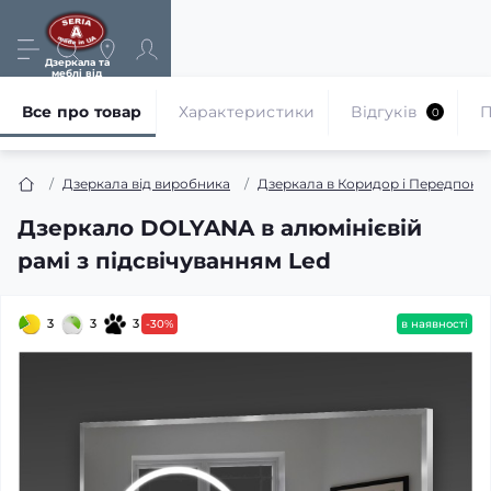
Дзеркала та
меблі від
виробника
Все про товар
Характеристики
Відгуків
П
0
Дзеркала від виробника
Дзеркала в Коридор і Передпокій
Дзеркало DOLYANA в алюмінієвій
рамі з підсвічуванням Led
3
3
3
-30%
в наявності