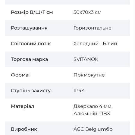
Розмір В/Ш/Г см
50x70x3 см
Розташування
Горизонтальне
Світловий потік
Холодний - Білий
Торгова марка
SVІTANOK
Форма:
Прямокутне
Ступінь захисту:
IP44
Матеріал
Дзеркало 4 мм,
Алюміній, ПВХ
Виробник
AGC Belgiumбр