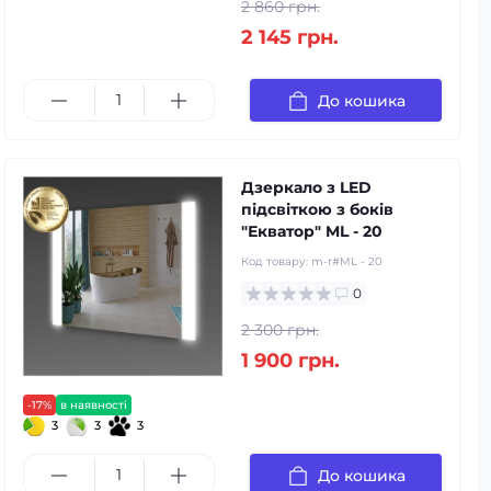
2 860 грн.
2 145 грн.
До кошика
Дзеркало з LED
підсвіткою з боків
"Екватор" ML - 20
Код товару:
m-r#ML - 20
0
2 300 грн.
1 900 грн.
-17%
в наявності
3
3
3
До кошика