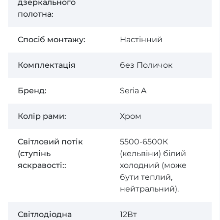
дзеркального
полотна:
Спосiб монтажу:
Настiнний
Комплектація
без Поличок
Бренд:
Seria A
Колір рами:
Хром
Світловий потік
5500-6500К
(ступінь
(кельвіни) білий
яскравості::
холодний (може
бути теплий,
нейтральний).
Світлодіодна
12Вт