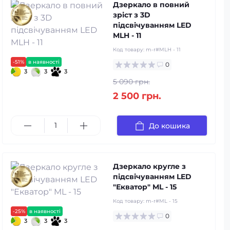
Дзеркало в повний
зріст з 3D
підсвічуванням LED
MLH - 11
Код товару:
m-r#MLH - 11
-51%
в наявності
0
3
3
3
5 090 грн.
2 500 грн.
До кошика
Дзеркало кругле з
підсвічуванням LED
"Екватор" ML - 15
Код товару:
m-r#ML - 15
-25%
в наявності
0
3
3
3