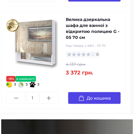
Велика дзеркальна
шафа для ванної з
відкритою полицею G -
05 70 см
Код товару:
s-k#G - 05 70
0
4 137 грн.
3 372 грн.
-18%
в наявності
3
3
3
До кошика