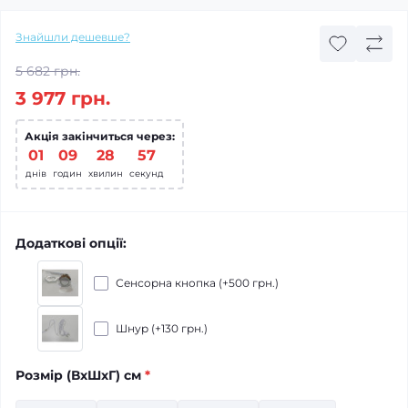
Знайшли дешевше?
5 682 грн.
3 977 грн.
Акція закінчиться через:
01
09
28
56
днів
годин
хвилин
секунд
Додаткові опції:
Сенсорна кнопка (+500 грн.)
Шнур (+130 грн.)
Розмiр (ВхШхГ) см
*