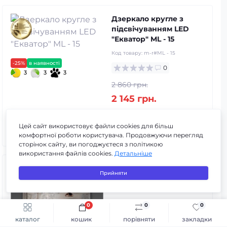
Дзеркало кругле з
підсвічуванням LED
"Екватор" ML - 15
Код товару:
m-r#ML - 15
-25%
в наявності
0
3
3
3
2 860 грн.
2 145 грн.
Цей сайт використовує файли cookies для більш
До кошика
комфортної роботи користувача. Продовжуючи перегляд
сторінок сайту, ви погоджуєтеся з політикою
використання файлів cookies.
Детальніше
Дзеркало з LED
Прийняти
підсвіткою зверху
"Екватор" ML - 25
Код товару:
m-r#ML - 25
0
0
0
Швидке замовлення
До кошика
0
каталог
кошик
порівняти
закладки