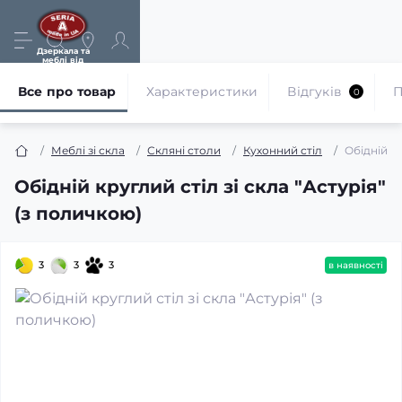
Дзеркала та
меблі від
виробника
Все про товар
Характеристики
Відгуків
П
0
Меблі зі скла
Скляні столи
Кухонний стіл
Обідній кр
Обідній круглий стіл зі скла "Астурія"
(з поличкою)
3
3
3
в наявності