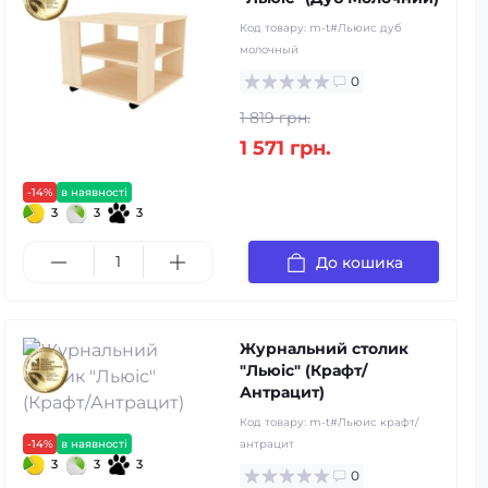
Код товару:
m-t#Льюис дуб
молочный
0
1 819 грн.
1 571 грн.
-14%
в наявності
3
3
3
До кошика
Журнальний столик
"Льюіс" (Крафт/
Антрацит)
Код товару:
m-t#Льюис крафт/
-14%
в наявності
антрацит
3
3
3
0