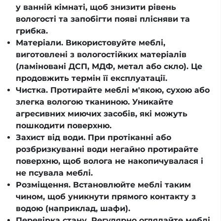
у ванній кімнаті, щоб знизити рівень
вологості та запобігти появі плісняви та
грибка.
Матеріали. Використовуйте меблі,
виготовлені з вологостійких матеріалів
(ламіновані ДСП, МДФ, метал або скло). Це
продовжить термін її експлуатації.
Чистка. Протирайте меблі м'якою, сухою або
злегка вологою тканиною. Уникайте
агресивних миючих засобів, які можуть
пошкодити поверхню.
Захист від води. При протіканні або
розбризкуванні води негайно протирайте
поверхню, щоб волога не накопичувалася і
не псувала меблі.
Розміщення. Встановлюйте меблі таким
чином, щоб уникнути прямого контакту з
водою (наприклад, шафи).
Перевірка стану. Регулярно оглядайте меблі