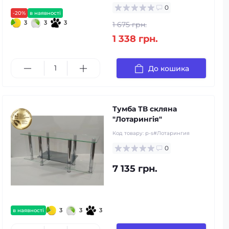
0
-20%
в наявності
3
3
3
1 675 грн.
1 338 грн.
До кошика
Тумба ТВ скляна
"Лотарингія"
Код товару:
p-s#Лотарингия
0
7 135 грн.
3
3
3
в наявності