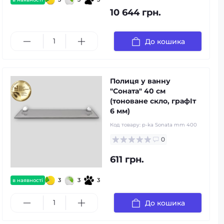
10 644 грн.
До кошика
Полиця у ванну
"Соната" 40 см
(тоноване скло, графIт
6 мм)
Код товару:
p-ka Sonata mm 400
0
611 грн.
3
3
3
в наявності
До кошика