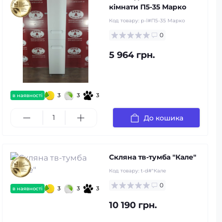
кімнати П5-35 Марко
Код товару:
p-l#П5-35 Марко
0
5 964 грн.
3
3
3
в наявності
До кошика
Скляна тв-тумба "Кале"
Код товару:
t-d#"Кале
0
3
3
3
в наявності
10 190 грн.