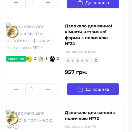
До кошика
Дзеркало для ванної
кімнати незвичної
форми з поличкою
№24
Код товару:
m-r# 24
3
3
3
в наявності
0
957 грн.
До кошика
Дзеркало для ванної з
поличкою №70
Код товару:
m-r# 70