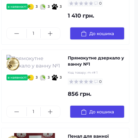
0
3
3
3
в наявності
1 410 грн.
До кошика
Прямокутне дзеркало у
ванну №1
Код товару:
m-r# 1
3
3
3
в наявності
0
856 грн.
До кошика
Пенал для ванної