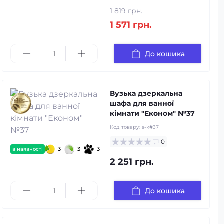
1 819 грн.
1 571 грн.
До кошика
Вузька дзеркальна
шафа для ванної
кімнати "Економ" №37
Код товару:
s-k#37
0
3
3
3
в наявності
2 251 грн.
До кошика