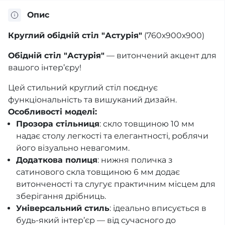
Опис
Круглий обідній стіл "Астурія"
(760х900х900)
Обідній стіл "Астурія"
— витончений акцент для
вашого інтер’єру!
Цей стильний круглий стіл поєднує
функціональність та вишуканий дизайн.
Особливості моделі:
Прозора стільниця
: скло товщиною 10 мм
надає столу легкості та елегантності, роблячи
його візуально невагомим.
Додаткова полиця
: нижня поличка з
сатинового скла товщиною 6 мм додає
витонченості та слугує практичним місцем для
зберігання дрібниць.
Універсальний стиль
: ідеально вписується в
будь-який інтер’єр — від сучасного до