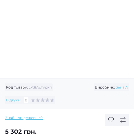
Код товару:
c-t#Астурия
Виробник:
Seria A
Відгуки:
0
Знайшли дешевше?
5 302 грн.