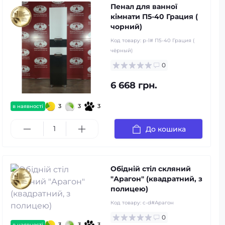
Пенал для ванної
кімнати П5-40 Грация (
чорний)
Код товару:
p-l# П5-40 Грация (
чёрный)
0
6 668 грн.
3
3
3
в наявності
До кошика
Обідній стіл скляний
"Арагон" (квадратний, з
полицею)
Код товару:
c-d#Арагон
0
3
3
3
в наявності