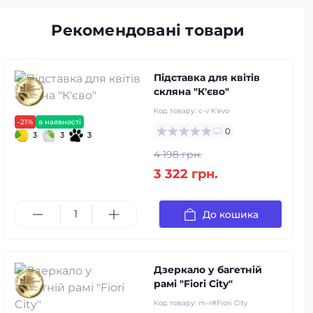
Рекомендовані товари
Підставка для квітів
скляна "К'єво"
Код товару:
c-v K'evo
-21%
в наявності
0
3
3
3
4 198 грн.
3 322 грн.
До кошика
Дзеркало у багетній
рамі "Fiori City"
Код товару:
m-r#Fiori City