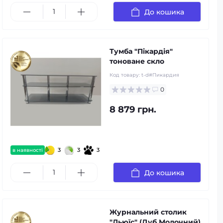
До кошика
Тумба "Пікардія"
тоноване скло
Код товару:
t-d#Пикардия
0
8 879 грн.
3
3
3
в наявності
До кошика
Журнальний столик
"Льюїс" (Дуб Молочний)