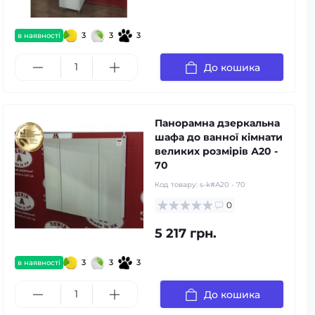
3
3
3
в наявності
До кошика
Панорамна дзеркальна
шафа до ванної кімнати
великих розмірів А20 -
70
Код товару:
s-k#А20 - 70
0
5 217 грн.
3
3
3
в наявності
До кошика