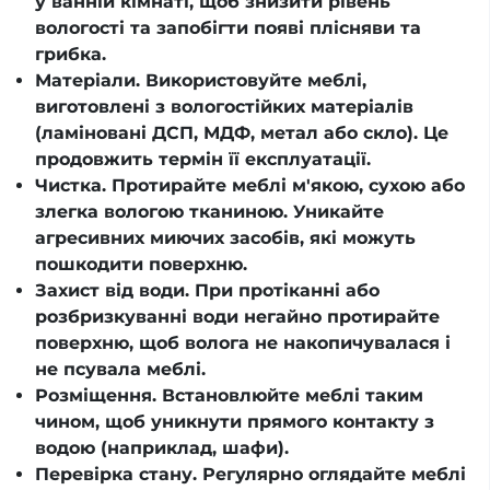
у ванній кімнаті, щоб знизити рівень
вологості та запобігти появі плісняви та
грибка.
Матеріали. Використовуйте меблі,
виготовлені з вологостійких матеріалів
(ламіновані ДСП, МДФ, метал або скло). Це
продовжить термін її експлуатації.
Чистка. Протирайте меблі м'якою, сухою або
злегка вологою тканиною. Уникайте
агресивних миючих засобів, які можуть
пошкодити поверхню.
Захист від води. При протіканні або
розбризкуванні води негайно протирайте
поверхню, щоб волога не накопичувалася і
не псувала меблі.
Розміщення. Встановлюйте меблі таким
чином, щоб уникнути прямого контакту з
водою (наприклад, шафи).
Перевірка стану. Регулярно оглядайте меблі