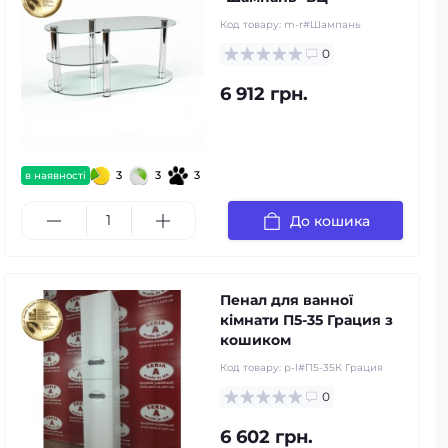
Код товару:
m-r#Шампань
0
6 912 грн.
3
3
3
в наявності
До кошика
Пенал для ванної
кімнати П5-35 Грация з
кошиком
Код товару:
p-l#П5-35К Грация
0
6 602 грн.