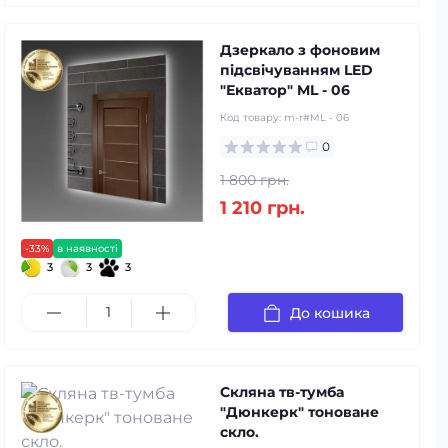
Дзеркало з фоновим
підсвічуванням LED
"Екватор" ML - 06
Код товару:
m-r#ML - 06
0
1 800 грн.
1 210 грн.
-33%
в наявності
3
3
3
До кошика
Скляна тв-тумба
"Дюнкерк" тоноване
скло.