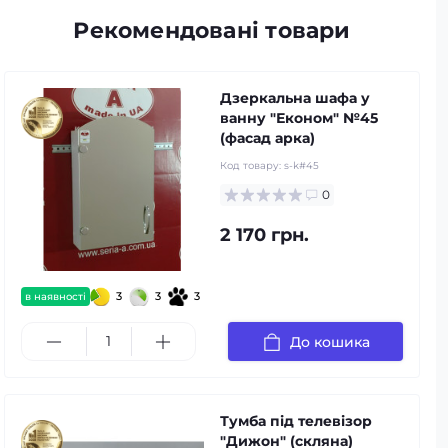
Рекомендовані товари
Дзеркальна шафа у
ванну "Економ" №45
(фасад арка)
Код товару:
s-k#45
0
2 170 грн.
3
3
3
в наявності
До кошика
Тумба під телевізор
"Дижон" (скляна)