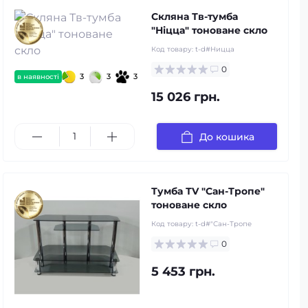
Скляна Тв-тумба
"Ніцца" тоноване скло
Код товару:
t-d#Ницца
0
3
3
3
в наявності
15 026 грн.
До кошика
Тумба ТV "Сан-Тропе"
тоноване скло
Код товару:
t-d#"Сан-Тропе
0
5 453 грн.