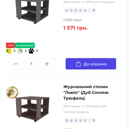
Код товару:
m-t#Льюис антрацит
0
1 819 грн.
1 571 грн.
-14%
в наявності
3
3
3
До кошика
Журнальний столик
"Льюїс" (Дуб Сонома
Трюфель)
Код товару:
m-t#Льюис дуб
сонома трюфель
0