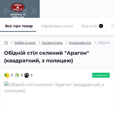
Дзеркала та
меблі від
виробника
Все про товар
Характеристики
Відгуків
П
0
Меблі зі скла
Скляні столи
Кухонний стіл
Обідній с
Обідній стіл скляний "Арагон"
(квадратний, з полицею)
3
3
3
в наявності