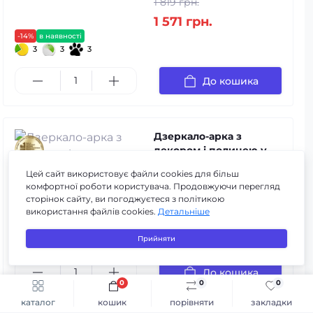
1 819 грн.
1 571 грн.
-14%
в наявності
3
3
3
До кошика
Дзеркало-арка з
декором і полицею у
ванну № 57
Цей сайт використовує файли cookies для більш
Код товару:
m-r# 57
комфортної роботи користувача. Продовжуючи перегляд
3
3
3
в наявності
сторінок сайту, ви погоджуєтеся з політикою
0
використання файлів cookies.
Детальніше
1 158 грн.
Прийняти
До кошика
0
0
0
Швидке замовлення
До кошика
каталог
кошик
порівняти
закладки