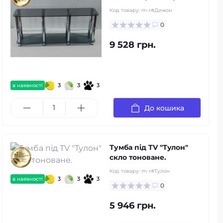
Код товару:
m-r#Дижон
0
9 528 грн.
3
3
3
в наявності
До кошика
Тумба під TV "Тулон"
скло тоноване.
Код товару:
m-r#Тулон
3
3
3
в наявності
0
5 946 грн.