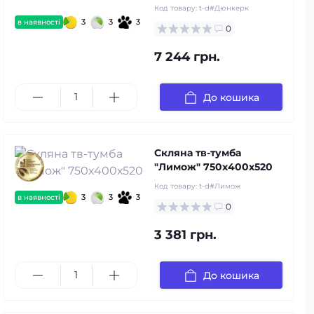
Код товару:
t-d#Дюнкерк
3
3
3
в наявності
0
7 244 грн.
До кошика
Скляна тв-тумба
"Лимож" 750х400х520
Код товару:
t-d#Лимож
3
3
3
в наявності
0
3 381 грн.
До кошика