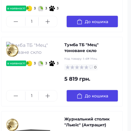
3
3
3
в наявності
До кошика
Тумба ТБ "Мец"
тоноване скло
Код товару:
t-d# Мец
3
3
3
в наявності
0
5 819 грн.
До кошика
Журнальний столик
"Льюїс" (Антрацит)