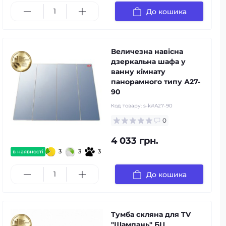
До кошика
Величезна навісна
дзеркальна шафа у
ванну кімнату
панорамного типу А27-
90
Код товару:
s-k#А27-90
0
4 033 грн.
3
3
3
в наявності
До кошика
Тумба скляна для TV
"Шампань" БЦ