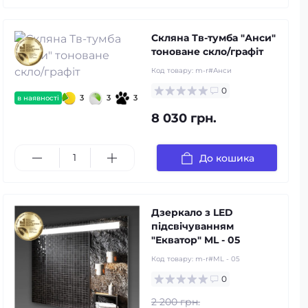
Скляна Тв-тумба "Анси"
тоноване скло/графіт
Код товару:
m-r#Анси
0
3
3
3
в наявності
8 030 грн.
До кошика
Дзеркало з LED
підсвічуванням
"Екватор" ML - 05
Код товару:
m-r#ML - 05
0
2 200 грн.