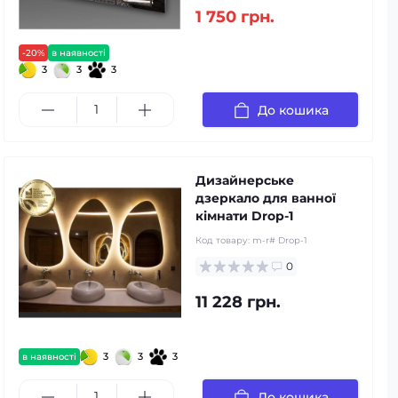
1 750 грн.
-20%
в наявності
3
3
3
До кошика
Дизайнерське
дзеркало для ванної
кімнати Drop-1
Код товару:
m-r# Drop-1
0
11 228 грн.
3
3
3
в наявності
До кошика