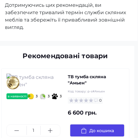
Дотримуючись цих рекомендацій, ви
забезпечите тривалий термін служби скляних
меблів та збережіть її привабливий зовнішній
вигляд.
Рекомендовані товари
ТВ тумба скляна
"Амьен"
Код товару:
p-s#Амьен
3
3
3
в наявності
0
6 600 грн.
До кошика