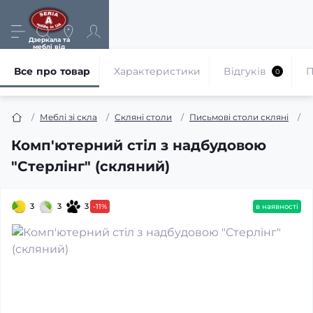
Дзеркала та
меблі від
виробника
Все про товар
Характеристики
Відгуків
П
0
Меблі зі скла
Скляні столи
Письмові столи скляні
К
Комп'ютерний стіл з надбудовою
"Стерлінг" (скляний)
3
3
3
-11%
в наявності