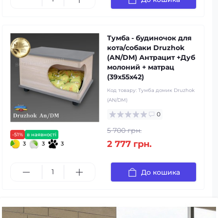
Тумба - будиночок для
кота/собаки Druzhok
(AN/DM) Антрацит +Дуб
молоний + матрац
(39x55x42)
Код товару:
Тумба домик Druzhok
(AN/DM)
0
5 700 грн.
-51%
в наявності
2 777 грн.
3
3
3
До кошика