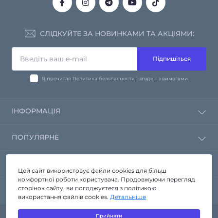
СЛІДКУЙТЕ ЗА НОВИНКАМИ ТА АКЦІЯМИ:
Підпишіться
Я прочитав
Политика безопасности
і згоден з вимогами
ІНФОРМАЦІЯ
Політика конфіденційності
ПОПУЛЯРНЕ
Зворотній зв'язок
Повернення товару
Дзеркала від виробника
КОНТАКТИ ТА АДРЕСА
Карта сайту
Корпусні меблі
Цей сайт використовує файли cookies для більш
Виробники
комфортної роботи користувача. Продовжуючи перегляд
Меблі у ванну кімнату
м.. Запоріжжя вул. Стартова 3а
сторінок сайту, ви погоджуєтеся з політикою
Акції
МЕСЕНДЖЕРИ
Меблі зі скла
використання файлів cookies.
Детальніше
info@seria-a.com.ua
Навісні полиці
Telegram
Сантехніка
Прийняти