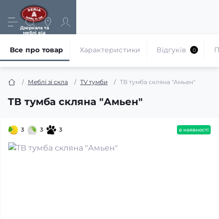
Дзеркала та
меблі від
виробника
Все про товар
Характеристики
Відгуків
П
0
Меблі зі скла
TV тумби
ТВ тумба скляна "Амьен"
ТВ тумба скляна "Амьен"
3
3
3
в наявності