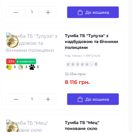
До кошика
Тумба ТБ "Тулуза" з
надбудовою та бічними
полицями
Код товару:
t-d#Тулуза
-33%
в наявності
0
3
3
3
12 134 грн.
8 116 грн.
До кошика
Тумба ТБ "Мец"
тоноване скло