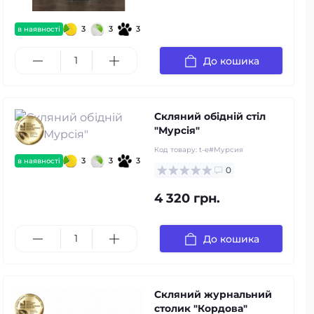
3
3
3
в наявності
До кошика
Скляний обідній стіл
"Мурсія"
Код товару:
t-e#Мурсия
3
3
3
в наявності
0
4 320 грн.
До кошика
Скляний журнальний
столик "Кордова"