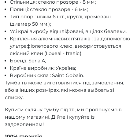
Стільниця: стекло прозоре - 8 мм;
Полиці: стекло прозоре - 6 мм;
Тип опор : ніжки 6 шт., круглі, хромовані
(диамер 50 мм.);
Усі краї виробу відшліфовані, в цілях безпеки.
Кріплення алюмінієвих п'ятаків : за допомогою
ультрафіолетового клею, використовується
якісний клей (Loxeal - Італія).
Бренд: Seria A;
Країна виробник: Україна;
Виробник скла : Saint Gobain.
Тумба тв може виготовлятися під замовлення,
або в інших розмірах, які можна выбоать зі
списку.
Купити скляну тумбу під тв, ми пропонуємо в
нашому магазині. Дійте і купуйте із
задоволенням!
100% гарантiя.