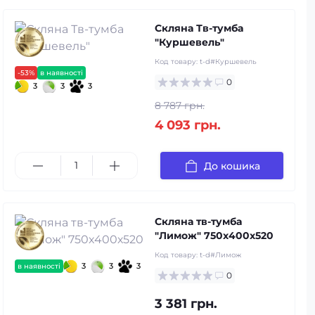
Скляна Тв-тумба
"Куршевель"
Код товару:
t-d#Куршевель
-53%
в наявності
0
3
3
3
8 787 грн.
4 093 грн.
До кошика
Скляна тв-тумба
"Лимож" 750х400х520
Код товару:
t-d#Лимож
3
3
3
в наявності
0
3 381 грн.