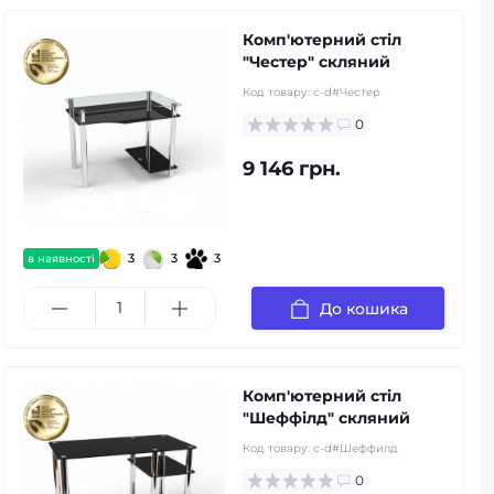
Комп'ютерний стіл
"Честер" скляний
Код товару:
c-d#Честер
0
9 146 грн.
3
3
3
в наявності
До кошика
Комп'ютерний стіл
"Шеффілд" скляний
Код товару:
c-d#Шеффилд
0