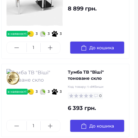
8 899 грн.
3
3
3
в наявності
До кошика
Тумба ТВ "Віші"
тоноване скло
Код товару:
t-d#Виши
3
3
3
в наявності
0
6 393 грн.
До кошика