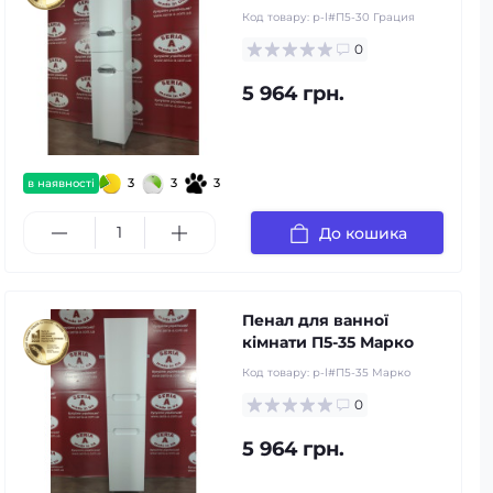
Код товару:
p-l#П5-30 Грация
0
5 964 грн.
3
3
3
в наявності
До кошика
Пенал для ванної
кімнати П5-35 Марко
Код товару:
p-l#П5-35 Марко
0
5 964 грн.