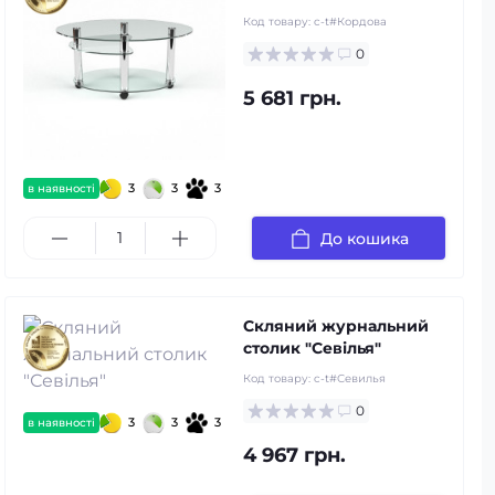
Код товару:
c-t#Кордова
0
5 681 грн.
3
3
3
в наявності
До кошика
Скляний журнальний
столик "Севілья"
Код товару:
c-t#Севилья
0
3
3
3
в наявності
4 967 грн.