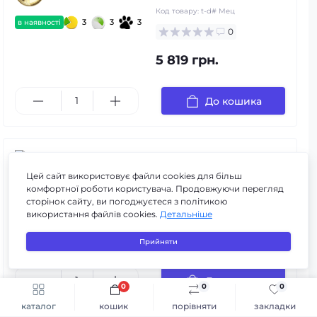
Код товару:
t-d# Мец
3
3
3
в наявності
0
5 819 грн.
До кошика
Пенал для ванної
кімнати П2-30
Цей сайт використовує файли cookies для більш
комфортної роботи користувача. Продовжуючи перегляд
Код товару:
p-l#П2-30
сторінок сайту, ви погоджуєтеся з політикою
3
3
3
в наявності
0
використання файлів cookies.
Детальніше
5 544 грн.
Прийняти
До кошика
0
0
0
Швидке замовлення
До кошика
каталог
кошик
порівняти
закладки