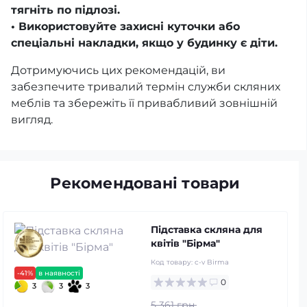
тягніть по підлозі.
• Використовуйте захисні куточки або
спеціальні накладки, якщо у будинку є діти.
Дотримуючись цих рекомендацій, ви
забезпечите тривалий термін служби скляних
меблів та збережіть її привабливий зовнішній
вигляд.
Рекомендовані товари
Підставка скляна для
квітів "Бірма"
Код товару:
c-v Birma
-41%
в наявності
0
3
3
3
5 361 грн.