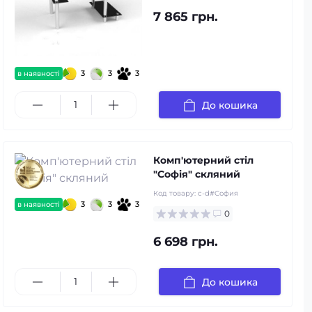
7 865 грн.
3
3
3
в наявності
До кошика
Комп'ютерний стіл
"Софія" скляний
Код товару:
c-d#София
3
3
3
в наявності
0
6 698 грн.
До кошика