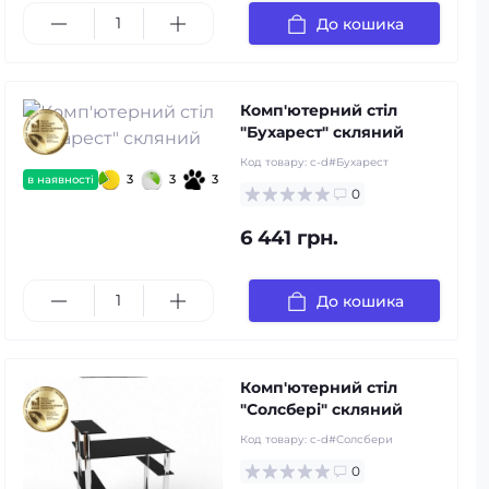
До кошика
Комп'ютерний стіл
"Бухарест" скляний
Код товару:
c-d#Бухарест
3
3
3
в наявності
0
6 441 грн.
До кошика
Комп'ютерний стіл
"Солсбері" скляний
Код товару:
c-d#Солсбери
0