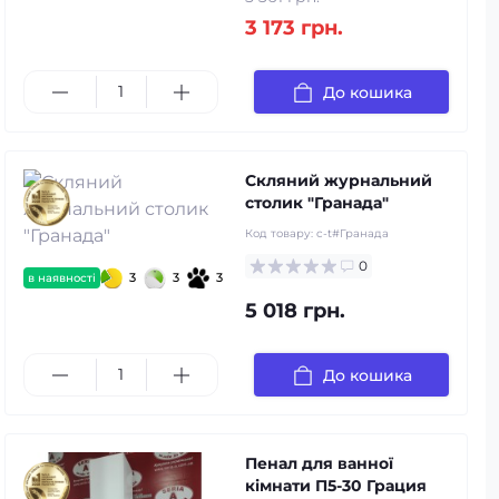
3 173 грн.
До кошика
Скляний журнальний
столик "Гранада"
Код товару:
c-t#Гранада
0
3
3
3
в наявності
5 018 грн.
До кошика
Пенал для ванної
кімнати П5-30 Грация