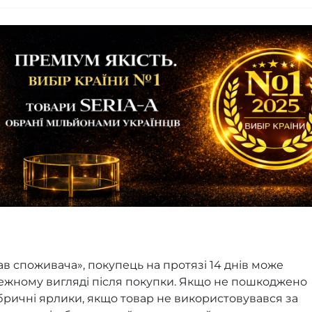
ав споживача», покупець на протязі 14 днів може
лежному вигляді після покупки. Якщо не пошкоджено
ричні ярлики, якщо товар не використовувався за