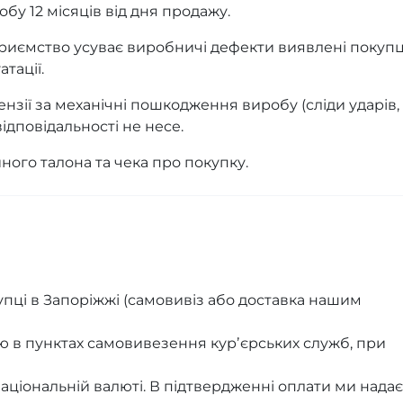
бу 12 місяців від дня продажу.
приємство усуває виробничі дефекти виявлені покуп
тації.
нзії за механічні пошкодження виробу (сліди ударів,
ідповідальності не несе.
йного талона та чека про покупку.
пці в Запоріжжі (самовивіз або доставка нашим
ю в пунктах самовивезення курʼєрських служб, при
аціональній валюті. В підтвердженні оплати ми нада