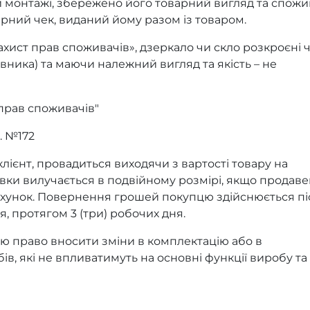
и монтажі, збережено його товарний вигляд та спожи
арний чек, виданий йому разом із товаром.
ахист прав споживачів», дзеркало чи скло розкроєні 
вника) та маючи належний вигляд та якість – не
 прав споживачів"
. №172
клієнт, провадиться виходячи з вартості товару на
авки вилучається в подвійному розмірі, якщо продав
ахунок. Повернення грошей покупцю здійснюється пі
, протягом 3 (три) робочих дня.
ю право вносити зміни в комплектацію або в
бів, які не впливатимуть на основні функції виробу та