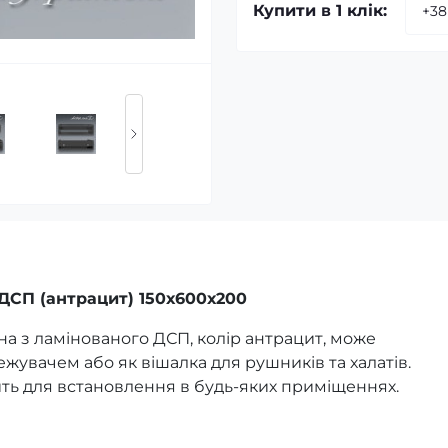
Купити в 1 клік:
ЛДСП (антрацит)
150х600х200
а ​​з ламінованого ДСП, колір антрацит, може
жувачем або як вішалка для рушників та халатів.
ить для встановлення в будь-яких приміщеннях.