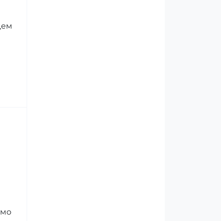
цем
ємо