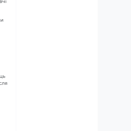
вчі
чи
ець
сля