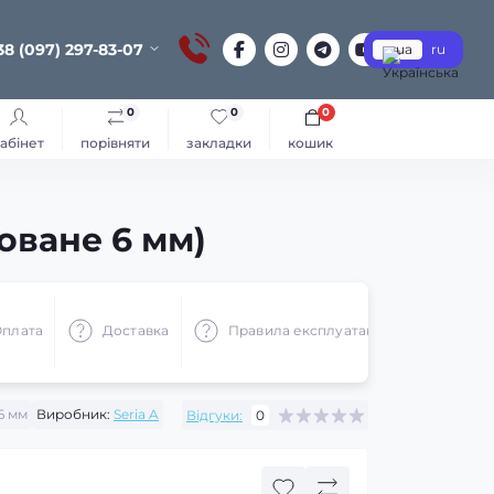
38 (097) 297-83-07
ua
ru
0
0
0
абінет
порівняти
закладки
кошик
оване 6 мм)
плата
Доставка
Правила експлуатації
Реком
6 мм
Виробник:
Seria A
Відгуки:
0