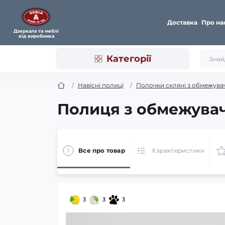
Доставка
Про на
Дзеркала та меблі
від виробника
Категорії
Навісні полиці
Полочки скляні з обмежува
Полиця з обмежувач
Все про товар
Характеристики
3
3
3