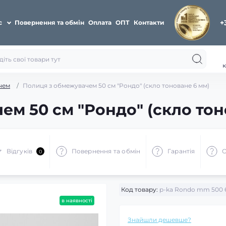
+
с
Повернення та обмін
Оплата
ОПТ
Контакти
к
чем
Полиця з обмежувачем 50 см "Рондо" (скло тоноване 6 мм)
ем 50 см "Рондо" (скло тон
Відгуків
Повернення та обмін
Гарантія
О
0
Код товару:
p-ka Rondo mm 500 
в наявності
Знайшли дешевше?