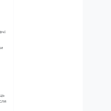
вчі
чи
ець
сля