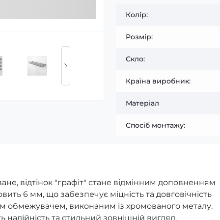
Колiр:
Розмір:
Скло:
Країна виробник:
Матеріал
Спосiб монтажу:
ане, відтінок "графіт" стане відмінним доповненням
овить 6 мм, що забезпечує міцність та довговічність
м обмежувачем, виконаним із хромованого металу.
ь надійність та стильний зовнішній вигляд.