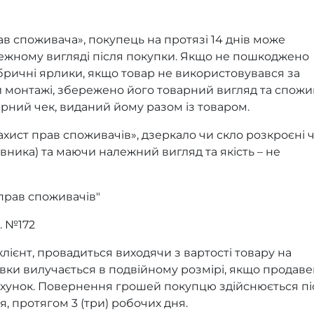
ав споживача», покупець на протязі 14 днів може
лежному вигляді після покупки. Якщо не пошкоджено
ричні ярлики, якщо товар не використовувався за
и монтажі, збережено його товарний вигляд та спожи
арний чек, виданий йому разом із товаром.
ахист прав споживачів», дзеркало чи скло розкроєні 
вника) та маючи належний вигляд та якість – не
 прав споживачів"
. №172
клієнт, провадиться виходячи з вартості товару на
авки вилучається в подвійному розмірі, якщо продав
ахунок. Повернення грошей покупцю здійснюється пі
, протягом 3 (три) робочих дня.