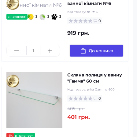
ванної кімнати №6
Код товару:
m-r# 6
3
3
3
в наявності
0
919 грн.
До кошика
Скляна полиця у ванну
"Гамма" 60 см
Код товару:
p-ka Gamma 600
0
405 грн.
401 грн.
-1%
в наявності