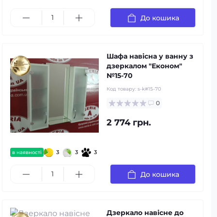
До кошика
Шафа навісна у ванну з
дзеркалом "Економ"
№15-70
Код товару:
s-k#15-70
0
2 774 грн.
3
3
3
в наявності
До кошика
Дзеркало навісне до