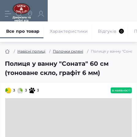
Дзеркала та
меблі від
виробника
Все про товар
Характеристики
Відгуків
П
0
Навісні полиці
Полочки скляні
Полиця у ванну "Соната"
Полиця у ванну "Соната" 60 см
(тоноване скло, графiт 6 мм)
3
3
3
в наявності