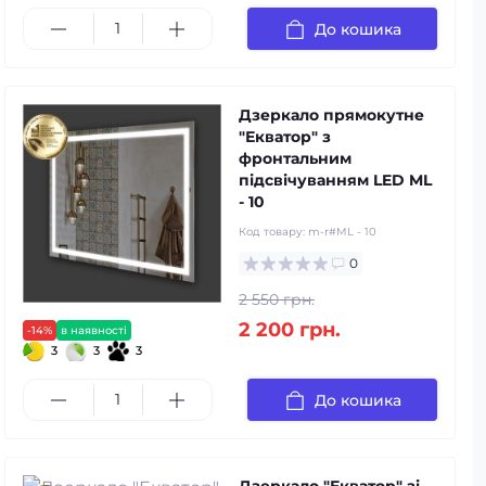
До кошика
Дзеркало прямокутне
"Екватор" з
фронтальним
підсвічуванням LED ML
- 10
Код товару:
m-r#ML - 10
0
2 550 грн.
2 200 грн.
-14%
в наявності
3
3
3
До кошика