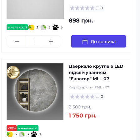
0
898 грн.
3
3
3
в наявності
До кошика
Дзеркало кругле з LED
підсвічуванням
"Екватор" ML - 07
Код товару:
m-r#ML - 07
0
2 500 грн.
1 750 грн.
-30%
в наявності
3
3
3