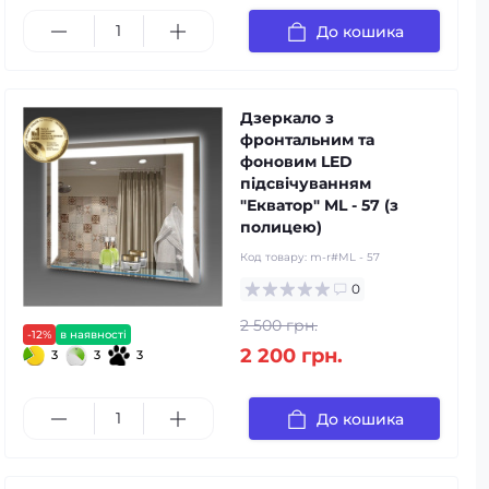
До кошика
Дзеркало з
фронтальним та
фоновим LED
підсвічуванням
"Екватор" ML - 57 (з
полицею)
Код товару:
m-r#ML - 57
0
2 500 грн.
-12%
в наявності
2 200 грн.
3
3
3
До кошика