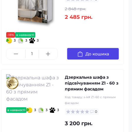
2 848 грн.
2 485 грн.
-13%
в наявності
3
3
3
До кошика
Дзеркальна шафа з
підсвічуванням Z1 - 60 з
прямим фасадом
Код товару:
s-k# Z1-60 с прямым
фасадом
3
3
3
в наявності
0
3 200 грн.