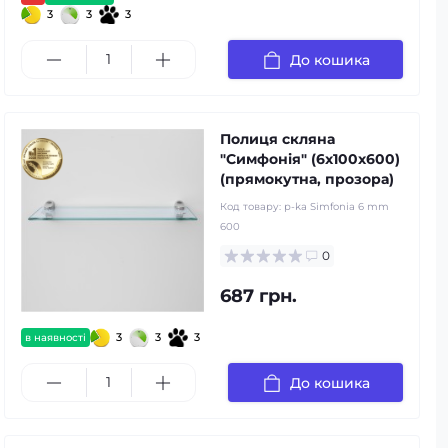
3
3
3
До кошика
Полиця скляна
"Симфонія" (6x100x600)
(прямокутна, прозора)
Код товару:
p-ka Simfonia 6 mm
600
0
687 грн.
3
3
3
в наявності
До кошика