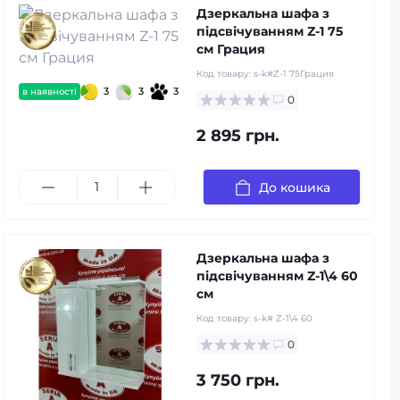
Дзеркальна шафа з
підсвічуванням Z-1 75
см Грация
Код товару:
s-k#Z-1 75Грация
3
3
3
в наявності
0
2 895 грн.
До кошика
Дзеркальна шафа з
підсвічуванням Z-1\4 60
см
Код товару:
s-k# Z-1\4 60
0
3 750 грн.