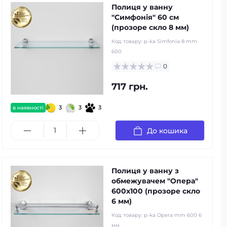
Полиця у ванну
"Симфонія" 60 см
(прозоре скло 8 мм)
Код товару:
p-ka Simfonia 8 mm
600
0
717 грн.
3
3
3
в наявності
До кошика
Полиця у ванну з
обмежувачем "Опера"
600x100 (прозоре скло
6 мм)
Код товару:
p-ka Opera mm 600 6
мм