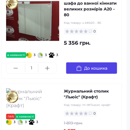
шафа до ванної кімнати
великих розмірів А20 -
80
Код товару:
s-k#А20 - 80
0
5 356 грн.
3
3
3
в наявності
До кошика
Журнальний столик
"Льюіс" (Крафт)
Код товару:
m-t#Льюис крафт
0
-14%
в наявності
3
3
3
1 819 грн.