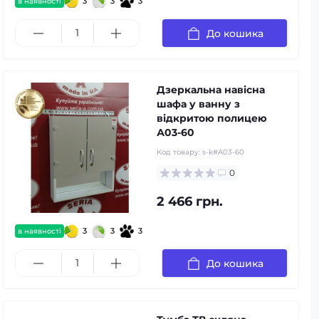
3
3
3
в наявності
До кошика
Дзеркальна навісна
шафа у ванну з
відкритою полицею
А03-60
Код товару:
s-k#А03-60
0
2 466 грн.
3
3
3
в наявності
До кошика