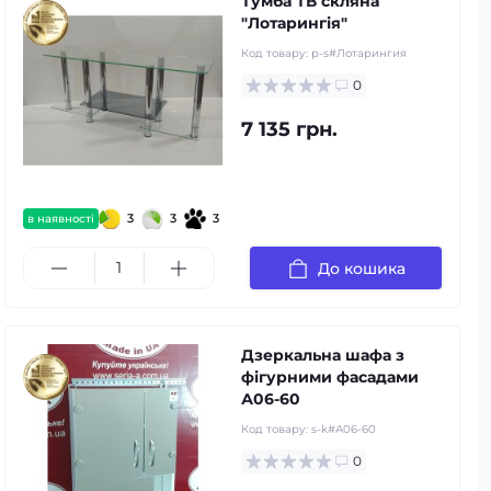
Тумба ТВ скляна
"Лотарингія"
Код товару:
p-s#Лотарингия
0
7 135 грн.
3
3
3
в наявності
До кошика
Дзеркальна шафа з
фігурними фасадами
А06-60
Код товару:
s-k#А06-60
0