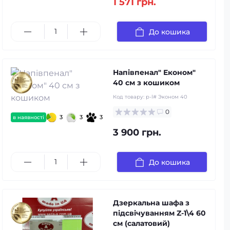
1 571 грн.
До кошика
Напівпенал" Економ"
40 см з кошиком
Код товару:
p-l# Эконом 40
0
3
3
3
в наявності
3 900 грн.
До кошика
Дзеркальна шафа з
підсвічуванням Z-1\4 60
см (салатовий)