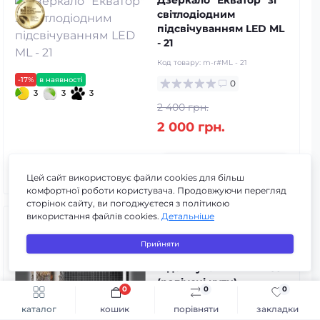
Дзеркало "Екватор" зі
світлодіодним
підсвічуванням LED ML
- 21
Код товару:
m-r#ML - 21
-17%
в наявності
0
3
3
3
2 400 грн.
2 000 грн.
До кошика
Цей сайт використовує файли cookies для більш
комфортної роботи користувача. Продовжуючи перегляд
сторінок сайту, ви погоджуєтеся з політикою
використання файлів cookies.
Детальніше
Дзеркало "Екватор" з
фронтальним і
Прийняти
фоновим
підсвічуванням ML - 35
(радіусні кути)
0
0
0
Швидке замовлення
До кошика
Код товару:
m-r#ML - 35
каталог
кошик
порівняти
закладки