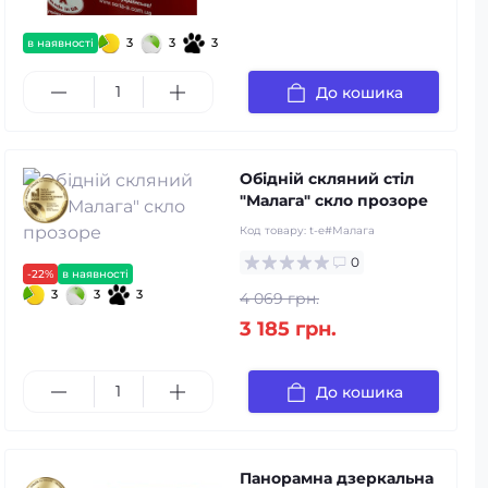
3
3
3
в наявності
До кошика
Обідній скляний стіл
"Малага" скло прозоре
Код товару:
t-e#Малага
0
-22%
в наявності
3
3
3
4 069 грн.
3 185 грн.
До кошика
Панорамна дзеркальна