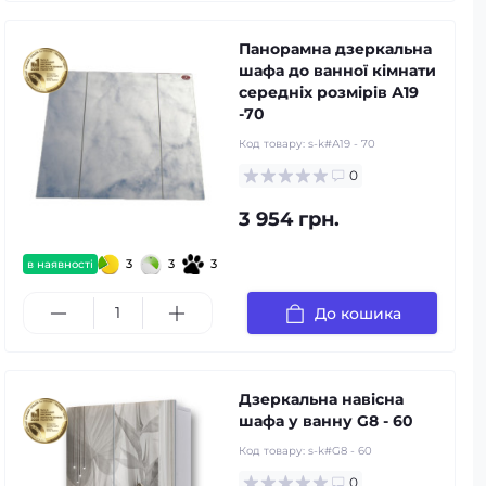
Панорамна дзеркальна
шафа до ванної кімнати
середніх розмірів А19
-70
Код товару:
s-k#А19 - 70
0
3 954 грн.
3
3
3
в наявності
До кошика
Дзеркальна навісна
шафа у ванну G8 - 60
Код товару:
s-k#G8 - 60
0