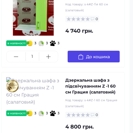
Код товару:
s-k#Z-1\4 60 см
(салатовый)
0
4 740 грн.
3
3
3
в наявності
До кошика
Дзеркальна шафа з
підсвічуванням Z -1 60
см Грация (салатовий)
Код товару:
s-k#Z-1 60 см Грация
(салатовый)
3
3
3
в наявності
0
4 800 грн.