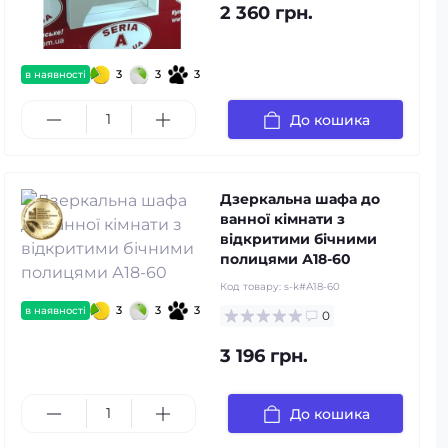
2 360 грн.
3
3
3
в наявності
До кошика
Дзеркальна шафа до
ванної кімнати з
відкритими бічними
полицями А18-60
Код товару:
s-k#А18-60
3
3
3
в наявності
0
3 196 грн.
До кошика