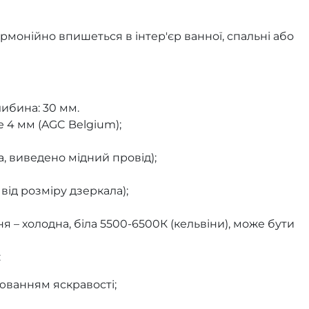
рмонійно впишеться в інтер'єр ванної, спальні або
либина: 30 мм.
 4 мм (AGC Belgium);
а, виведено мідний провід);
від розміру дзеркала);
я – холодна, біла 5500-6500К (кельвіни), може бути
:
юванням яскравості;