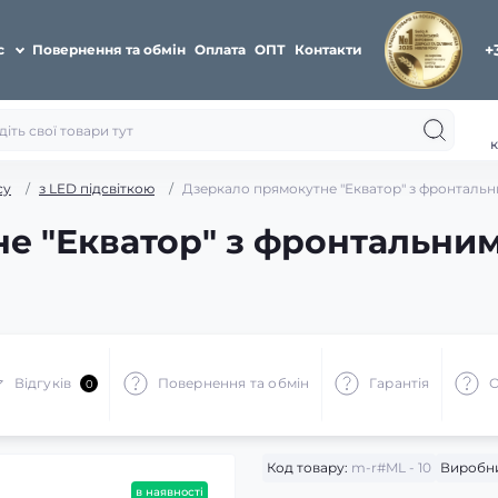
+
с
Повернення та обмін
Оплата
ОПТ
Контакти
к
су
з LED підсвіткою
Дзеркало прямокутне "Екватор" з фронтальни
е "Екватор" з фронтальним
Відгуків
Повернення та обмін
Гарантія
О
0
Код товару:
m-r#ML - 10
Виробн
в наявності