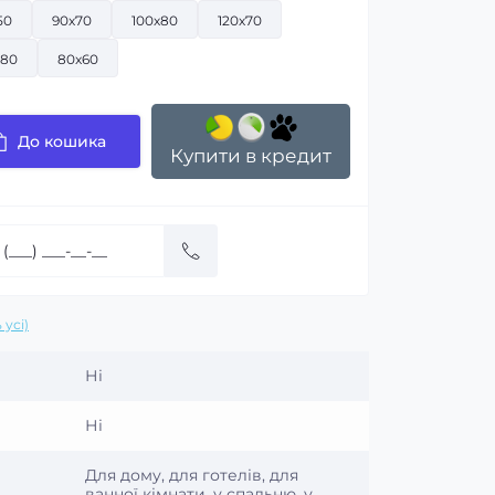
50
90х70
100х80
120х70
х80
80x60
До кошика
Купити в кредит
 усі)
Ні
Ні
Для дому, для готелів, для
ванної кімнати, у спальню, у