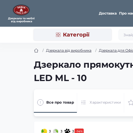
Доставка
Про на
Дзеркала та меблі
від виробника
Категорії
Дзеркала від виробника
Дзеркала для Офі
Дзеркало прямокутн
LED ML - 10
Все про товар
Характеристики
3
3
3
-14%