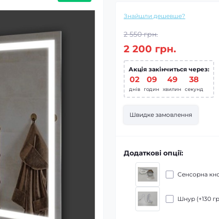
Знайшли дешевше?
2 550 грн.
2 200 грн.
Акція закінчиться через:
02
09
49
37
днів
годин
хвилин
секунд
Швидке замовлення
Додаткові опції:
Сенсорна кно
Шнур (+130 гр