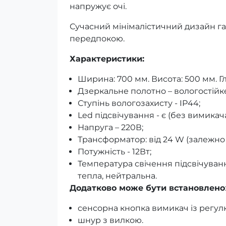
напружує очі.
Сучасний мінімалістичний дизайн га
передпокою.
Характеристики:
Ширина: 700 мм. Висота: 500 мм. Г
Дзеркальне полотно – вологостійке
Ступінь вологозахисту - IP44;
Led підсвічування - є (без вимикач
Напруга – 220В;
Трансформатор: від 24 W (залежно 
Потужність - 12Вт;
Температура свічення підсвічуванн
тепла, нейтральна.
Додатково може бути встановлено
сенсорна кнопка вимикач із регул
шнур з вилкою.