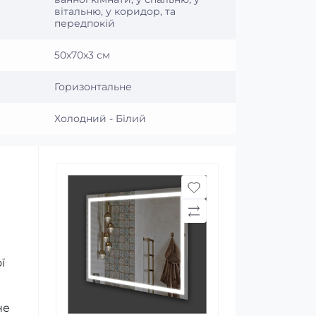
вітальню, у коридор, та
передпокій
50x70x3 см
Горизонтальне
Холодний - Білий
ї
не