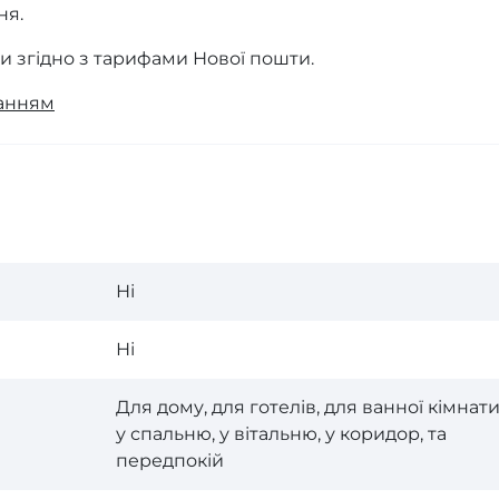
ня.
ки згідно з тарифами Нової пошти.
ванням
Ні
Ні
Для дому, для готелів, для ванної кімнати
у спальню, у вітальню, у коридор, та
передпокій