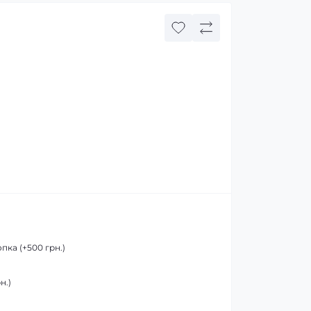
пка (+500 грн.)
н.)