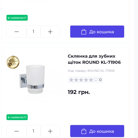
в наявності
До кошика
Склянка для зубних
щіток ROUND KL-71906
Код товару:
ROUND KL-71906
0
192 грн.
в наявності
До кошика