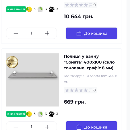
0
3
3
3
в наявності
10 644 грн.
До кошика
Полиця у ванну
"Соната" 400x100 (скло
тоноване, графiт 8 мм)
Код товару:
p-ka Sonata mm 400 8
мм
0
669 грн.
3
3
3
в наявності
До кошика