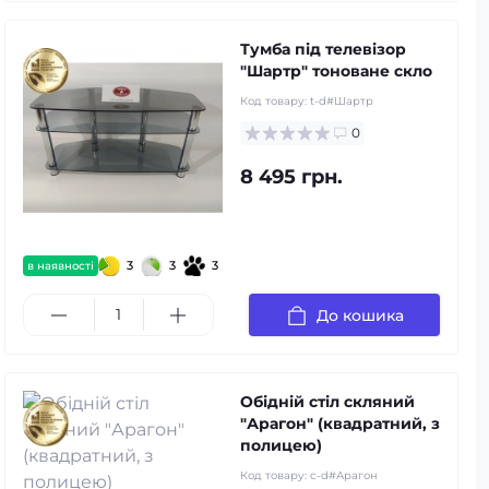
Тумба під телевізор
"Шартр" тоноване скло
Код товару:
t-d#Шартр
0
8 495 грн.
3
3
3
в наявності
До кошика
Обідній стіл скляний
"Арагон" (квадратний, з
полицею)
Код товару:
c-d#Арагон