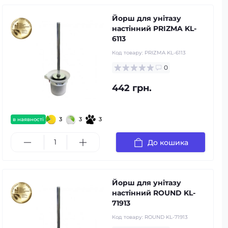
Йорш для унітазу
настінний PRIZMA KL-
6113
Код товару:
PRIZMA KL-6113
0
442 грн.
3
3
3
в наявності
До кошика
Йорш для унітазу
настінний ROUND KL-
71913
Код товару:
ROUND KL-71913