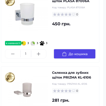
щіток PLASA 87006A
Код товару:
PLASA 87006A
0
450 грн.
3
3
3
в наявності
До кошика
Склянка для зубних
щіток PRIZMA KL-6106
Код товару:
PRIZMA KL-6106
0
281 грн.