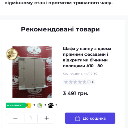
відмінному стані протягом тривалого часу.
Рекомендовані товари
Шафа у ванну з двома
прямими фасадами і
відкритими бічними
полицями А10 - 80
Код товару:
s-k#А10-80
0
3 491 грн.
3
3
3
в наявності
До кошика