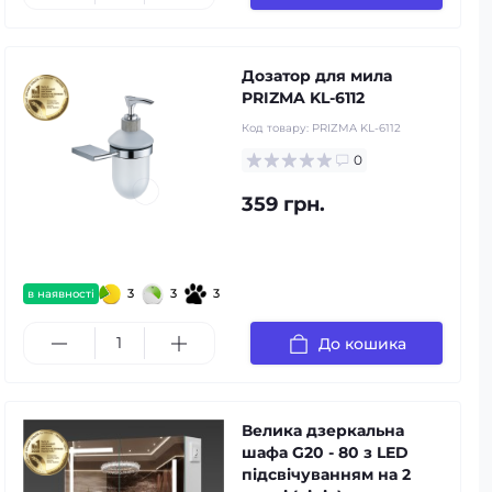
Дозатор для мила
PRIZMA KL-6112
Код товару:
PRIZMA KL-6112
0
359 грн.
3
3
3
в наявності
До кошика
Велика дзеркальна
шафа G20 - 80 з LED
підсвічуванням на 2