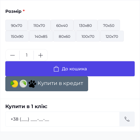
Розмір
*
90x70
110x70
60х40
130x80
70x50
150x90
140x85
80x60
100х70
120х70
До кошика
Купити в кредит
Купити в 1 клік: