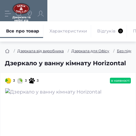
Дзеркала та
меблі від
виробника
Все про товар
Характеристики
Відгуків
П
0
Дзеркала від виробника
Дзеркала для Офісу
Без підсв
Дзеркало у ванну кімнату Horizontal
3
3
3
в наявності