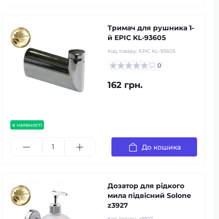
Тримач для рушника 1-
й EPIC KL-93605
Код товару:
EPIC KL-93605
0
162 грн.
в наявності
До кошика
Дозатор для рідкого
мила підвісний Solone
z3927
Код товару:
z3927