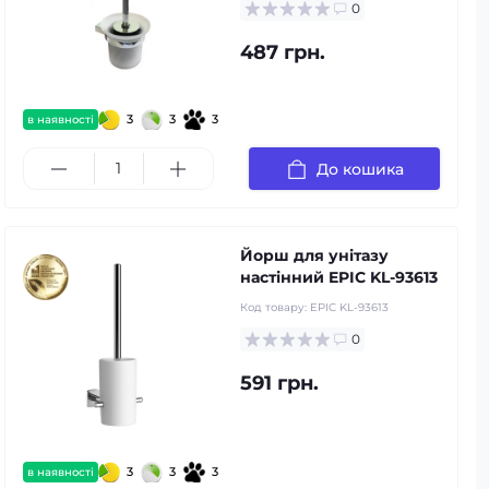
0
487 грн.
3
3
3
в наявності
До кошика
Йорш для унітазу
настінний EPIC KL-93613
Код товару:
EPIC KL-93613
0
591 грн.
3
3
3
в наявності