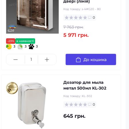
двері (лінія)
Код товару:
s-k#G20 - 80
0
7 763 грн.
5 971 грн.
-23%
в наявності
3
3
3
До кошика
Дозатор для мыла
метал 500мл KL-302
Код товару:
KL-302
0
645 грн.