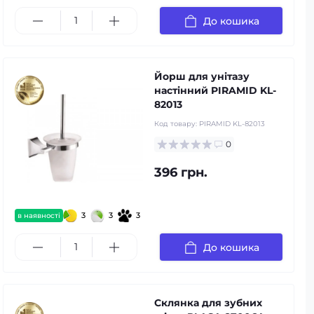
До кошика
Йорш для унітазу
настінний PIRAMID KL-
82013
Код товару:
PIRAMID KL-82013
0
396 грн.
3
3
3
в наявності
До кошика
Склянка для зубних