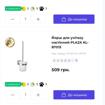
3
3
3
в наявності
До кошика
Йорш для унітазу
настінний PLAZA KL-
87013
Код товару:
PLAZA KL-87013
0
509 грн.
3
3
3
в наявності
До кошика