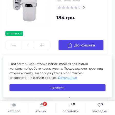
0
184 грн.
в наявності
До кошика
Цей сайт використовує файли cookies для більш
Мильниця кругла скло
комфортної роботи користувача. Продовжуючи перегляд
PIRAMID KL-82008
сторінок сайту, ви погоджуєтеся з політикою
використання файлів cookies.
Детальніше
Код товару:
PIRAMID KL-82008
0
Прийняти
220 грн.
0
0
0
Швидке замовлення
До кошика
каталог
кошик
порівняти
закладки