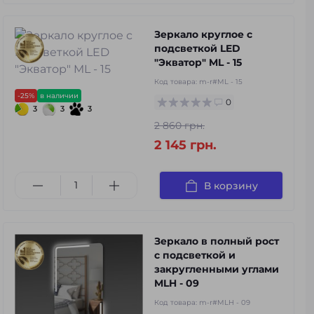
Зеркало круглое с
подсветкой LED
"Экватор" ML - 15
Код товара:
m-r#ML - 15
-25%
в наличии
0
3
3
3
2 860 грн.
2 145 грн.
В корзину
Зеркало в полный рост
с подсветкой и
закругленными углами
MLH - 09
Код товара:
m-r#MLH - 09