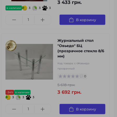
3 433 грн.
3
3
3
в наличии
В корзину
Журнальный стол
"Овьедо" БЦ
(прозрачное стекло 8/6
мм)
Код товара:
c-t#овьедо
прозрачный
0
5 618 грн.
3 692 грн.
-34%
в наличии
3
3
3
В корзину