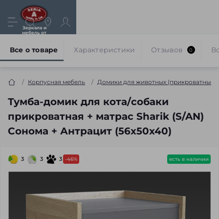
Зеркала и
мебель от
производителя
Все о товаре
Характеристики
Отзывов
В
0
Корпусная мебель
Домики для животных (прикроватные)
Тумба-домик для кота/собаки
прикроватная + матрас Sharik (S/AN)
Сонома + Антрацит (56x50x40)
3
3
3
-46%
есть в наличии