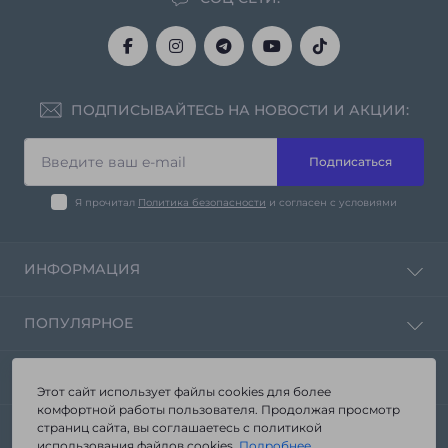
ПОДПИСЫВАЙТЕСЬ НА НОВОСТИ И АКЦИИ:
Подписаться
Я прочитал
Политика безопасности
и согласен с условиями
ИНФОРМАЦИЯ
Политика конфиденциальности
ПОПУЛЯРНОЕ
Контакты
Возврат товара
Зеркала от производителя «Seria-A»
КОНТАКТЫ И АДРЕС
Карта сайта
Корпусная мебель
Этот сайт использует файлы cookies для более
Производители
комфортной работы пользователя. Продолжая просмотр
Мебель в ванную комнату
г. Запорожье ул. Стартовая 3а
страниц сайта, вы соглашаетесь с политикой
Акции
МЕССЕНДЖЕРЫ
Мебель из стекла
использования файлов cookies.
Подробнее