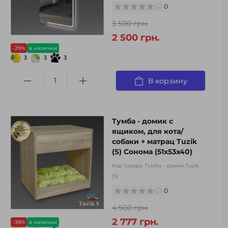
0
3 500 грн.
2 500 грн.
-29%
в наличии
3
3
3
В корзину
Тумба - домик с
ящиком, для кота/
собаки + матрац Tuzik
(S) Сонома (51x53x40)
Код товара:
Тумба - домик Tuzik
(S)
0
4 500 грн.
2 777 грн.
-38%
в наличии