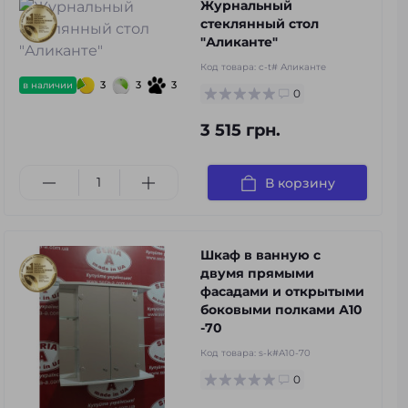
Журнальный
стеклянный стол
"Аликанте"
Код товара:
c-t# Аликанте
3
3
3
в наличии
0
3 515 грн.
В корзину
Шкаф в ванную с
двумя прямыми
фасадами и открытыми
боковыми полками А10
-70
Код товара:
s-k#А10-70
0