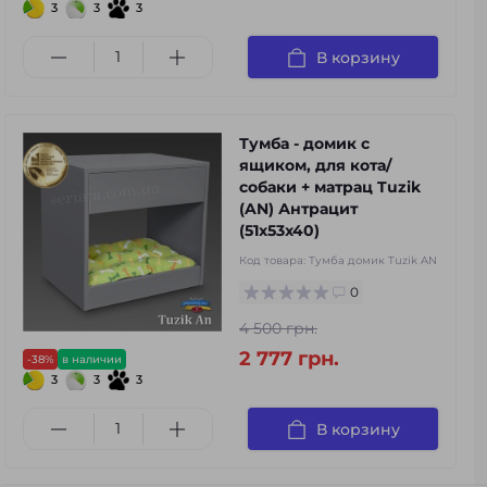
3
3
3
В корзину
Тумба - домик с
ящиком, для кота/
собаки + матрац Tuzik
(AN) Антрацит
(51x53x40)
Код товара:
Тумба домик Tuzik AN
0
4 500 грн.
2 777 грн.
-38%
в наличии
3
3
3
В корзину