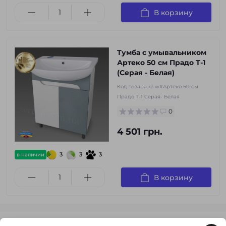
В корзину
Тумба с умывальником
Артеко 50 см Прадо Т-1
(Серая - Белая)
Код товара:
d-w#Артеко 50 см
Прадо Т-1 Серая- Белая
0
4 501 грн.
3
3
3
в наличии
В корзину