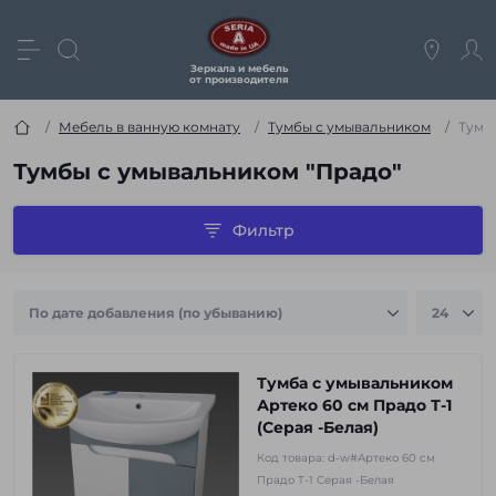
Зеркала и мебель
от производителя
Мебель в ванную комнату
Тумбы с умывальником
Тумб
Тумбы с умывальником "Прадо"
Фильтр
Тумба с умывальником
Артеко 60 см Прадо Т-1
(Серая -Белая)
Код товара:
d-w#Артеко 60 см
Прадо Т-1 Серая -Белая