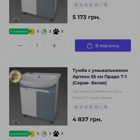
0
5 173 грн.
3
3
3
в наличии
В корзину
Тумба с умывальником
Артеко 55 см Прадо Т-1
(Серая- Белая)
Код товара:
d-w#Артеко 55 см
Прадо Т-1 Серая- Белая
0
4 837 грн.
3
3
3
в наличии