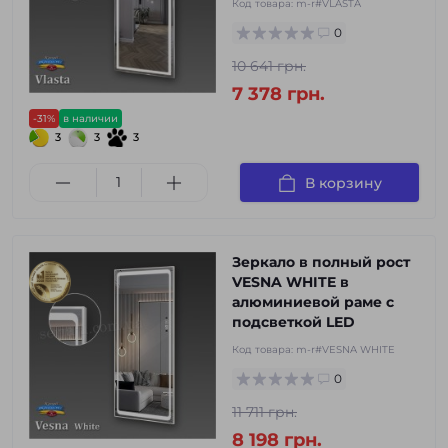
Код товара:
m-r#VLASTA
0
10 641 грн.
7 378 грн.
-31%
в наличии
3
3
3
В корзину
Зеркало в полный рост
VESNA WHITE в
алюминиевой раме с
подсветкой LED
Код товара:
m-r#VESNA WHITE
0
11 711 грн.
8 198 грн.