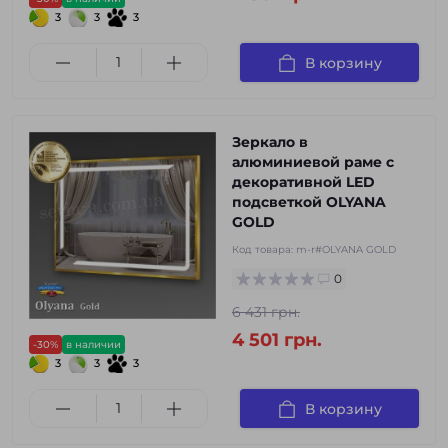
3
3
3
В корзину
Зеркало в
алюминиевой раме с
декоративной LED
подсветкой OLYANA
GOLD
Код товара:
m-r#OLYANA GOLD
0
6 431 грн.
4 501 грн.
-30%
в наличии
3
3
3
В корзину