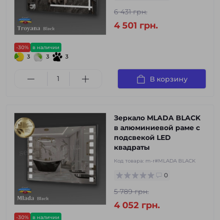
6 431 грн.
4 501 грн.
-30%
в наличии
3
3
3
В корзину
Зеркало MLADA BLACK
в алюминиевой раме с
подсвекой LED
квадраты
Код товара:
m-r#MLADA BLACK
0
5 789 грн.
4 052 грн.
-30%
в наличии