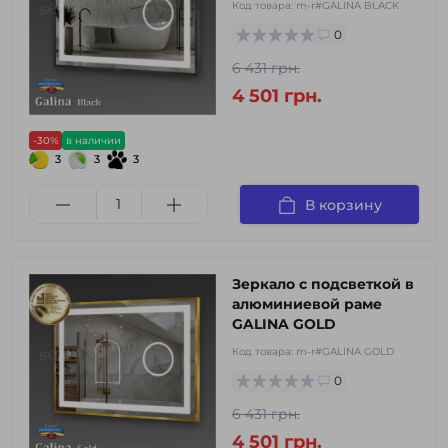
Код товара:
m-r#GALINA BLACK
0
6 431 грн.
4 501 грн.
-30%
в наличии
3
3
3
В корзину
Зеркало с подсветкой в
алюминиевой раме
GALINA GOLD
Код товара:
m-r#GALINA GOLD
0
6 431 грн.
4 501 грн.