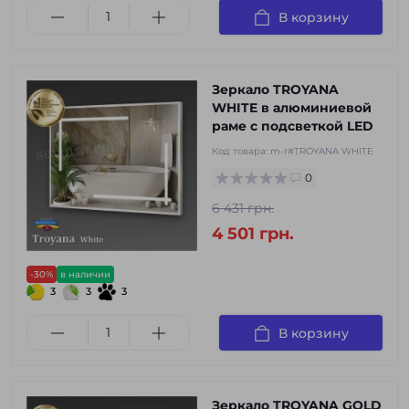
В корзину
Зеркало TROYANA
WHITE в алюминиевой
раме с подсветкой LED
Код товара:
m-r#TROYANA WHITE
0
6 431 грн.
4 501 грн.
-30%
в наличии
3
3
3
В корзину
Зеркало TROYANA GOLD