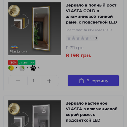
Зеркало в полный рост
VLASTA GOLD в
алюминиевой тонкой
раме, с подсветкой LED
Код товара:
m-r#VLASTA GOLD
0
11 711 грн.
8 198 грн.
-30%
в наличии
3
3
3
В корзину
Зеркало настенное
VLASTA в алюминиевой
серой раме, с
подсветкой LED