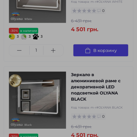
Код товара:
m-r#OLYANA WHITE
0
6 431 грн.
4 501 грн.
-30%
в наличии
3
3
3
В корзину
Зеркало в
алюминиевой раме с
декоративной LED
подсветкой OLYANA
BLACK
Код товара:
m-r#OLYANA BLACK
0
6 431 грн.
4 501 грн.
-30%
в наличии