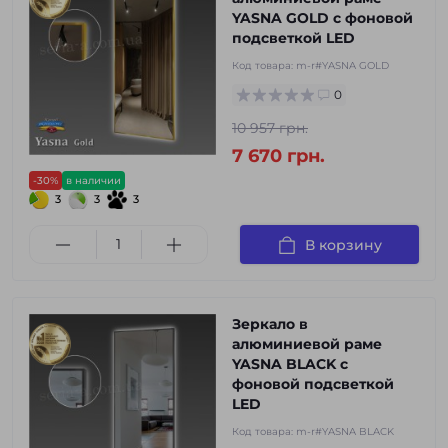
YASNA GOLD с фоновой
подсветкой LED
Код товара:
m-r#YASNA GOLD
0
10 957 грн.
7 670 грн.
-30%
в наличии
3
3
3
В корзину
Зеркало в
алюминиевой раме
YASNA BLACK с
фоновой подсветкой
LED
Код товара:
m-r#YASNA BLACK