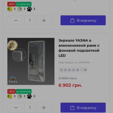
-30%
в наличии
3
3
3
В корзину
Зеркало YASNA в
алюминиевой раме с
фоновой подсветкой
LED
Код товара:
m-r#YASNA
0
9 860 грн.
6 902 грн.
-30%
в наличии
3
3
3
В корзину