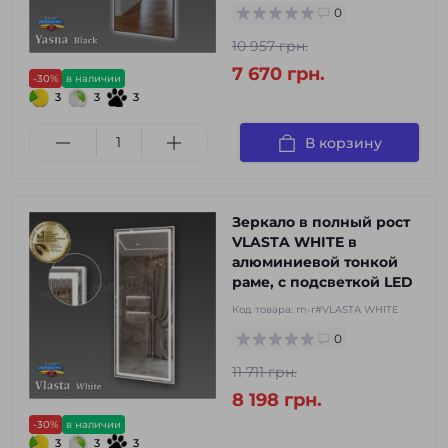
0
10 957 грн.
7 670 грн.
-30%
в наличии
3
3
3
В корзину
Зеркало в полный рост
VLASTA WHITE в
алюминиевой тонкой
раме, с подсветкой LED
Код товара:
m-r#VLASTA WHITE
0
11 711 грн.
8 198 грн.
-30%
в наличии
3
3
3