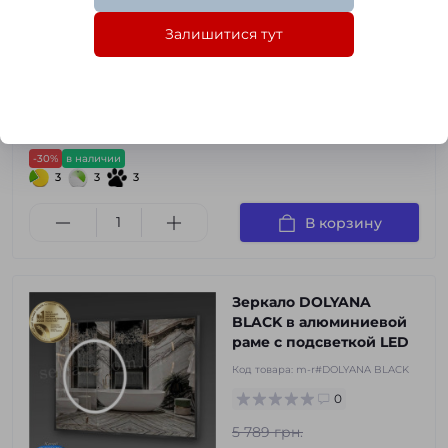
Код товара:
m-r#DOLYANA GOLD
Залишитися тут
0
5 789 грн.
4 052 грн.
-30%
в наличии
3
3
3
В корзину
Зеркало DOLYANA
BLACK в алюминиевой
раме с подсветкой LED
Код товара:
m-r#DOLYANA BLACK
0
5 789 грн.