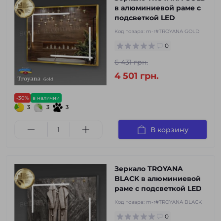
в алюминиевой раме с
подсветкой LED
Код товара:
m-r#TROYANA GOLD
0
6 431 грн.
4 501 грн.
-30%
в наличии
3
3
3
В корзину
Зеркало TROYANA
BLACK в алюминиевой
раме с подсветкой LED
Код товара:
m-r#TROYANA BLACK
0