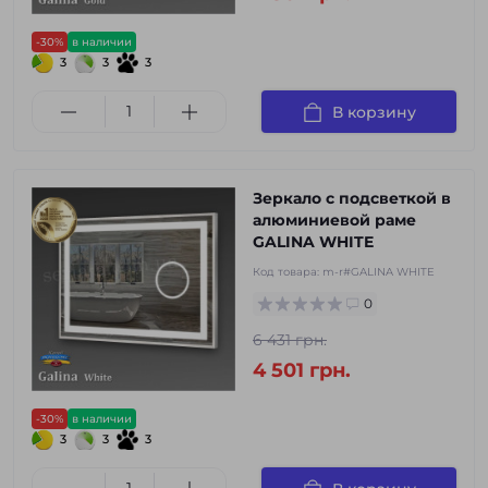
-30%
в наличии
3
3
3
В корзину
Зеркало с подсветкой в
алюминиевой раме
GALINA WHITE
Код товара:
m-r#GALINA WHITE
0
6 431 грн.
4 501 грн.
-30%
в наличии
3
3
3