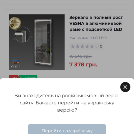
Зеркало в полный рост
VESNA в алюминиевой
раме с подсветкой LED
Код товара:
m-r#VESNA
0
10 540 грн.
7 378 грн.
-30%
в наличии
3
3
3
Ви знаходитесь на російськомовній версії
В корзину
сайту. Бажаєте перейти на українську
версію?
Зеркало DOLYANA GOLD
в алюминиевой раме с
Перейти на українську
подсветкой LED