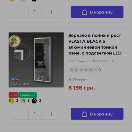
В корзину
Зеркало в полный рост
VLASTA BLACK в
алюминиевой тонкой
раме, с подсветкой LED
Код товара:
m-r#VLASTA BLACK
0
11 711 грн.
8 198 грн.
-30%
в наличии
3
3
3
В корзину