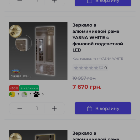
В корзину
Зеркало в
алюминиевой раме
YASNA WHITE с
фоновой подсветкой
LED
Код товара:
m-r#YASNA WHITE
0
10 957 грн.
7 670 грн.
-30%
в наличии
3
3
3
В корзину
Зеркало в
алюминиевой раме