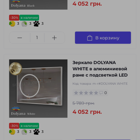
4 052 грн.
-30%
в наличии
3
3
3
В корзину
Зеркало DOLYANA
WHITE в алюминиевой
раме с подсветкой LED
Код товара:
m-r#DOLYANA WHITE
0
5 789 грн.
4 052 грн.
-30%
в наличии
3
3
3