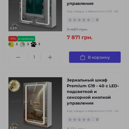
управления
Код товара:
s-k#premium G19 - 60
0
9 487 грн.
7 871 грн.
-17%
в наличии
3
3
3
В корзину
Зеркальный шкаф
Premium G19 - 40 с LED-
подсветкой и
сенсорной кнопкой
управления
Код товара:
s-k#premium G19 - 40
0