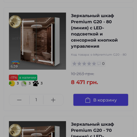
Зеркальный шкаф
Premium G20 - 80
(линия) с LED-
подсветкой и
сенсорной кнопкой
управления
Код товара:
s-k#premium G20 - 80
0
10 263 грн.
-17%
в наличии
8 471 грн.
3
3
3
В корзину
Зеркальный шкаф
Premium G20 - 70
(линия) с LED-