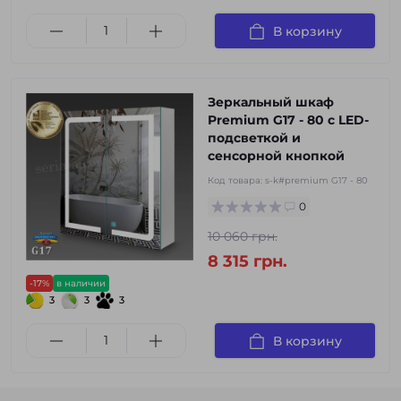
В корзину
Зеркальный шкаф
Premium G17 - 80 с LED-
подсветкой и
сенсорной кнопкой
Код товара:
s-k#premium G17 - 80
0
10 060 грн.
8 315 грн.
-17%
в наличии
3
3
3
В корзину