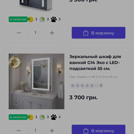
3
3
3
в наличии
В корзину
Зеркальный шкаф для
ванной G14 Эко с LED-
подсветкой 55 см.
Код товара:
s-k# G14 Еко 55 см
0
3 700 грн.
3
3
3
в наличии
В корзину