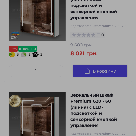
подсветкой и
сенсорной кнопкой
управления
Код товара:
s-k#premium G20 - 70
0
9 680 грн.
-17%
в наличии
8 021 грн.
3
3
3
В корзину
Зеркальный шкаф
Premium G20 - 60
(линия) с LED-
подсветкой и
сенсорной кнопкой
управления
Код товара:
s-k#premium G20 - 60