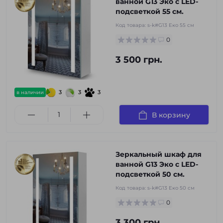
ванной G13 Эко с LED-
подсветкой 55 см.
Код товара:
s-k#G13 Еко 55 см
0
3 500 грн.
3
3
3
в наличии
В корзину
Зеркальный шкаф для
ванной G13 Эко с LED-
подсветкой 50 см.
Код товара:
s-k#G13 Еко 50 см
0
3 300 грн.