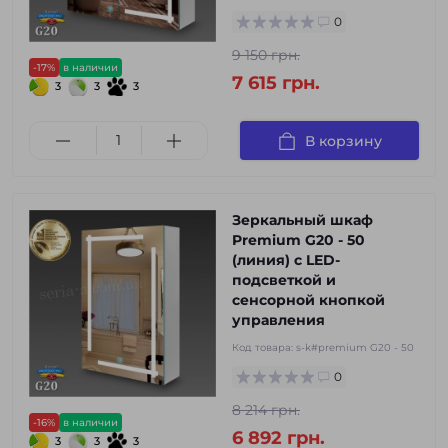
0
9 150 грн.
-17%
в наличии
7 615 грн.
3
3
3
В корзину
Зеркальный шкаф
Premium G20 - 50
(линия) с LED-
подсветкой и
сенсорной кнопкой
управления
Код товара:
s-k#premium G20 - 50
0
8 214 грн.
-16%
в наличии
6 892 грн.
3
3
3