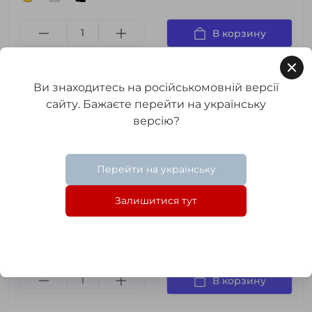
В корзину
Ви знаходитесь на російськомовній версії
Зеркальный шкаф
Premium G20 - 40
сайту. Бажаєте перейти на українську
(линия) с LED-
версію?
подсветкой и
сенсорной кнопкой
управления
Перейти на українську
Код товара:
s-k#premium G20 - 40
0
Залишитися тут
7 759 грн.
-16%
в наличии
6 545 грн.
3
3
3
В корзину