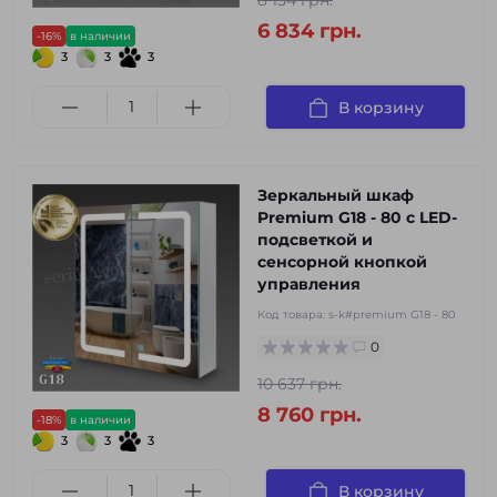
8 134 грн.
6 834 грн.
-16%
в наличии
3
3
3
В корзину
Зеркальный шкаф
Premium G18 - 80 с LED-
подсветкой и
сенсорной кнопкой
управления
Код товара:
s-k#premium G18 - 80
0
10 637 грн.
8 760 грн.
-18%
в наличии
3
3
3
В корзину