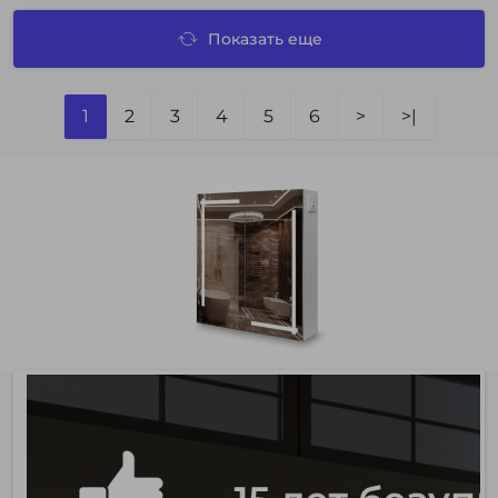
Показать еще
1
2
3
4
5
6
>
>|