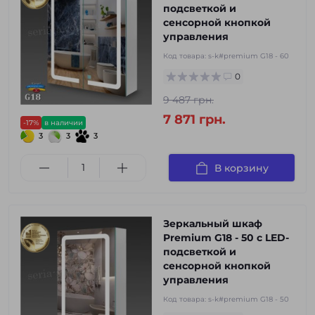
подсветкой и
сенсорной кнопкой
управления
Код товара:
s-k#premium G18 - 60
0
9 487 грн.
7 871 грн.
-17%
в наличии
3
3
3
В корзину
Зеркальный шкаф
Premium G18 - 50 с LED-
подсветкой и
сенсорной кнопкой
управления
Код товара:
s-k#premium G18 - 50