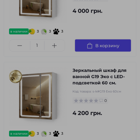
4 000 грн.
3
3
3
в наличии
В корзину
Зеркальный шкаф для
ванной G19 Эко с LED-
подсветкой 60 см.
Код товара:
s-k#G19 Еко 60см
0
4 200 грн.
3
3
3
в наличии