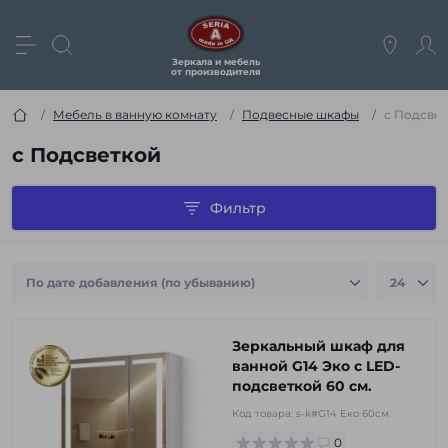
Зеркала и мебель
от производителя
Мебель в ванную комнату
Подвесные шкафы
с Подсве
с Подсветкой
Фильтр
Зеркальный шкаф для
ванной G14 Эко с LED-
подсветкой 60 см.
Код товара:
s-k#G14 Еко 60см
0