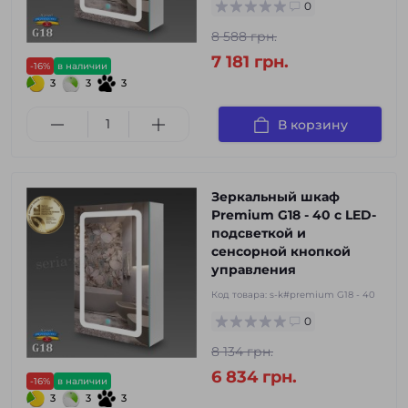
0
8 588 грн.
7 181 грн.
-16%
в наличии
3
3
3
В корзину
Зеркальный шкаф
Premium G18 - 40 с LED-
подсветкой и
сенсорной кнопкой
управления
Код товара:
s-k#premium G18 - 40
0
8 134 грн.
6 834 грн.
-16%
в наличии
3
3
3