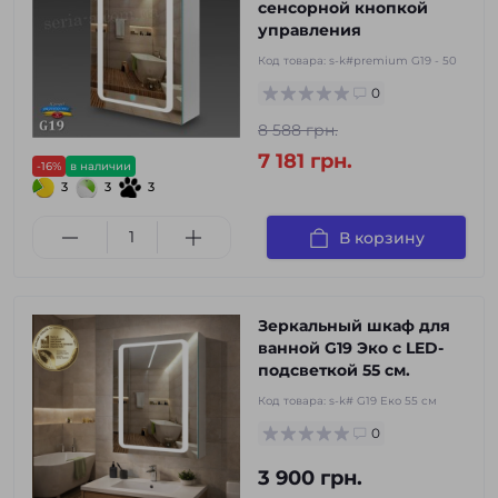
сенсорной кнопкой
управления
Код товара:
s-k#premium G19 - 50
0
8 588 грн.
7 181 грн.
-16%
в наличии
3
3
3
В корзину
Зеркальный шкаф для
ванной G19 Эко с LED-
подсветкой 55 см.
Код товара:
s-k# G19 Еко 55 см
0
3 900 грн.