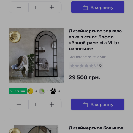
В корзину
Дизайнерское зеркало-
арка в стиле Лофт в
чёрной раме «La Villa»
напольное
Код товара:
m-r#La Villa
0
29 500 грн.
3
3
3
в наличии
В корзину
Дизайнерское большое