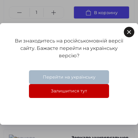
В корзину
Зеркало универсальное
Ви знаходитесь на російськомовній версії
в полный рост "Forli"
сайту. Бажаєте перейти на українську
Графит Антрацит
версію?
Код товара:
m-r#Форли Графит
Антрацит
0
Перейти на українську
2 996 грн.
Залишитися тут
3
3
3
в наличии
В корзину
Зеркало универсальное