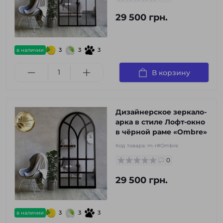
29 500 грн.
3
3
3
в наличии
В корзину
Дизайнерское зеркало-
арка в стиле Лофт-окно
в чёрной раме «Ombre»
Код товара:
m-r#Ombre
0
29 500 грн.
3
3
3
в наличии