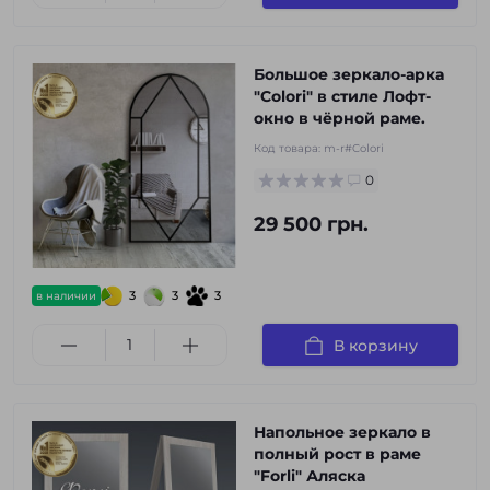
Большое зеркало-арка
"Colori" в стиле Лофт-
окно в чёрной раме.
Код товара:
m-r#Colori
0
29 500 грн.
3
3
3
в наличии
В корзину
Напольное зеркало в
полный рост в раме
"Forli" Аляска