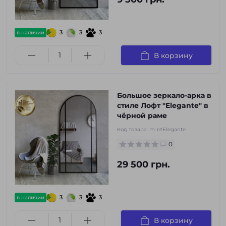
3
3
3
в наличии
В корзину
Большое зеркало-арка в
стиле Лофт "Elegante" в
чёрной раме
Код товара:
m-r#Elegante
0
29 500 грн.
3
3
3
в наличии
В корзину