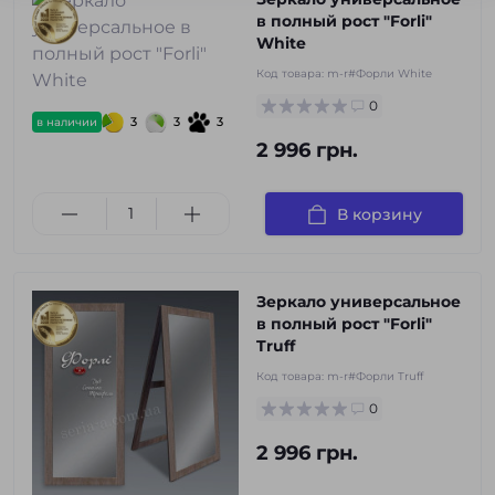
в полный рост "Forli"
White
Код товара:
m-r#Форли White
0
3
3
3
в наличии
2 996 грн.
В корзину
Зеркало универсальное
в полный рост "Forli"
Truff
Код товара:
m-r#Форли Truff
0
2 996 грн.