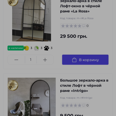
зеркало-арка в стиле
Лофт-окно в чёрной
раме «La Rosa»
Код товара:
m-r#La Rosa
0
29 500 грн.
3
3
3
в наличии
В корзину
Большое зеркало-арка в
стиле Лофт в чёрной
раме «Intrigo»
Код товара:
m-r#Intrigo
0
9 500 грн.