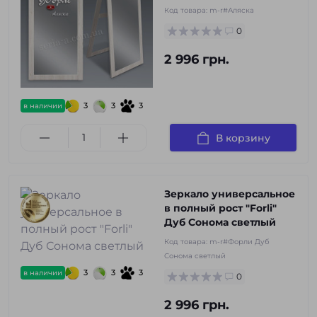
Код товара:
m-r#Аляска
0
2 996 грн.
3
3
3
в наличии
В корзину
Зеркало универсальное
в полный рост "Forli"
Дуб Сонома светлый
Код товара:
m-r#Форли Дуб
Сонома светлый
3
3
3
в наличии
0
2 996 грн.