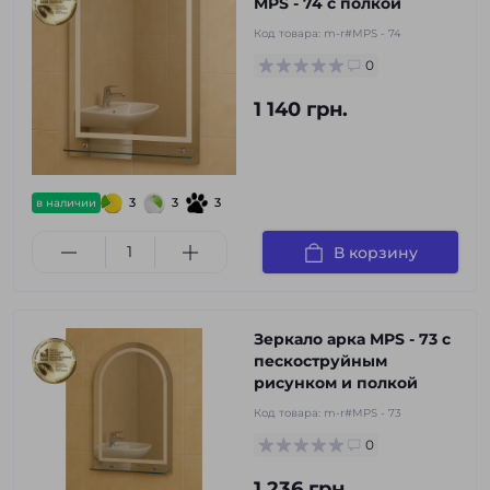
MPS - 74 с полкой
Код товара:
m-r#MPS - 74
0
1 140 грн.
3
3
3
в наличии
В корзину
Зеркало арка MPS - 73 с
пескоструйным
рисунком и полкой
Код товара:
m-r#MPS - 73
0
1 236 грн.