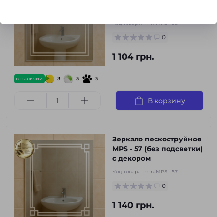
пескоструйным
рисунком
Код товара:
m-r#MPS - 58
0
1 104 грн.
3
3
3
в наличии
В корзину
Зеркало пескоструйное
MPS - 57 (без подсветки)
с декором
Код товара:
m-r#MPS - 57
0
1 140 грн.