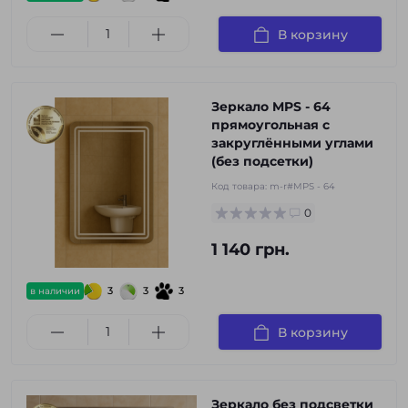
В корзину
Зеркало MPS - 64
прямоугольная с
закруглёнными углами
(без подсетки)
Код товара:
m-r#MPS - 64
0
1 140 грн.
3
3
3
в наличии
В корзину
Зеркало без подсветки