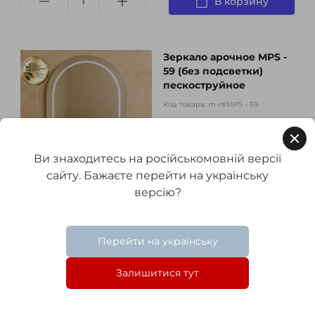
В корзину
Зеркало арочное MPS -
59 (без подсветки)
пескоструйное
Код товара:
m-r#MPS - 59
0
1 140 грн.
Ви знаходитесь на російськомовній версії
сайту. Бажаєте перейти на українську
версію?
3
3
3
в наличии
В корзину
Перейти на українську
Залишитися тут
Зеркало MPS - 58 (без
подсветки) с