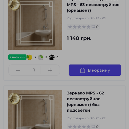
MPS - 63 пескоструйное
(орнамент)
Код товара:
m-r#MPS - 63
0
1 140 грн.
3
3
3
в наличии
В корзину
Зеркало MPS - 62
пескоструйное
(орнамент) без
подсветки
Код товара:
m-r#MPS - 62
0