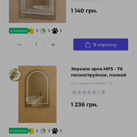
1 140 грн.
3
3
3
в наличии
В корзину
Зеркало арка MPS - 76
пескоструйное, полкой
Код товара:
m-r#MPS - 76
0
1 236 грн.
3
3
3
в наличии