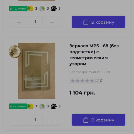
3
3
3
в наличии
В корзину
Зеркало MPS - 68 (без
подсветки) с
геометрическим
узором
Код товара:
m-r#MPS - 68
0
1 104 грн.
3
3
3
в наличии
В корзину