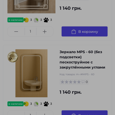
1 140 грн.
3
3
3
в наличии
В корзину
Зеркало MPS - 60 (без
подсветки)
пескоструйное с
закруглёнными углами
Код товара:
m-r#MPS - 60
0
1 140 грн.
3
3
3
в наличии