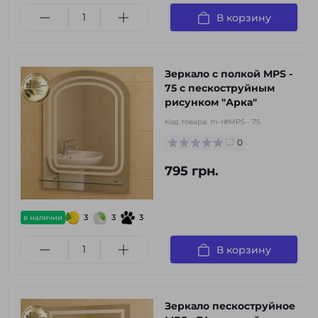
В корзину
Зеркало с полкой MPS -
75 с пескоструйным
рисунком "Арка"
Код товара:
m-r#MPS - 75
0
795 грн.
3
3
3
в наличии
В корзину
Зеркало пескоструйное