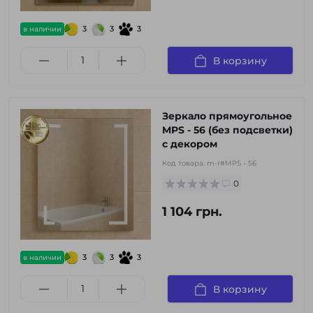
3
3
3
в наличии
В корзину
Зеркало прямоугольное
MPS - 56 (без подсветки)
с декором
Код товара:
m-r#MPS - 56
0
1 104 грн.
3
3
3
в наличии
В корзину