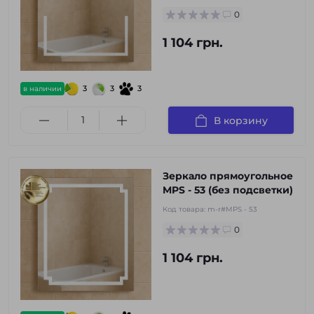
0
1 104 грн.
3
3
3
в наличии
В корзину
Зеркало прямоугольное
MPS - 53 (без подсветки)
Код товара:
m-r#MPS - 53
0
1 104 грн.