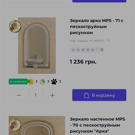
Зеркало арка MPS - 71 с
пескоструйным
рисунком
Код товара:
m-r#MPS - 71
0
1 236 грн.
3
3
3
в наличии
В корзину
Зеркало настенное MPS
- 70 с пескоструйным
рисунком "Арка"