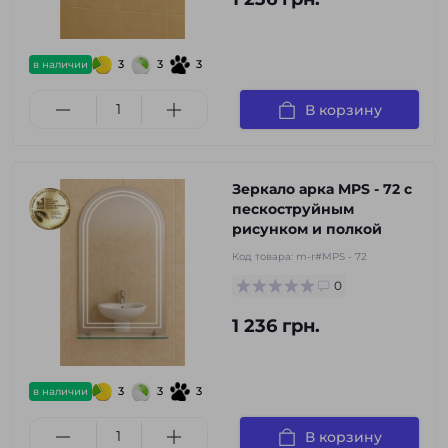
3
3
3
в наличии
В корзину
Зеркало арка MPS - 72 с
пескоструйным
рисунком и полкой
Код товара:
m-r#MPS - 72
0
1 236 грн.
3
3
3
в наличии
В корзину