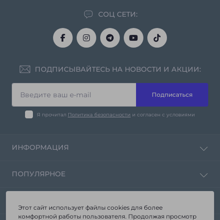
СОЦ СЕТИ:
ПОДПИСЫВАЙТЕСЬ НА НОВОСТИ И АКЦИИ:
Подписаться
Я прочитал
Политика безопасности
и согласен с условиями
ИНФОРМАЦИЯ
Политика конфиденциальности
ПОПУЛЯРНОЕ
Контакты
Возврат товара
Зеркала от производителя «Seria-A»
КОНТАКТЫ И АДРЕС
Карта сайта
Корпусная мебель
Этот сайт использует файлы cookies для более
Производители
комфортной работы пользователя. Продолжая просмотр
Мебель в ванную комнату
г. Запорожье ул. Стартовая 3а