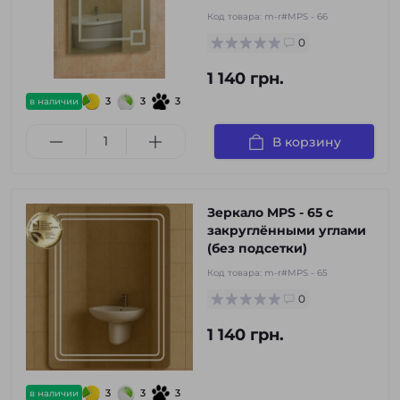
Код товара:
m-r#MPS - 66
0
1 140 грн.
3
3
3
в наличии
В корзину
Зеркало MPS - 65 с
закруглёнными углами
(без подсетки)
Код товара:
m-r#MPS - 65
0
1 140 грн.
3
3
3
в наличии