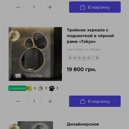
В корзину
Тройное зеркало с
подсветкой в чёрной
раме «Tokyo»
Код товара:
m-r#Tokyo
0
19 800 грн.
3
3
3
в наличии
В корзину
Дизайнерское