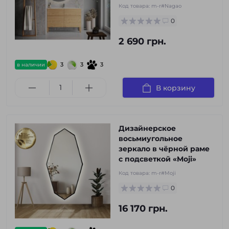
Код товара:
m-r#Nagao
0
2 690 грн.
3
3
3
в наличии
В корзину
Дизайнерское
восьмиугольное
зеркало в чёрной раме
с подсветкой «Moji»
Код товара:
m-r#Moji
0
16 170 грн.