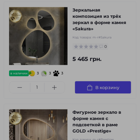
Зеркальная
композиция из трёх
зеркал в форме камня
«Sakura»
Код товара:
m-r#Sakura
0
5 465 грн.
3
3
3
в наличии
В корзину
Фигурное зеркало в
форме камня с
подсветкой в раме
GOLD «Prestige»
Код товара:
m-r#Prestige