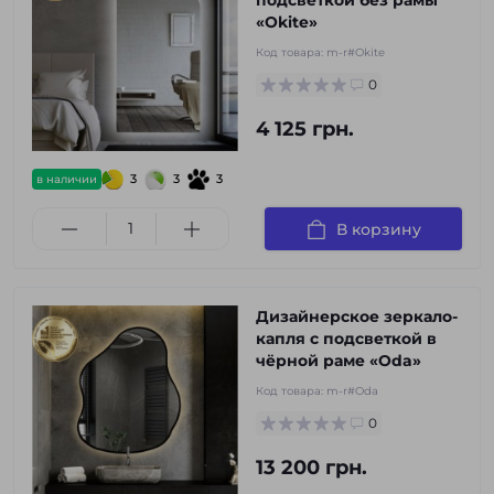
подсветкой без рамы
«Okite»
Код товара:
m-r#Okite
0
4 125 грн.
3
3
3
в наличии
В корзину
Дизайнерское зеркало-
капля с подсветкой в
чёрной раме «Oda»
Код товара:
m-r#Oda
0
13 200 грн.