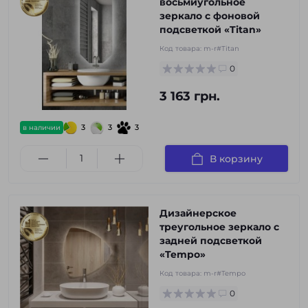
восьмиугольное
зеркало с фоновой
подсветкой «Titan»
Код товара:
m-r#Titan
0
3 163 грн.
3
3
3
в наличии
В корзину
Дизайнерское
треугольное зеркало с
задней подсветкой
«Tempo»
Код товара:
m-r#Tempo
0