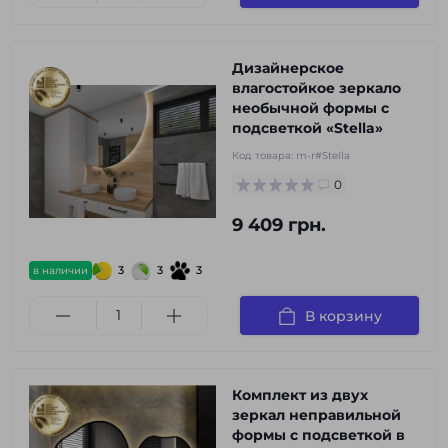
Дизайнерское
влагостойкое зеркало
необычной формы с
подсветкой «Stella»
Код товара:
m-r#Stella
0
9 409 грн.
3
3
3
в наличии
В корзину
Комплект из двух
зеркал неправильной
формы с подсветкой в