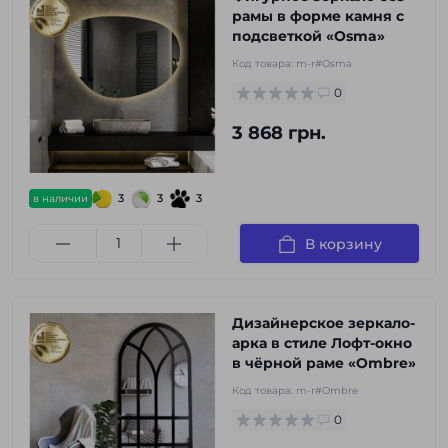
рамы в форме камня с
подсветкой «Osma»
Код товара:
m-r#Osma
0
3 868 грн.
3
3
3
в наличии
В корзину
Дизайнерское зеркало-
арка в стиле Лофт-окно
в чёрной раме «Ombre»
Код товара:
m-r#Ombre
0