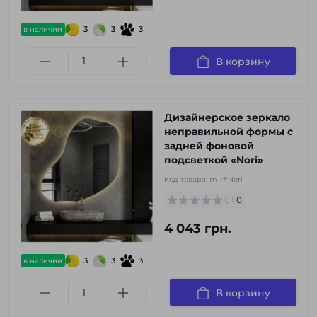
3
3
3
в наличии
В корзину
Дизайнерское зеркало
неправильной формы с
задней фоновой
подсветкой «Nori»
Код товара:
m-r#Nori
0
4 043 грн.
3
3
3
в наличии
В корзину