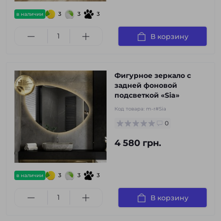
3
3
3
в наличии
В корзину
Фигурное зеркало с
задней фоновой
подсветкой «Sia»
Код товара:
m-r#Sia
0
4 580 грн.
3
3
3
в наличии
В корзину