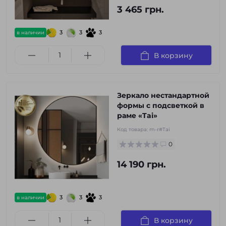
3 465 грн.
3
3
3
в наличии
В корзину
Зеркало нестандартной
формы с подсветкой в
раме «Tai»
Код товара:
m-r#Tai
0
14 190 грн.
3
3
3
в наличии
В корзину