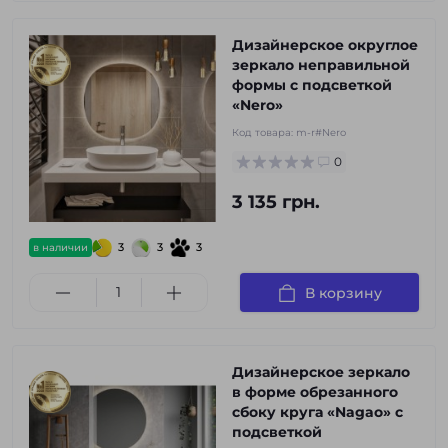
Дизайнерское округлое
зеркало неправильной
формы с подсветкой
«Nero»
Код товара:
m-r#Nero
0
3 135 грн.
3
3
3
в наличии
В корзину
Дизайнерское зеркало
в форме обрезанного
сбоку круга «Nagao» с
подсветкой