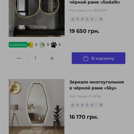
чёрной раме «Sodalit»
Код товара:
m-r#Sodalit
0
19 650 грн.
3
3
3
в наличии
В корзину
Зеркало многоугольное
в чёрной раме «Sky»
Код товара:
m-r#Sky
0
16 170 грн.