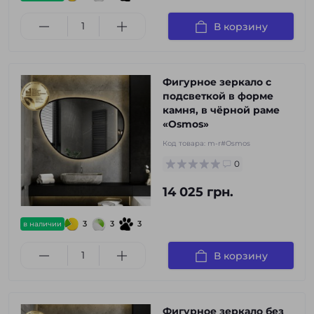
В корзину
Фигурное зеркало с
подсветкой в форме
камня, в чёрной раме
«Osmos»
Код товара:
m-r#Osmos
0
14 025 грн.
3
3
3
в наличии
В корзину
Фигурное зеркало без