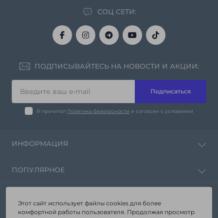
СОЦ СЕТИ:
ПОДПИСЫВАЙТЕСЬ НА НОВОСТИ И АКЦИИ:
Подписаться
Я прочитал
Политика безопасности
и согласен с условиями
ИНФОРМАЦИЯ
Политика конфиденциальности
ПОПУЛЯРНОЕ
Контакты
Возврат товара
Зеркала от производителя «Seria-A»
КОНТАКТЫ И АДРЕС
Карта сайта
Корпусная мебель
Этот сайт использует файлы cookies для более
Производители
комфортной работы пользователя. Продолжая просмотр
Мебель в ванную комнату
г. Запорожье ул. Стартовая 3а