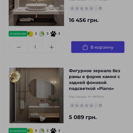
0
16 456 грн.
3
3
3
в наличии
В корзину
Фигурное зеркало без
рамы в форме камня с
задней фоновой
подсветкой «Piano»
Код товара:
m-r#Piano
0
5 089 грн.
3
3
3
в наличии