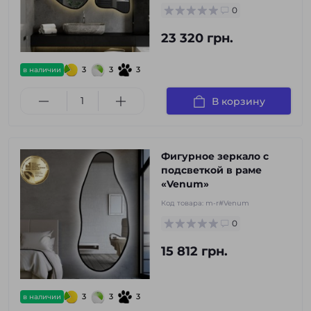
0
23 320 грн.
3
3
3
в наличии
В корзину
Фигурное зеркало с
подсветкой в раме
«Venum»
Код товара:
m-r#Venum
0
15 812 грн.
3
3
3
в наличии