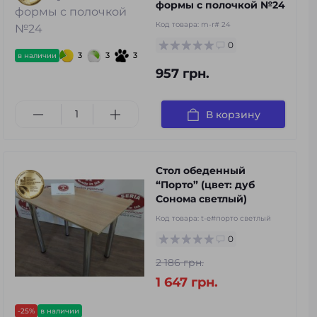
формы с полочкой №24
Код товара:
m-r# 24
0
3
3
3
в наличии
957 грн.
В корзину
Стол обеденный
“Порто” (цвет: дуб
Сонома светлый)
Код товара:
t-e#порто светлый
0
2 186 грн.
1 647 грн.
-25%
в наличии