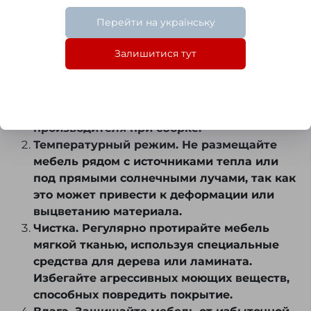
Правила эксплуатации корпусной мебели
Перейти на українську
Эксплуатация и уход за корпусной мебелью
включают в себя несколько важных моментов:
Залишитися тут
Установка. Ставьте мебель на ровную
поверхность, чтобы избежать
деформаций. Следуйте инструкциям
производителя при сборке.
Температурный режим. Не размещайте
мебель рядом с источниками тепла или
под прямыми солнечными лучами, так как
это может привести к деформации или
выцветанию материала.
Чистка. Регулярно протирайте мебель
мягкой тканью, используя специальные
средства для дерева или ламината.
Избегайте агрессивных моющих веществ,
способных повредить покрытие.