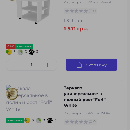
Код товара:
m-t#Льюис белый
0
1 819 грн.
1 571 грн.
-14%
в наличии
3
3
3
В корзину
Зеркало
универсальное в
полный рост "Forli"
White
Код товара:
m-r#Форли White
3
3
3
в наличии
0