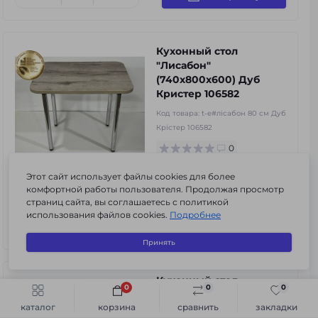
Кухонный стол
"Лисабон"
(740х800х600) Дуб
Кристер 106582
Код товара:
t-e#лісабон 80 см Дуб
Крістер 106582
0
4 815 грн.
Этот сайт использует файлы cookies для более
комфортной работы пользователя. Продолжая просмотр
3
3
3
в наличии
страниц сайта, вы соглашаетесь с политикой
использования файлов cookies.
Подробнее
В корзину
Принять
Кухонный стол
0
0
0
"Лисабон"
Быстрый заказ
В корзину
каталог
корзина
сравнить
закладки
(740х1000х600) Дуб