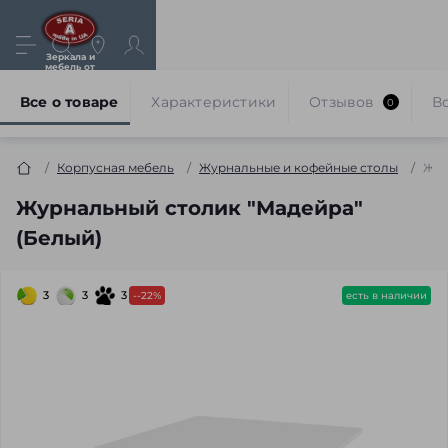
Зеркала и
мебель от
производителя
Все о товаре
Характеристики
Отзывов
В
0
Корпусная мебель
Журнальные и кофейные столы
Жур
Журнальный столик "Мадейра"
(Белый)
3
3
3
--22%
есть в наличии