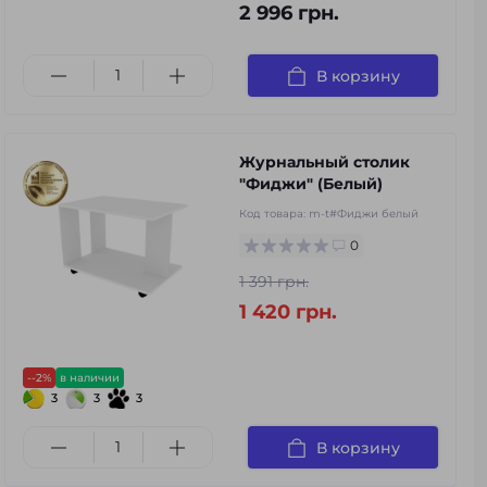
2 996 грн.
В корзину
Журнальный столик
"Фиджи" (Белый)
Код товара:
m-t#Фиджи белый
0
1 391 грн.
1 420 грн.
--2%
в наличии
3
3
3
В корзину