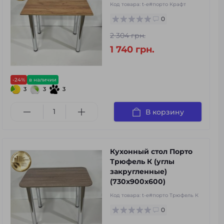
Код товара:
t-e#порто Крафт
0
2 304 грн.
1 740 грн.
-24%
в наличии
3
3
3
В корзину
Кухонный стол Порто
Трюфель К (углы
закругленные)
(730х900х600)
Код товара:
t-e#порто Трюфель К
0