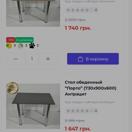
Код товара:
t-e#порто Аликанте
0
2 000 грн.
1 740 грн.
-13%
в наличии
3
3
3
В корзину
Стол обеденный
“Порто” (730х900х600)
Антрацит
Код товара:
t-e#порто Антрацит
0
2 186 грн.
1 647 грн.