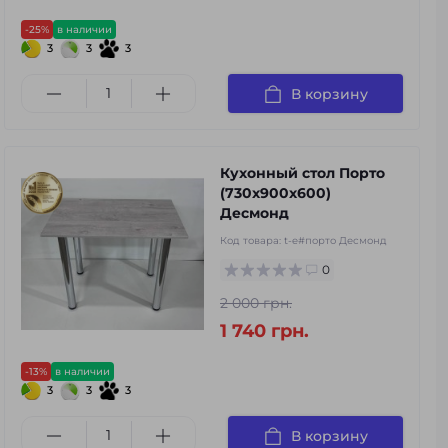
-25%
в наличии
3
3
3
В корзину
Кухонный стол Порто
(730х900х600)
Десмонд
Код товара:
t-e#порто Десмонд
0
2 000 грн.
1 740 грн.
-13%
в наличии
3
3
3
В корзину