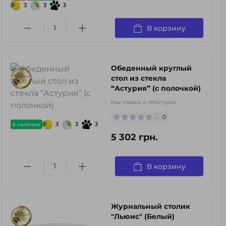
3
3
3
В корзину
Обеденный круглый
стол из стекла
“Астурия” (с полочкой)
Код товара:
c-t#Астурия
0
3
3
3
в наличии
5 302 грн.
В корзину
Журнальный столик
"Льюис" (Белый)