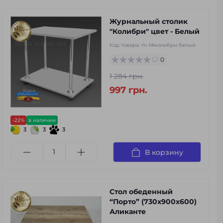
Журнальный столик
"Колибри" цвет - Белый
Код товара:
m-t#колибри белый
0
1 284 грн.
997 грн.
-22%
в наличии
3
3
3
В корзину
Стол обеденный
“Порто” (730х900х600)
Аликанте