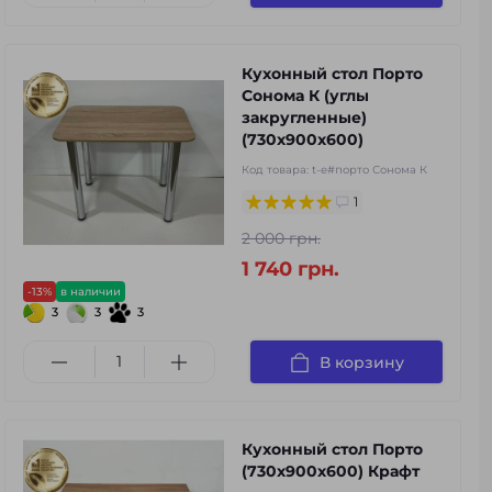
Кухонный стол Порто
Сонома К (углы
закругленные)
(730х900х600)
Код товара:
t-e#порто Сонома К
1
2 000 грн.
1 740 грн.
-13%
в наличии
3
3
3
В корзину
Кухонный стол Порто
(730х900х600) Крафт