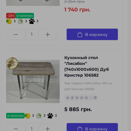
2 264 грн.
1 740 грн.
-23%
в наличии
3
3
3
В корзину
Кухонный стол
"Лисабон"
(740х1000х600) Дуб
Кристер 106582
Код товара:
t-e#лісабон 100 см
Дуб Крістер 106582
0
5 885 грн.
3
3
3
в наличии
В корзину