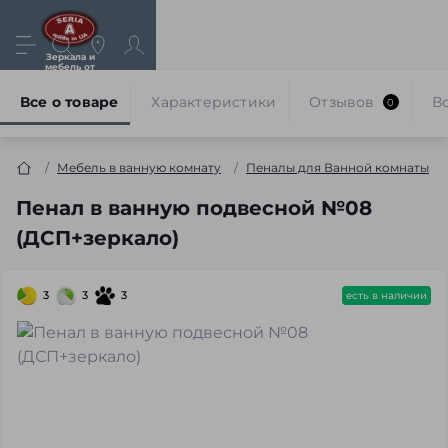
Зеркала и
мебель от
производителя
Все о товаре
Характеристики
Отзывов
В
0
Мебель в ванную комнату
Пеналы для Ванной комнаты
Пенал в ванную подвесной №08
(ДСП+зеркало)
3
3
3
есть в наличии