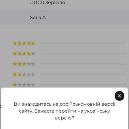
ЛДСП,Зеркало
Seria A
Ви знаходитесь на російськомовній версії
варе, станьте первым, оставьте свой отзыв.
сайту. Бажаєте перейти на українську
версію?