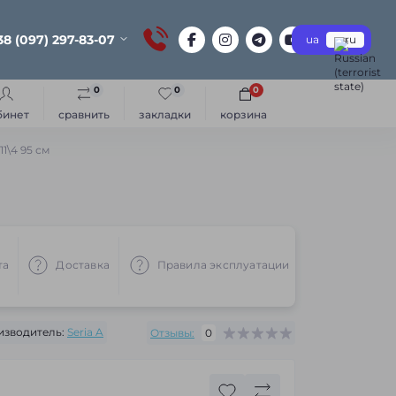
38 (097) 297-83-07
ua
ru
0
0
0
бинет
сравнить
закладки
корзина
1\4 95 см
та
Доставка
Правила эксплуатации
Рекоменд
изводитель:
Seria A
Отзывы:
0