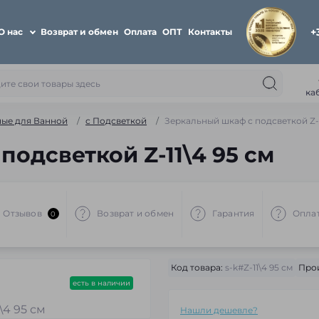
+
О нас
Возврат и обмен
Оплата
ОПТ
Контакты
ка
ые для Ванной
с Подсветкой
Зеркальный шкаф с подсветкой Z-1
одсветкой Z-11\4 95 см
Отзывов
Возврат и обмен
Гарантия
Опла
0
Код товара:
s-k#Z-11\4 95 см
Про
есть в наличии
Нашли дешевле?