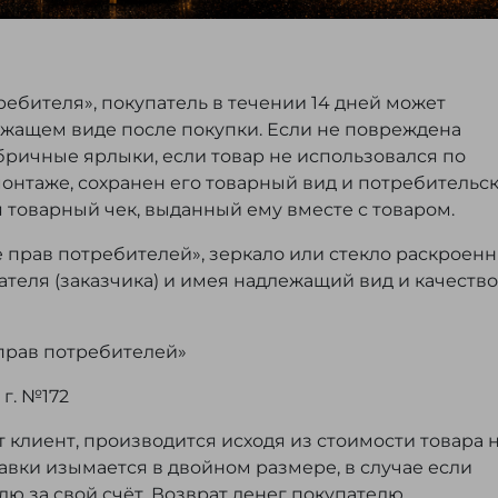
ребителя», покупатель в течении 14 дней может
ежащем виде после покупки. Если не повреждена
бричные ярлыки, если товар не использовался по
монтаже, сохранен его товарный вид и потребительс
я товарный чек, выданный ему вместе с товаром.
е прав потребителей», зеркало или стекло раскроен
теля (заказчика) и имея надлежащий вид и качество
 прав потребителей»
г. №172
т клиент, производится исходя из стоимости товара 
авки изымается в двойном размере, в случае если
ю за свой счёт. Возврат денег покупателю