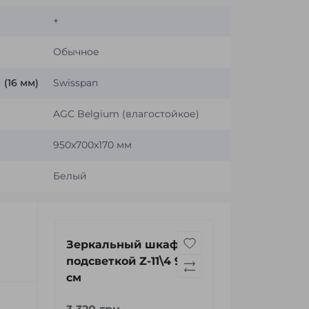
+
Обычное
(16 мм)
Swisspan
AGC Belgium (влагостойкое)
950x700x170 мм
Белый
Зеркальный шкаф с
подсветкой Z-11\4 95
см