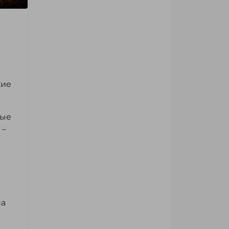
кие
ные
 –
на