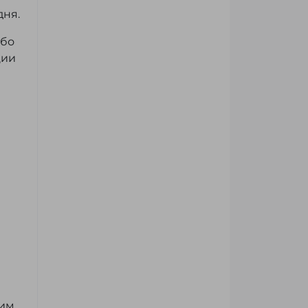
дня.
ибо
ции
шим