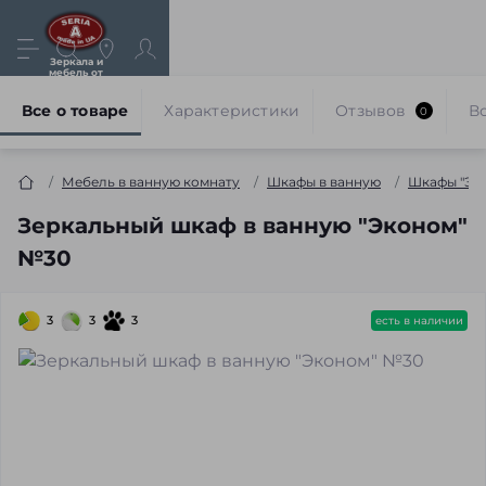
Зеркала и
мебель от
производителя
Все о товаре
Характеристики
Отзывов
В
0
Мебель в ванную комнату
Шкафы в ванную
Шкафы "Эк
Зеркальный шкаф в ванную "Эконом"
№30
3
3
3
есть в наличии