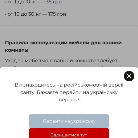
• от 1 до 10 кг — 135 грн
• от 10 до 30 кг — 175 грн
Правила эксплуатации мебели для ванной
комнаты
Уход за мебелью в ванной комнате требует
особого внимания из-за повышенной
влажности и частых перепадов температур.
Ниже приведены несколько рекомендаций:
Ви знаходитесь на російськомовній версії
сайту. Бажаєте перейти на українську
Вентиляция. Обеспечьте хорошую
версію?
вентиляцию в ванной комнате, чтобы
снизить уровень влажности и
предотвратить появление плесени и
Перейти на українську
грибка.
Материалы. Используйте мебель,
Залишитися тут