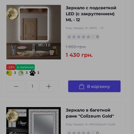
Зеркало с подсветкой
LED (с закруглением)
ML - 12
Код товара:
m-r#ML - 12
0
1 850 грн.
1 430 грн.
-23%
в наличии
3
3
3
В корзину
Зеркало в багетной
раме "Colizeum Gold"
Код товара:
m-r#Colizeum Gold
0