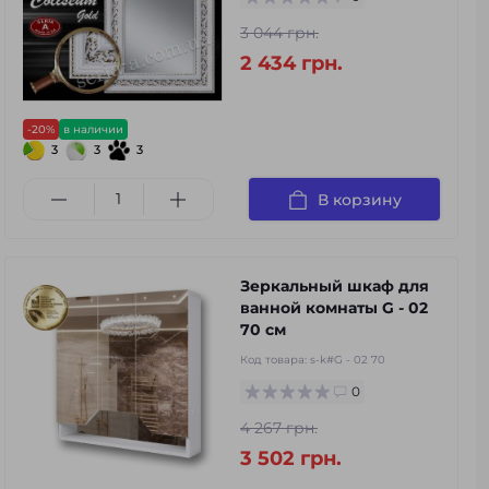
3 044 грн.
2 434 грн.
-20%
в наличии
3
3
3
В корзину
Зеркальный шкаф для
ванной комнаты G - 02
70 см
Код товара:
s-k#G - 02 70
0
4 267 грн.
3 502 грн.