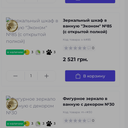
Зеркальный шкаф в
ванную "Эконом" №85
(с открытой полкой)
Код товара:
s-k#85
0
3
3
3
в наличии
2 521 грн.
В корзину
Фигурное зеркало в
ванную с декором №30
Код товара:
m-r#30
0
3
3
3
в наличии