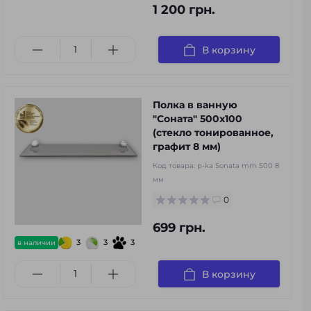
1 200 грн.
В корзину
Полка в ванную
"Соната" 500x100
(стекло тонированное,
графит 8 мм)
Код товара:
p-ka Sonata mm 500 8
мм
0
699 грн.
3
3
3
в наличии
В корзину