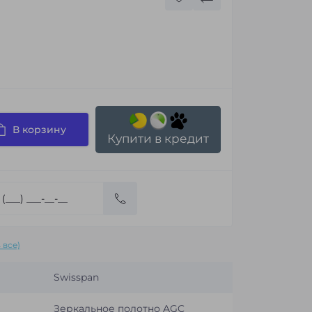
В корзину
Купити в кредит
 все)
Swisspan
Зеркальное полотно AGC