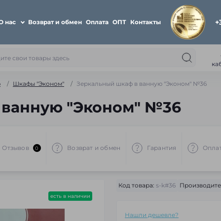
+
О нас
Возврат и обмен
Оплата
ОПТ
Контакты
ка
ю
Шкафы "Эконом"
Зеркальный шкаф в ванную "Эконом" №36
 ванную "Эконом" №36
Отзывов
Возврат и обмен
Гарантия
Опла
0
Код товара:
s-k#36
Производите
есть в наличии
Нашли дешевле?