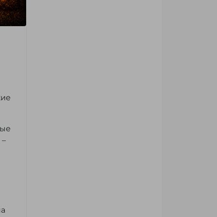
кие
ные
 –
на