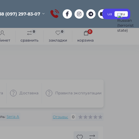
38 (097) 297-83-07
ua
ru
0
0
0
бинет
сравнить
закладки
корзина
та
Доставка
Правила эксплуатации
Рекоменд
ль:
Seria A
Отзывы:
0