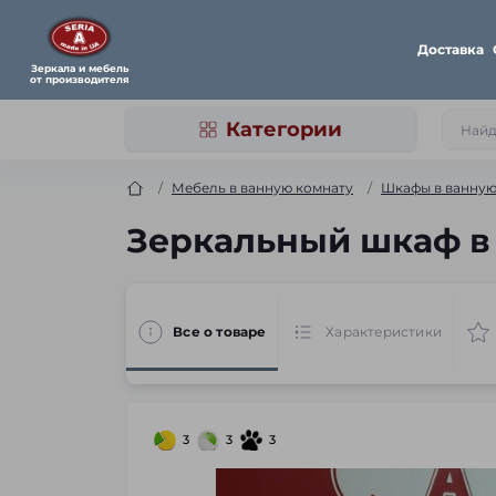
Доставка
Зеркала и мебель
от производителя
Категории
Мебель в ванную комнату
Шкафы в ванну
Зеркальный шкаф в
Все о товаре
Характеристики
3
3
3