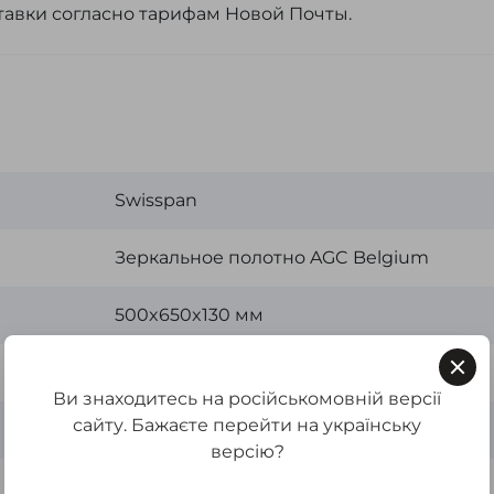
тавки согласно тарифам Новой Почты.
Swisspan
Зеркальное полотно AGC Belgium
500x650x130 мм
Белый
Ви знаходитесь на російськомовній версії
сайту. Бажаєте перейти на українську
Украина
версію?
ЛДСП,Зеркало